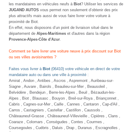
les mandataires en véhicules neufs à
Biot
? Utiliser les services de
JUGAND AUTOS
vous permet non seulement d’obtenir des prix
plus attractifs mais aussi de vous faire livrer votre voiture à
proximité de Biot.
En effet, nous disposons d’un point de livraison situé dans le
département de
Alpes-Maritimes
et d'autres dans la région
Provence-Alpes-Côte d'Azur
.
Comment se faire livrer une voiture neuve à prix discount sur Biot
ou ses villes avoisinantes ?
Faites vous livrer à
Biot
(06410) votre véhicule en direct de votre
mandataire auto ou dans une ville à proximité :
Amirat , Andon , Antibes , Ascros , Aspremont , Auribeau-sur-
Siagne , Auvare , Bairols ,
Beaulieu-sur-Mer
,
Beausoleil
,
Belvédère , Bendejun , Berre-les-Alpes , Beuil , Bézaudun-les-
Alpes ,
Biot
, Blausasc , Bouyon , Breil-sur-Roya , Briançonnet ,
Cabris ,
Cagnes-sur-Mer
, Caille , Cannes , Cantaron ,
Cap-d'Ail
,
Carros
, Castagniers , Castellar , Castillon , Caussols ,
Châteauneuf-Grasse , Châteauneuf-Villevieille , Cipières , Clans ,
Coaraze , Colomars , Conségudes ,
Contes
, Courmes ,
Coursegoules , Cuébris , Daluis ,
Drap
, Duranus , Escragnolles ,