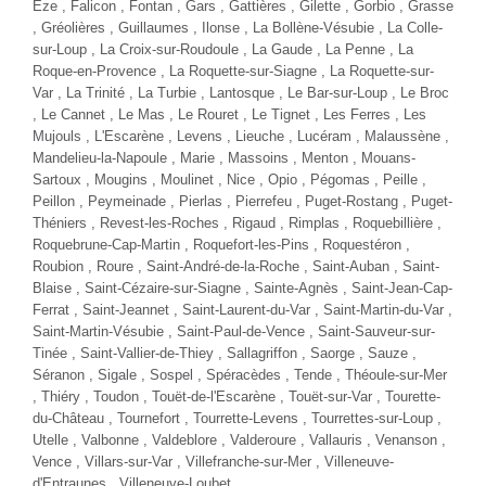
Èze , Falicon , Fontan , Gars ,
Gattières
, Gilette , Gorbio ,
Grasse
, Gréolières , Guillaumes , Ilonse , La Bollène-Vésubie ,
La Colle-
sur-Loup
, La Croix-sur-Roudoule ,
La Gaude
, La Penne , La
Roque-en-Provence ,
La Roquette-sur-Siagne
, La Roquette-sur-
Var ,
La Trinité
, La Turbie , Lantosque , Le Bar-sur-Loup , Le Broc
,
Le Cannet
, Le Mas ,
Le Rouret
, Le Tignet , Les Ferres , Les
Mujouls , L'Escarène ,
Levens
, Lieuche , Lucéram , Malaussène ,
Mandelieu-la-Napoule
, Marie , Massoins ,
Menton
,
Mouans-
Sartoux
,
Mougins
, Moulinet , Nice , Opio ,
Pégomas
, Peille ,
Peillon ,
Peymeinade
, Pierlas , Pierrefeu , Puget-Rostang , Puget-
Théniers , Revest-les-Roches , Rigaud , Rimplas , Roquebillière ,
Roquebrune-Cap-Martin
,
Roquefort-les-Pins
, Roquestéron ,
Roubion , Roure ,
Saint-André-de-la-Roche
, Saint-Auban , Saint-
Blaise ,
Saint-Cézaire-sur-Siagne
, Sainte-Agnès , Saint-Jean-Cap-
Ferrat ,
Saint-Jeannet
,
Saint-Laurent-du-Var
, Saint-Martin-du-Var ,
Saint-Martin-Vésubie , Saint-Paul-de-Vence , Saint-Sauveur-sur-
Tinée , Saint-Vallier-de-Thiey , Sallagriffon , Saorge , Sauze ,
Séranon , Sigale ,
Sospel
, Spéracèdes , Tende , Théoule-sur-Mer
, Thiéry , Toudon , Touët-de-l'Escarène , Touët-sur-Var , Tourette-
du-Château , Tournefort ,
Tourrette-Levens
,
Tourrettes-sur-Loup
,
Utelle ,
Valbonne
, Valdeblore , Valderoure ,
Vallauris
, Venanson ,
Vence
, Villars-sur-Var ,
Villefranche-sur-Mer
, Villeneuve-
d'Entraunes ,
Villeneuve-Loubet
,