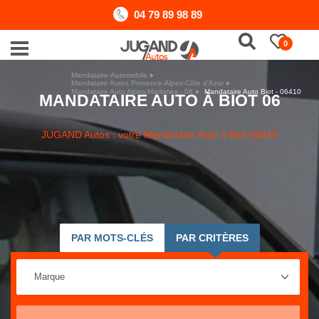
04 79 89 98 89
0
Mandataire-Automobile
Mandataire Autos Provence-Alpes-Côte d'Azur
Mandataire Auto Alpes-Maritimes - 06
Mandataire Auto Biot - 06410
MANDATAIRE AUTO À BIOT 06
JUGAND Autos : votre Mandataire Auto à Biot 06410
PAR MOTS-CLÉS
PAR CRITÈRES