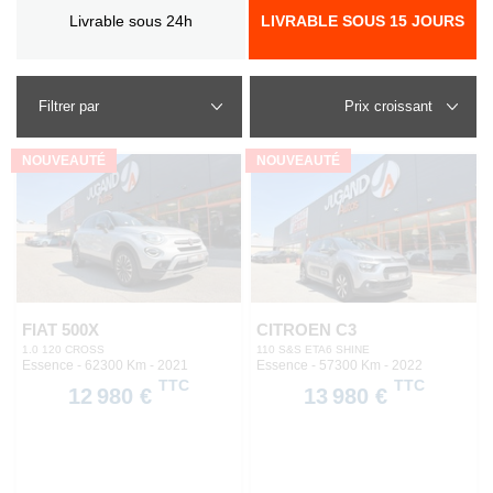
Livrable sous 24h
LIVRABLE SOUS 15 JOURS
Filtrer par
NOUVEAUTÉ
NOUVEAUTÉ
FIAT 500X
CITROEN C3
1.0 120 CROSS
110 S&S ETA6 SHINE
Essence - 62300 Km
- 2021
Essence - 57300 Km
- 2022
TTC
TTC
12 980 €
13 980 €