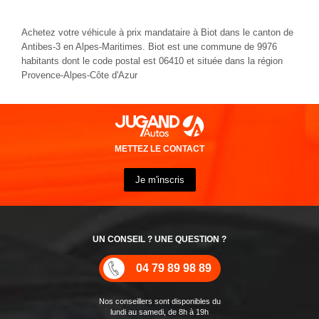
Achetez votre véhicule à prix mandataire à Biot dans le canton de
Antibes-3 en Alpes-Maritimes. Biot est une commune de 9976
habitants dont le code postal est 06410 et située dans la région
Provence-Alpes-Côte d'Azur
METTEZ LE CONTACT
Je m'inscris
UN CONSEIL ? UNE QUESTION ?
04 79 89 98 89
Nos conseillers sont disponibles du
lundi au samedi, de 8h à 19h