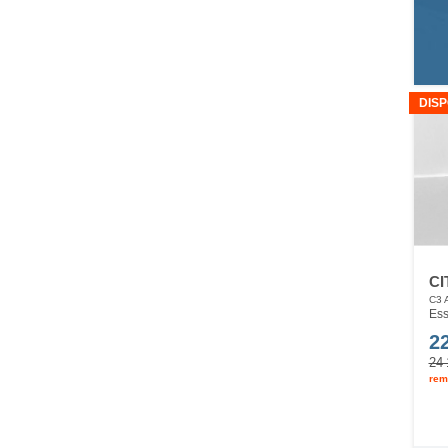
DISP
CI
C3 
Ess
2
24 
rem