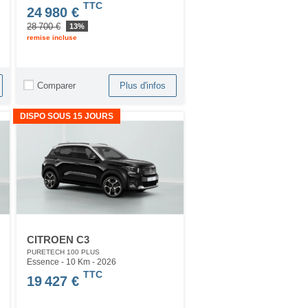
TTC
24 980 €
28 700 €
13%
remise incluse
Comparer
Plus d'infos
DISPO SOUS 15 JOURS
CITROEN C3
PURETECH 100 PLUS
Essence - 10 Km
- 2026
TTC
19 427 €