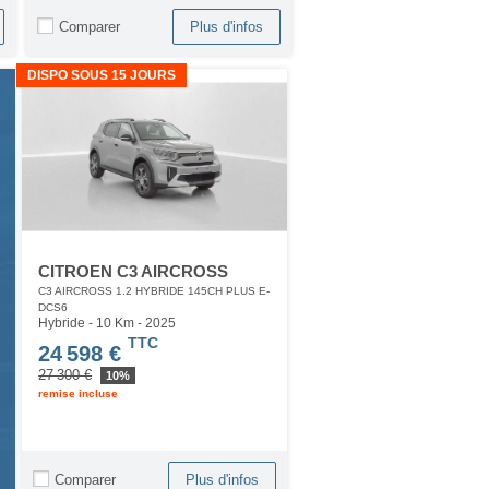
Comparer
Plus d'infos
DISPO SOUS 15 JOURS
CITROEN C3 AIRCROSS
C3 AIRCROSS 1.2 HYBRIDE 145CH PLUS E-
DCS6
Hybride - 10 Km
- 2025
TTC
24 598 €
27 300 €
10%
remise incluse
Comparer
Plus d'infos