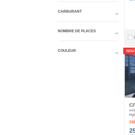
CARBURANT
NOMBRE DE PLACES
COULEUR
NOU
CI
HYB
Hyb
330
2