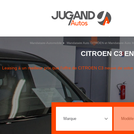
Mandataire-Automobile
Mandataire Auto CITROEN et Mandataire Auto M
CITROEN C3 EN
Leasing à un meilleur prix que l'offre de CITROEN C3 neuve de vot