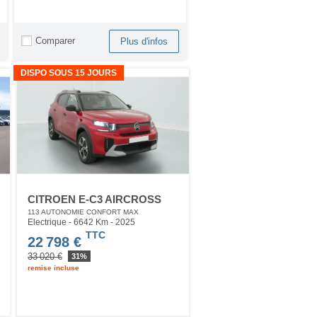
Comparer
Plus d'infos
DISPO SOUS 15 JOURS
CITROEN E-C3 AIRCROSS
113 AUTONOMIE CONFORT MAX
Electrique - 6642 Km
- 2025
TTC
22 798 €
33 020 €
31%
remise incluse