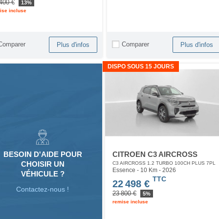
400 €
13%
ise incluse
Comparer
Comparer
Plus d'infos
Plus d'infos
DISPO SOUS 15 JOURS
CITROEN C3 AIRCROSS
BESOIN D'AIDE POUR
CHOISIR UN
C3 AIRCROSS 1.2 TURBO 100CH PLUS 7PL
Essence - 10 Km
- 2026
VÉHICULE ?
TTC
22 498 €
Contactez-nous !
23 800 €
5%
remise incluse