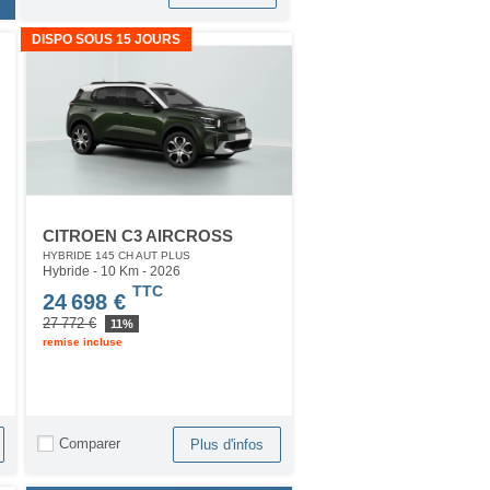
DISPO SOUS 15 JOURS
CITROEN C3 AIRCROSS
HYBRIDE 145 CH AUT PLUS
Hybride - 10 Km
- 2026
TTC
24 698 €
27 772 €
11%
remise incluse
Comparer
Plus d'infos