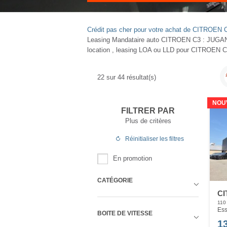
Crédit pas cher pour votre achat de CITROEN 
Leasing Mandataire auto CITROEN C3 : JUGAND 
location , leasing LOA ou LLD pour CITROEN C3
22
sur
44
résultat(s)
NOU
FILTRER PAR
Plus de critères
Réinitialiser
les filtres
En promotion
CATÉGORIE
CI
110
Ess
BOITE DE VITESSE
1