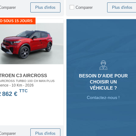
Comparer
Comparer
Plus d'infos
Plus d'infos
O SOUS 15 JOURS
TROEN C3 AIRCROSS
BESOIN D'AIDE POUR
CHOISIR UN
AIRCROSS TURBO 100 CH MAN PLUS
ence - 10 Km
- 2026
VÉHICULE ?
TTC
2 862 €
Contactez-nous !
Comparer
Plus d'infos