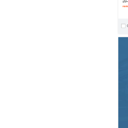
29 
rem