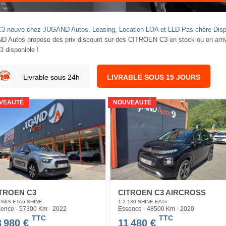
C3 neuve chez JUGAND Autos. Leasing, Location LOA et LLD Pas chère Disp
Autos propose des prix discount sur des CITROEN C3 en stock ou en arriva
 disponible !
Livrable sous 24h
LIVRABLE SOUS 15 JOURS
VEAUTÉ
NOUVEAUTÉ
TROEN C3
CITROEN C3 AIRCROSS
 S&S ETA6 SHINE
1.2 130 SHINE EAT6
ence - 57300 Km
- 2022
Essence - 48500 Km
- 2020
TTC
TTC
3 980 €
11 480 €