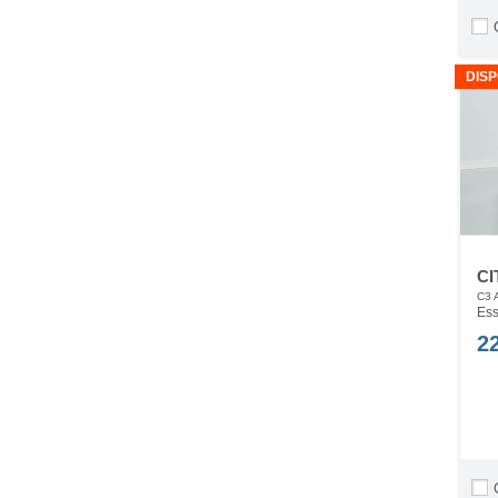
DISP
CI
C3 
Ess
2