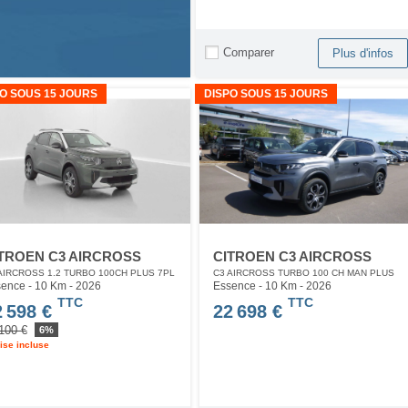
Comparer
Plus d'infos
O SOUS 15 JOURS
DISPO SOUS 15 JOURS
TROEN C3 AIRCROSS
CITROEN C3 AIRCROSS
AIRCROSS 1.2 TURBO 100CH PLUS 7PL
C3 AIRCROSS TURBO 100 CH MAN PLUS
ence - 10 Km
- 2026
Essence - 10 Km
- 2026
TTC
TTC
2 598 €
22 698 €
100 €
6%
ise incluse