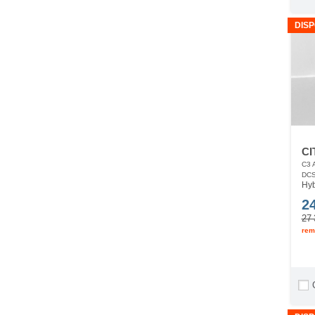
DISP
CI
C3 
DC
Hyb
2
27 
rem