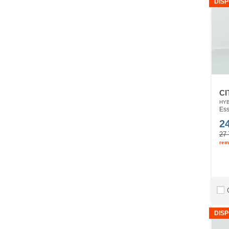
DISP
CI
HYB
Ess
2
27 
rem
DISP