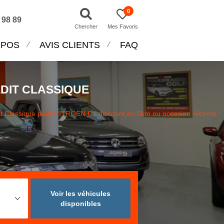
0
 98 89
Chercher
Mes Favoris
OPOS
AVIS CLIENTS
FAQ
ÉDIT CLASSIQUE
it Classique pour CITROEN C3 discount en 0km ou occasion récente !
Voir les véhicules
disponibles