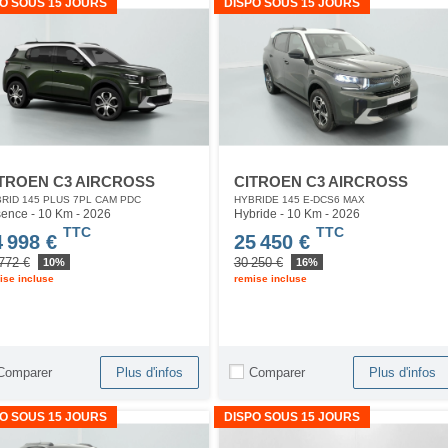
O SOUS 15 JOURS
DISPO SOUS 15 JOURS
TROEN C3 AIRCROSS
CITROEN C3 AIRCROSS
RID 145 PLUS 7PL CAM PDC
HYBRIDE 145 E-DCS6 MAX
ence - 10 Km
- 2026
Hybride - 10 Km
- 2026
TTC
TTC
4 998 €
25 450 €
772 €
30 250 €
10%
16%
ise incluse
remise incluse
Comparer
Comparer
Plus d'infos
Plus d'infos
O SOUS 15 JOURS
DISPO SOUS 15 JOURS