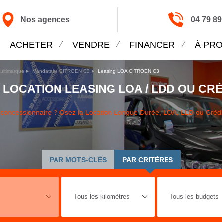
Nos agences
04 79 89
ACHETER
VENDRE
FINANCER
À PR
ultimarque
Mandataire CITROEN C3
Leasing LOA CITROEN C3
 LOCATION LEASING LOA / LDD OU CR
re concessionnaire ? Osez la Location Longue Durée, LOA, LLD ou Créd
PAR MOTS-CLÉS
PAR CRITÈRES