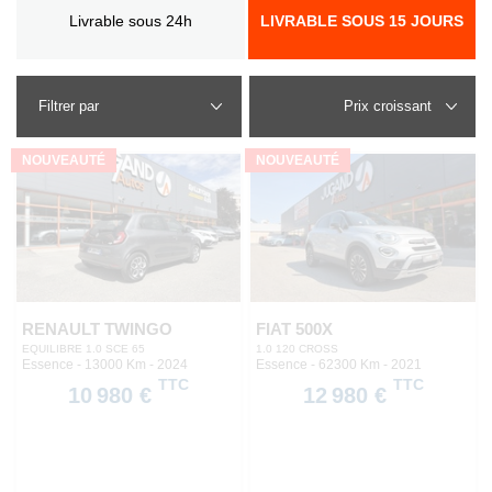
Livrable sous 24h
LIVRABLE SOUS 15 JOURS
Filtrer par
NOUVEAUTÉ
NOUVEAUTÉ
RENAULT TWINGO
FIAT 500X
EQUILIBRE 1.0 SCE 65
1.0 120 CROSS
Essence - 13000 Km
- 2024
Essence - 62300 Km
- 2021
TTC
TTC
10 980 €
12 980 €