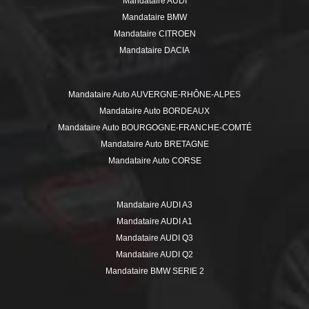
Mandataire AUDI
Mandataire BMW
Mandataire CITROEN
Mandataire DACIA
Mandataire DS
Mandataire FIAT
Mandataire Auto AUVERGNE-RHÔNE-ALPES
Mandataire FORD
Mandataire Auto BORDEAUX
Mandataire HYUNDAI
Mandataire Auto BOURGOGNE-FRANCHE-COMTÉ
Mandataire ISUZU
Mandataire Auto BRETAGNE
Mandataire JEEP
Mandataire Auto CORSE
Mandataire KIA
Mandataire Auto GRAND EST
Mandataire MERCEDES
Mandataire Auto HAUTE-SAVOIE
Mandataire MINI
Mandataire AUDI A3
Mandataire Auto HAUTS-DE-FRANCE
Mandataire MITSUBISHI
Mandataire AUDI A1
Mandataire Auto ÎLE-DE-FRANCE
Mandataire NISSAN
Mandataire AUDI Q3
Mandataire Auto ISÈRE
Mandataire OPEL
Mandataire AUDI Q2
Mandataire Auto LILLE
Mandataire PEUGEOT
Mandataire BMW SERIE 2
Mandataire Auto LOIRE
Mandataire RENAULT
Mandataire BMW SERIE 3
Mandataire Auto MARSEILLE
Mandataire SEAT
Mandataire BMW X1