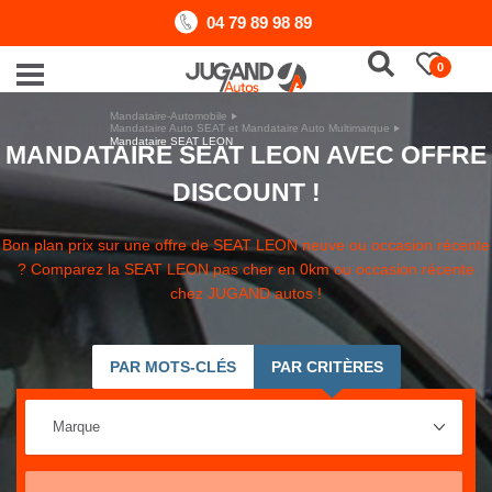
04 79 89 98 89
0
Mandataire-Automobile
Mandataire Auto SEAT et Mandataire Auto Multimarque
Mandataire SEAT LEON
MANDATAIRE SEAT LEON AVEC OFFRE
DISCOUNT !
Bon plan prix sur une offre de SEAT LEON neuve ou occasion récente
? Comparez la SEAT LEON pas cher en 0km ou occasion récente
chez JUGAND autos !
PAR MOTS-CLÉS
PAR CRITÈRES