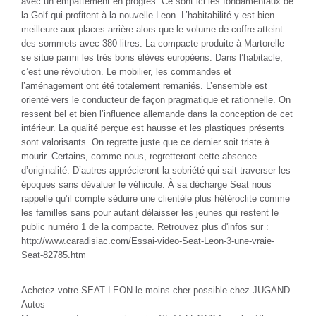
avec un empattement en progrès. Ce sont ici les fondamentaux de
la Golf qui profitent à la nouvelle Leon. L’habitabilité y est bien
meilleure aux places arrière alors que le volume de coffre atteint
des sommets avec 380 litres. La compacte produite à Martorelle
se situe parmi les très bons élèves européens. Dans l’habitacle,
c’est une révolution. Le mobilier, les commandes et
l’aménagement ont été totalement remaniés. L’ensemble est
orienté vers le conducteur de façon pragmatique et rationnelle. On
ressent bel et bien l’influence allemande dans la conception de cet
intérieur. La qualité perçue est hausse et les plastiques présents
sont valorisants. On regrette juste que ce dernier soit triste à
mourir. Certains, comme nous, regretteront cette absence
d’originalité. D’autres apprécieront la sobriété qui sait traverser les
époques sans dévaluer le véhicule. À sa décharge Seat nous
rappelle qu’il compte séduire une clientèle plus hétéroclite comme
les familles sans pour autant délaisser les jeunes qui restent le
public numéro 1 de la compacte. Retrouvez plus d'infos sur :
http://www.caradisiac.com/Essai-video-Seat-Leon-3-une-vraie-
Seat-82785.htm
Achetez votre SEAT LEON le moins cher possible chez JUGAND
Autos