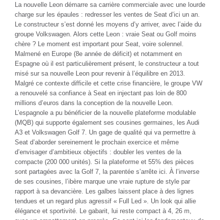
La nouvelle Leon démarre sa carrière commerciale avec une lourde
charge sur les épaules : redresser les ventes de Seat d’ici un an.
Le constructeur s’est donné les moyens d’y arriver, avec l’aide du
groupe Volkswagen. Alors cette Leon : vraie Seat ou Golf moins
chère ? Le moment est important pour Seat, voire solennel.
Malmené en Europe (8e année de déficit) et notamment en
Espagne où il est particulièrement présent, le constructeur a tout
misé sur sa nouvelle Leon pour revenir à l’équilibre en 2013.
Malgré ce contexte difficile et cette crise financière, le groupe VW
a renouvelé sa confiance à Seat en injectant pas loin de 800
millions d’euros dans la conception de la nouvelle Leon.
L’espagnole a pu bénéficier de la nouvelle plateforme modulable
(MQB) qui supporte également ses cousines germaines, les Audi
A3 et Volkswagen Golf 7. Un gage de qualité qui va permettre à
Seat d’aborder sereinement le prochain exercice et même
d’envisager d’ambitieux objectifs : doubler les ventes de la
compacte (200 000 unités). Si la plateforme et 55% des pièces
sont partagées avec la Golf 7, la parentée s’arrête ici. À l’inverse
de ses cousines, l’ibère marque une vraie rupture de style par
rapport à sa devancière. Les galbes laissent place à des lignes
tendues et un regard plus agressif « Full Led ». Un look qui allie
élégance et sportivité. Le gabarit, lui reste compact à 4, 26 m,