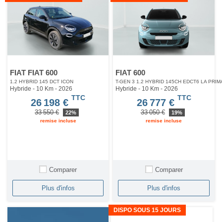
FIAT FIAT 600
FIAT 600
1.2 HYBRID 145 DCT ICON
T-GEN 3 1.2 HYBRID 145CH EDCT6 LA PRIM
Hybride - 10 Km
- 2026
Hybride - 10 Km
- 2026
TTC
TTC
26 198 €
26 777 €
33 550 €
33 050 €
22%
19%
remise incluse
remise incluse
Comparer
Comparer
Plus d'infos
Plus d'infos
DISPO SOUS 15 JOURS