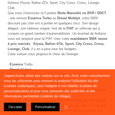
finitions Elysia, Ballon d'Or, Sport, City Cross, Cross, Lounge,
Club.
Que vous choisissiez la 5 portes
Boite Manuelle ou BVR / DDCT
, une version
Essence Turbo
ou
Diesel Multijet
, votre 500X
discount pas cher est à portée en quelques clics. Son design
élégant, son intérieur soigné, font de la
FIAT
un véhicule qui a
conquis un grand nombre d’automobilistes. Un éventail de finitions
vous est proposé pour la FIAT chez votre
mandataire 500X neuve
à prix remisés
:
Elysia, Ballon d'Or, Sport, City Cross, Cross,
Lounge, Club
, il y en a pour tous les budgets.
Cette voiture vous propose le choix de l'énergie :
-
Essence
Turbo
-
Diesel
Multijet
Votre mandataire FIAT DOBLO JUGAND Autos vous propose de
Jugand Autos utilise des cookies sur ce site. Avec votre consentement,
faire une bonne affaire sur les DOBLO
nous les utiliserons pour mesurer et analyser l'utilisation du site
.
(cookies analytiques), pour l'adapter à vos intérêts (cookies de
Choissisez votre FIAT DOBLO pas cher à prix mandataire pour les
personnalisation) et pour vous présenter des publicités et des
finitions doblo.
informations pertinentes (cookies de ciblage).
Que vous choisissiez la 5 portes
Boite Manuelle ou
, une version
Essence
ou
Diesel
, votre DOBLO discount pas cher est à portée
J'accepte
Personnaliser
en quelques clics. Son design élégant, son intérieur soigné, font