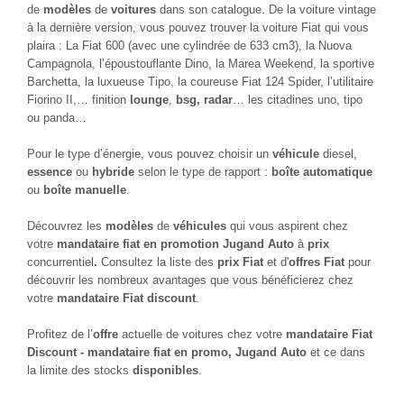
de
modèles
de
voitures
dans son catalogue. De la voiture vintage
à la dernière version, vous pouvez trouver la voiture Fiat qui vous
plaira : La Fiat 600 (avec une cylindrée de 633 cm3), la Nuova
Campagnola, l’époustouflante Dino, la Marea Weekend, la sportive
Barchetta, la luxueuse Tipo, la coureuse Fiat 124 Spider, l’utilitaire
Fiorino II,… finition
lounge
,
bsg, radar
… les citadines uno, tipo
ou panda…
Pour le type d’énergie, vous pouvez choisir un
véhicule
diesel,
essence
ou
hybride
selon le type de rapport :
boîte automatique
ou
boîte manuelle
.
Découvrez les
modèles
de
véhicules
qui vous aspirent chez
votre
mandataire fiat en promotion Jugand Auto
à
prix
concurrentiel
.
Consultez la liste des
prix Fiat
et d'
offres Fiat
pour
découvrir les nombreux avantages que vous bénéficierez chez
votre
mandataire Fiat discount
.
Profitez de l’
offre
actuelle de voitures chez votre
mandataire Fiat
Discount - mandataire fiat en promo, Jugand Auto
et ce dans
la limite des stocks
disponibles
.