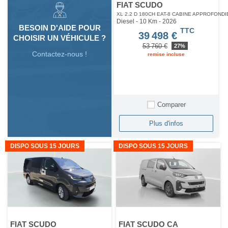
FIAT SCUDO
XL 2.2 D 180CH EAT-8 CABINE APPROFONDI
Diesel - 10 Km
- 2026
BESOIN D'AIDE POUR
TTC
39 498 €
CHOISIR UN VÉHICULE ?
53 760 €
27%
Contactez-nous !
remise incluse
Comparer
Plus d'infos
DISPO SOUS 15 JOURS
DISPO SOUS 15 JOURS
FIAT SCUDO
FIAT SCUDO CA