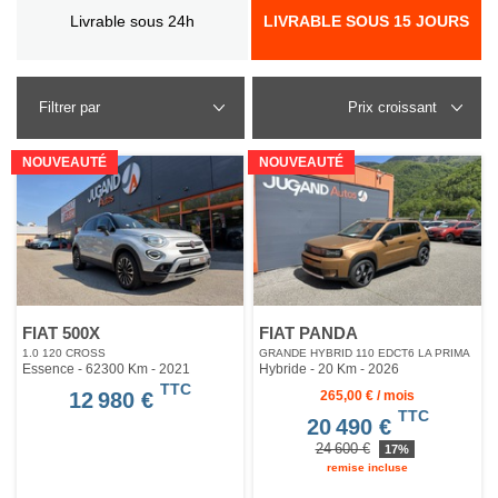
Livrable sous 24h
LIVRABLE SOUS 15 JOURS
Filtrer par
NOUVEAUTÉ
NOUVEAUTÉ
FIAT 500X
FIAT PANDA
1.0 120 CROSS
GRANDE HYBRID 110 EDCT6 LA PRIMA
Essence - 62300 Km
- 2021
Hybride - 20 Km
- 2026
TTC
12 980 €
265,00 € / mois
TTC
20 490 €
24 600 €
17%
remise incluse