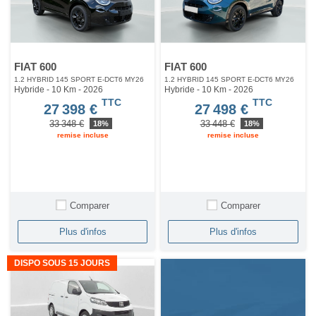
FIAT 600
FIAT 600
1.2 HYBRID 145 SPORT E-DCT6 MY26
1.2 HYBRID 145 SPORT E-DCT6 MY26
Hybride - 10 Km
- 2026
Hybride - 10 Km
- 2026
TTC
TTC
27 398 €
27 498 €
33 348 €
33 448 €
18%
18%
remise incluse
remise incluse
Comparer
Comparer
Plus d'infos
Plus d'infos
DISPO SOUS 15 JOURS