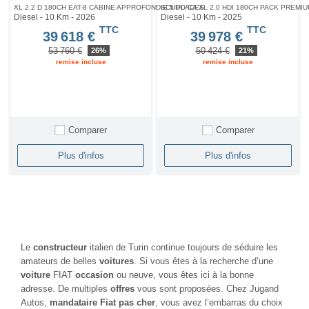
XL 2.2 D 180CH EAT-8 CABINE APPROFONDIE 5 PLACES
SCUDO CA XL 2.0 HDI 180CH PACK PREMI
Diesel - 10 Km
- 2026
Diesel - 10 Km
- 2025
TTC
TTC
39 618 €
39 978 €
53 760 €
50 424 €
26%
21%
remise incluse
remise incluse
Comparer
Comparer
Plus d'infos
Plus d'infos
Le
constructeur
italien de Turin continue toujours de séduire les
amateurs de belles
voitures
. Si vous êtes à la recherche d’une
voiture
FIAT
occasion
ou neuve, vous êtes ici à la bonne
adresse. De multiples
offres
vous sont proposées. Chez Jugand
Autos,
mandataire Fiat pas cher
, vous avez l’embarras du choix