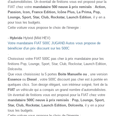
d’automobilistes. Un éventail de finitions vous est proposé pour la
FIAT chez votre
mandataire 500 neuve à prix remisés
:
Action,
Passion, Icon, France Edition, Icône Plus, La Prima, Pop,
Lounge, Sport, Star, Club, Rockstar, Launch Edition
, il y en a
pour tous les budgets.
Cette voiture vous propose le choix de l'énergie :
-
Hybride
Hybrid (Mild HEV)
Votre mandataire FIAT 500C JUGAND Autos vous propose de
bénéficier d'un prix discount sur les 500C
.
Choissisez votre FIAT 500C pas cher à prix mandataire pour les
finitions Pop, Lounge, Sport, Star, Club, Rockstar, Launch Edition,
Dolcevita.
Que vous choisissiez la 5 portes
Boite Manuelle ou
, une version
Essence
ou
Diesel
, votre 500C discount pas cher est à portée en
quelques clics. Son design élégant, son intérieur soigné, font de la
FIAT
un véhicule qui a conquis un grand nombre d’automobilistes.
Un éventail de finitions vous est proposé pour la FIAT chez votre
mandataire 500C neuve à prix remisés
:
Pop, Lounge, Sport,
Star, Club, Rockstar, Launch Edition, Dolcevita
, il y en a pour
tous les budgets.
Cette voiture vous propose le choix de l'énergie :