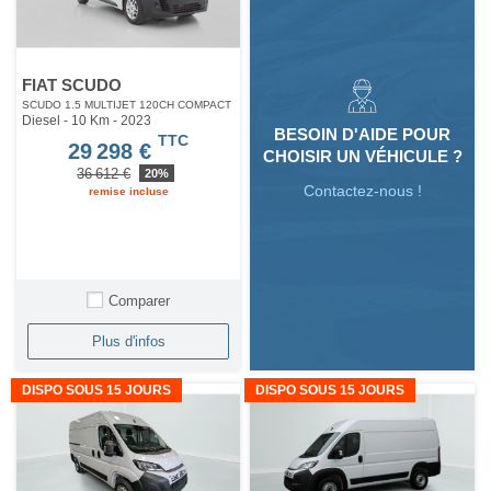
FIAT SCUDO
SCUDO 1.5 MULTIJET 120CH COMPACT
Diesel - 10 Km
- 2023
BESOIN D'AIDE POUR
TTC
29 298 €
CHOISIR UN VÉHICULE ?
36 612 €
20%
Contactez-nous !
remise incluse
Comparer
Plus d'infos
DISPO SOUS 15 JOURS
DISPO SOUS 15 JOURS