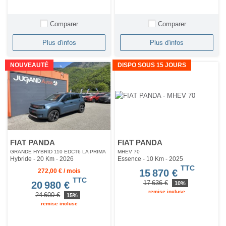
Comparer
Comparer
Plus d'infos
Plus d'infos
NOUVEAUTÉ
DISPO SOUS 15 JOURS
FIAT PANDA
FIAT PANDA
GRANDE HYBRID 110 EDCT6 LA PRIMA
MHEV 70
Hybride - 20 Km
- 2026
Essence - 10 Km
- 2025
TTC
272,00 € / mois
15 870 €
TTC
17 636 €
20 980 €
10%
remise incluse
24 600 €
15%
remise incluse