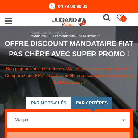
04 79 89 98 89
0
Mandataire-Automobile
Mandataire FIAT et Mandataire Auto Multimarque
OFFRE DISCOUNT MANDATAIRE FIAT
PAS CHÈRE AVEC SUPER PROMO !
Bon plan prix sur une offre de FIAT neuve ou occasion récente ?
Comparez nos FIAT pas cher en 0km ou occasions récentes chez
JUGAND autos !
PAR MOTS-CLÉS
PAR CRITÈRES