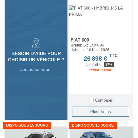
FIAT 600
HYBRID 145 LA PRIMA
Hybride - 10 Km
- 2026
BESOIN D'AIDE POUR
TTC
26 898 €
CHOISIR UN VÉHICULE ?
32 258 €
17%
Contactez-nous !
remise incluse
Comparer
Plus d'infos
DISPO SOUS 15 JOURS
DISPO SOUS 15 JOURS