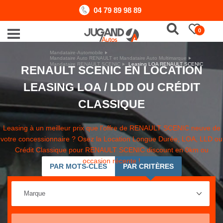
04 79 89 98 89
0
Mandataire-Automobile
Mandataire Auto RENAULT et Mandataire Auto Multimarque
Mandataire RENAULT SCENIC
Leasing LOA RENAULT SCENIC
RENAULT SCENIC EN LOCATION
LEASING LOA / LDD OU CRÉDIT
CLASSIQUE
Leasing à un meilleur prix que l'offre de RENAULT SCENIC neuve de
votre concessionnaire ? Osez la Location Longue Durée, LOA, LLD ou
Crédit Classique pour RENAULT SCENIC discount en 0km ou
occasion récente !
PAR MOTS-CLÉS
PAR CRITÈRES