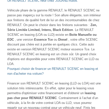
Un RENAULT SCENIC neuf chez JUGAND Autos.
Véhicule phare de la gamme RENAULT, le RENAULT SCENIC ne
passe pas inaperçu sur la route ! Son allure élégante, son intérieur
aux finitions de qualité font de lui un des incontournables de chez
RENAULT. On peut le choisir dans les finitions suivantes :
Zen,
Série Limitée Limited, Intens, Black Edition
. Le RENAULT
SCENIC en leasing (LOA ou LLD) existe en
Boite Manuelle ou
EDC
, une version
Essence Tce
ou
Diesel
, votre offre SCENIC
discount pas chère est à portée en quelques clics. Cette auto
existe en version RENAULT SCENIC moteur essence Tce. Le
RENAULT SCENIC en leasing est un choix sûr. Un grand choix
d'options est disponible pour votre RENAULT SCENIC en LLD ou
LOA.
Pourquoi choisir de financer un RENAULT SCENIC en leasing et
non d'acheter ma voiture?
Financer son RENAULT SCENIC en leasing (LLD ou LOA) est une
solution très intéressante. En effet, opter pour le leasing vous
permettra d'optimiser votre financement et d'obtenir un
leasing
pas cher pour RENAULT SCENIC
. Contrairement à l’achat d’un
véhicule, à la fin de votre contrat LOA ou LLD, vous pourrez
repartir sur un nouveau contrat pour un véhicule neuf. Finis les