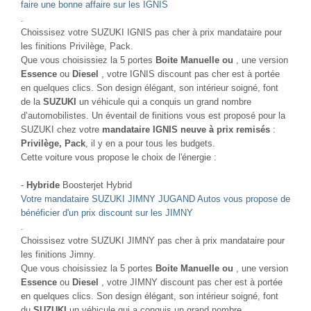
faire une bonne affaire sur les IGNIS
.
Choissisez votre SUZUKI IGNIS pas cher à prix mandataire pour
les finitions Privilège, Pack.
Que vous choisissiez la 5 portes
Boite Manuelle ou
, une version
Essence
ou
Diesel
, votre IGNIS discount pas cher est à portée
en quelques clics. Son design élégant, son intérieur soigné, font
de la
SUZUKI
un véhicule qui a conquis un grand nombre
d’automobilistes. Un éventail de finitions vous est proposé pour la
SUZUKI chez votre
mandataire IGNIS neuve à prix remisés
:
Privilège, Pack
, il y en a pour tous les budgets.
Cette voiture vous propose le choix de l'énergie :
-
Hybride
Boosterjet Hybrid
Votre mandataire SUZUKI JIMNY JUGAND Autos vous propose de
bénéficier d'un prix discount sur les JIMNY
.
Choissisez votre SUZUKI JIMNY pas cher à prix mandataire pour
les finitions Jimny.
Que vous choisissiez la 5 portes
Boite Manuelle ou
, une version
Essence
ou
Diesel
, votre JIMNY discount pas cher est à portée
en quelques clics. Son design élégant, son intérieur soigné, font
du
SUZUKI
un véhicule qui a conquis un grand nombre