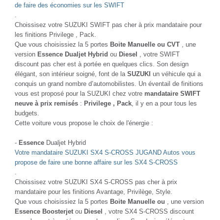
de faire des économies sur les SWIFT
.
Choissisez votre SUZUKI SWIFT pas cher à prix mandataire pour
les finitions Privilege , Pack.
Que vous choisissiez la 5 portes
Boite Manuelle ou CVT
, une
version
Essence Dualjet Hybrid
ou
Diesel
, votre SWIFT
discount pas cher est à portée en quelques clics. Son design
élégant, son intérieur soigné, font de la
SUZUKI
un véhicule qui a
conquis un grand nombre d’automobilistes. Un éventail de finitions
vous est proposé pour la SUZUKI chez votre
mandataire SWIFT
neuve à prix remisés
:
Privilege , Pack
, il y en a pour tous les
budgets.
Cette voiture vous propose le choix de l'énergie :
-
Essence
Dualjet Hybrid
Votre mandataire SUZUKI SX4 S-CROSS JUGAND Autos vous
propose de faire une bonne affaire sur les SX4 S-CROSS
.
Choissisez votre SUZUKI SX4 S-CROSS pas cher à prix
mandataire pour les finitions Avantage, Privilège, Style.
Que vous choisissiez la 5 portes
Boite Manuelle ou
, une version
Essence Boosterjet
ou
Diesel
, votre SX4 S-CROSS discount