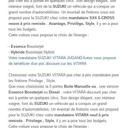
pas cher est à portée en quelques clics. Son design élégant, son
intérieur soigné, font de la
SUZUKI
un véhicule qui a conquis un
grand nombre d’automobilistes. Un éventail de finitions vous est
proposé pour la SUZUKI chez votre
mandataire SX4 S-CROSS
neuve à prix remisés
:
Avantage, Privilège, Style
, il y en a pour
tous les budgets.
Cette voiture vous propose le choix de l'énergie :
-
Essence
Boosterjet
-
Hybride
Boosterjet Hybrid
Votre mandataire SUZUKI VITARA JUGAND Autos vous propose
de bénéficier d'un prix discount sur les VITARA
.
Choissisez votre SUZUKI VITARA pas cher à prix mandataire pour
les finitions Privilege , Style.
Que vous choisissiez la 5 portes
Boite Manuelle ou
, une version
Essence Boosterjet
ou
Diesel
, votre VITARA discount pas cher
est à portée en quelques clics. Son design élégant, son intérieur
soigné, font du
SUZUKI
un véhicule qui a conquis un grand
nombre d’automobilistes. Un éventail de finitions vous est proposé
pour le SUZUKI chez votre
mandataire VITARA neuf à prix
remisés
:
Privilege , Style
, il y en a pour tous les budgets.
Cette voiture vous propose le choix de l'énergie :