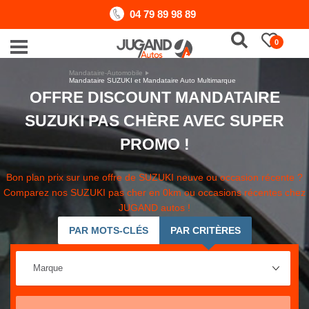
04 79 89 98 89
0
Mandataire-Automobile
Mandataire SUZUKI et Mandataire Auto Multimarque
OFFRE DISCOUNT MANDATAIRE
SUZUKI PAS CHÈRE AVEC SUPER
PROMO !
Bon plan prix sur une offre de SUZUKI neuve ou occasion récente ?
Comparez nos SUZUKI pas cher en 0km ou occasions récentes chez
JUGAND autos !
PAR MOTS-CLÉS
PAR CRITÈRES