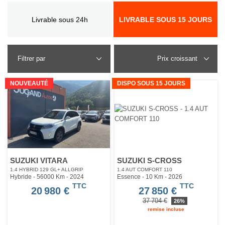
Livrable sous 24h
LIVRABLE SOUS 15 JOURS
Filtrer par
NOUVEAUTÉ
DISPO SOUS 15 JOURS
SUZUKI VITARA
SUZUKI S-CROSS
1.4 HYBRID 129 GL+ ALLGRIP
1.4 AUT COMFORT 110
Hybride - 56000 Km
- 2024
Essence - 10 Km
- 2026
TTC
TTC
20 980 €
27 850 €
37 704 €
26%
remise incluse