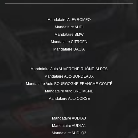
Mandataire ALFA ROMEO
Mandataire AUDI
Mandataire BMW
Mandataire CITROEN
Mandataire DACIA
Mandataire DS
Mandataire FIAT
Mandataire Auto AUVERGNE-RHÔNE-ALPES
Mandataire FORD
Mandataire Auto BORDEAUX
Mandataire HYUNDAI
Mandataire Auto BOURGOGNE-FRANCHE-COMTÉ
Mandataire ISUZU
Mandataire Auto BRETAGNE
Mandataire JEEP
Mandataire Auto CORSE
Mandataire KIA
Mandataire Auto GRAND EST
Mandataire MERCEDES
Mandataire Auto HAUTE-SAVOIE
Mandataire MINI
Mandataire AUDI A3
Mandataire Auto HAUTS-DE-FRANCE
Mandataire MITSUBISHI
Mandataire AUDI A1
Mandataire Auto ÎLE-DE-FRANCE
Mandataire NISSAN
Mandataire AUDI Q3
Mandataire Auto ISÈRE
Mandataire OPEL