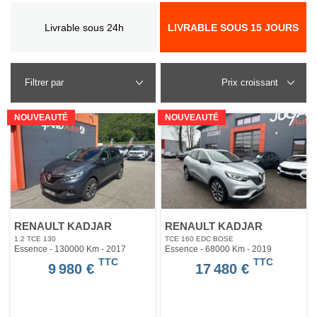
Livrable sous 24h
LIVRABLE SOUS 15 JOURS
Filtrer par
NOUVEAUTÉ
NOUVEAUTÉ
RENAULT KADJAR
RENAULT KADJAR
1.2 TCE 130
TCE 160 EDC BOSE
Essence - 130000 Km
- 2017
Essence - 68000 Km
- 2019
TTC
TTC
9 980 €
17 480 €