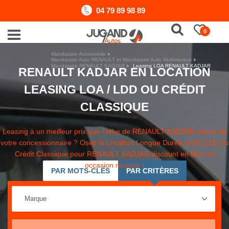
04 79 89 98 89
0
Mandataire-Automobile
Mandataire Auto RENAULT et Mandataire Auto Multimarque
Mandataire RENAULT KADJAR
Leasing LOA RENAULT KADJAR
RENAULT KADJAR EN LOCATION
LEASING LOA / LDD OU CRÉDIT
CLASSIQUE
Leasing à un meilleur prix que l'offre de RENAULT KADJAR neuve de
votre concessionnaire ? Osez la Location Longue Durée, LOA, LLD ou
Crédit Classique pour RENAULT KADJAR discount en 0km ou
occasion récente !
PAR MOTS-CLÉS
PAR CRITÈRES