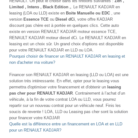
RENAULT. On peut le choisir dans les finitions suivantes :
Zen ,
Limited , Intens , Black Edition ,
. Le RENAULT KADJAR en
leasing (LOA ou LLD) existe en
Boite Manuelle ou EDC
, une
version
Essence TCE
ou
Diesel dCi
, votre offre KADJAR
discount pas chère est à portée en quelques clics. Cette auto
existe en version RENAULT KADJAR moteur essence TCE,
RENAULT KADJAR moteur diesel dCi. Le RENAULT KADJAR en
leasing est un choix sûr. Un grand choix d'options est disponible
pour votre RENAULT KADJAR en LLD ou LOA.
Pourquoi choisir de financer un RENAULT KADJAR en leasing et
non d'acheter ma voiture?
Financer son RENAULT KADJAR en leasing (LLD ou LOA) est une
solution très intéressante. En effet, opter pour le leasing vous
permettra d'optimiser votre financement et d'obtenir un
leasing
pas cher pour RENAULT KADJAR
. Contrairement à l’achat d’un
véhicule, à la fin de votre contrat LOA ou LLD, vous pourrez
repartir sur un nouveau contrat pour un véhicule neuf. Finis les
soucis de revente ! LOA, LLD ou Leasing pas cher sont la solution
pour financer votre KADJAR
Quelle est la différence entre un financement en LOA et en LLD
pour un RENAULT KADJAR?