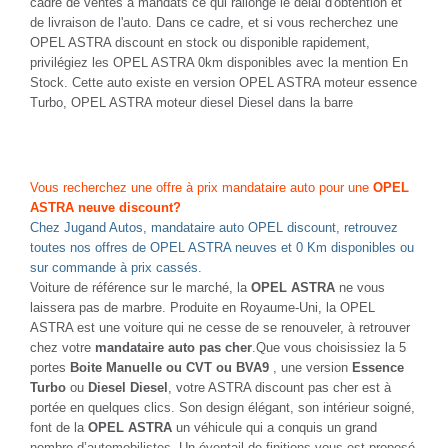
cadre de ventes à mandats ce qui rallonge le délai d'obtention et
de livraison de l'auto. Dans ce cadre, et si vous recherchez une
OPEL ASTRA discount en stock ou disponible rapidement,
privilégiez les OPEL ASTRA 0km disponibles avec la mention En
Stock. Cette auto existe en version OPEL ASTRA moteur essence
Turbo, OPEL ASTRA moteur diesel Diesel dans la barre
Vous recherchez une offre à prix mandataire auto pour une
OPEL
ASTRA neuve discount?
Chez Jugand Autos, mandataire auto OPEL discount, retrouvez
toutes nos offres de OPEL ASTRA neuves et 0 Km disponibles ou
sur commande à prix cassés.
Voiture de référence sur le marché, la
OPEL ASTRA
ne vous
laissera pas de marbre. Produite en Royaume-Uni, la OPEL
ASTRA est une voiture qui ne cesse de se renouveler, à retrouver
chez votre
mandataire auto pas cher
.Que vous choisissiez la 5
portes
Boite Manuelle ou CVT ou BVA9
, une version
Essence
Turbo
ou
Diesel Diesel
, votre ASTRA discount pas cher est à
portée en quelques clics. Son design élégant, son intérieur soigné,
font de la
OPEL ASTRA
un véhicule qui a conquis un grand
nombre d’automobilistes. Un éventail de finitions vous est proposé