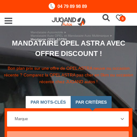
04 79 89 98 89
0
Mandataire-Automobile
Mandataire Auto OPEL et Mandataire Auto Multimarque
Mandataire OPEL ASTRA
MANDATAIRE OPEL ASTRA AVEC
OFFRE DISCOUNT !
Bon plan prix sur une offre de OPEL ASTRA neuve ou occasion
récente ? Comparez la OPEL ASTRA pas cher en 0km ou occasion
récente chez JUGAND autos !
PAR MOTS-CLÉS
PAR CRITÈRES