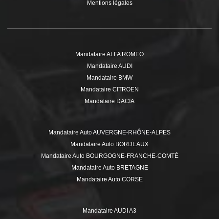
Mentions légales
Mandataire ALFA ROMEO
Mandataire AUDI
Mandataire BMW
Mandataire CITROEN
Mandataire DACIA
Mandataire DS
Mandataire FIAT
Mandataire Auto AUVERGNE-RHÔNE-ALPES
Mandataire FORD
Mandataire Auto BORDEAUX
Mandataire HYUNDAI
Mandataire Auto BOURGOGNE-FRANCHE-COMTÉ
Mandataire ISUZU
Mandataire Auto BRETAGNE
Mandataire JEEP
Mandataire Auto CORSE
Mandataire KIA
Mandataire Auto GRAND EST
Mandataire MERCEDES
Mandataire Auto HAUTE-SAVOIE
Mandataire MINI
Mandataire AUDI A3
Mandataire Auto HAUTS-DE-FRANCE
Mandataire MITSUBISHI