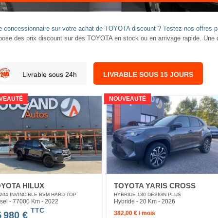
otre concessionnaire sur votre achat de TOYOTA discount ? Testez nos offre
e des prix discount sur des TOYOTA en stock ou en arrivage rapide. Une d
Livrable sous 24h
LIVRABLE SOUS 15 JOURS
VEAUTÉ
NOUVEAUTÉ
YOTA HILUX
TOYOTA YARIS CROSS
 204 INVINCIBLE BVM HARD-TOP
HYBRIDE 130 DESIGN PLUS
sel - 77000 Km
- 2022
Hybride - 20 Km
- 2026
TTC
5 980 €
382,00 € / mois