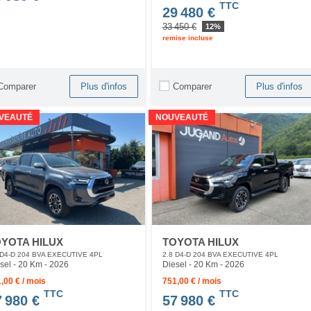
TTC
29 480 €
33 450 €
12%
remise incluse
Comparer
Comparer
Plus d'infos
Plus d'infos
VEAUTÉ
NOUVEAUTÉ
YOTA HILUX
TOYOTA HILUX
 D4-D 204 BVA EXECUTIVE 4PL
2.8 D4-D 204 BVA EXECUTIVE 4PL
sel - 20 Km
- 2026
Diesel - 20 Km
- 2026
,00 € / mois
751,00 € / mois
TTC
TTC
7 980 €
57 980 €