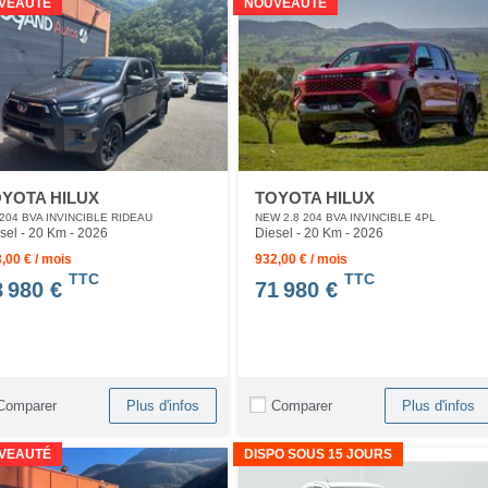
VEAUTÉ
NOUVEAUTÉ
YOTA HILUX
TOYOTA HILUX
 204 BVA INVINCIBLE RIDEAU
NEW 2.8 204 BVA INVINCIBLE 4PL
sel - 20 Km
- 2026
Diesel - 20 Km
- 2026
,00 € / mois
932,00 € / mois
TTC
TTC
8 980 €
71 980 €
Comparer
Comparer
Plus d'infos
Plus d'infos
VEAUTÉ
DISPO SOUS 15 JOURS