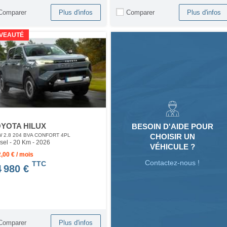
Comparer
Comparer
Plus d'infos
Plus d'infos
VEAUTÉ
YOTA HILUX
BESOIN D'AIDE POUR
CHOISIR UN
 2.8 204 BVA CONFORT 4PL
sel - 20 Km
- 2026
VÉHICULE ?
,00 € / mois
Contactez-nous !
TTC
4 980 €
Comparer
Plus d'infos