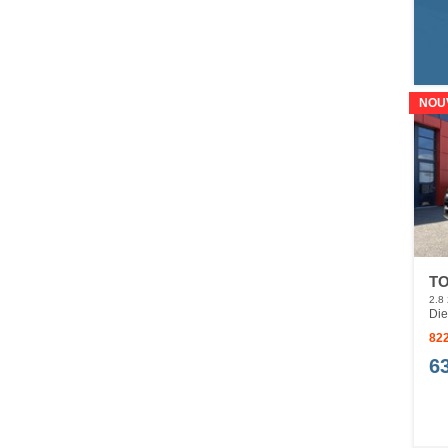
NOU
TO
2.8
Die
822
6