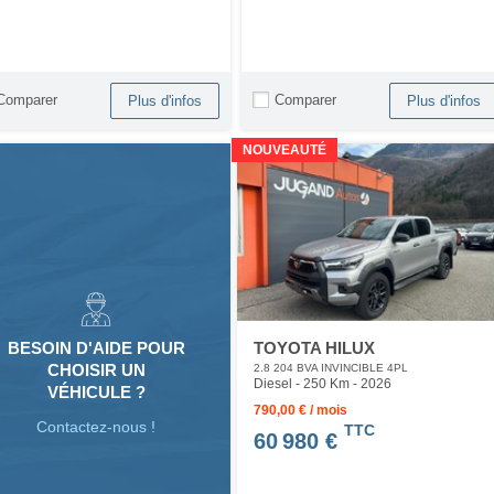
Comparer
Comparer
Plus d'infos
Plus d'infos
NOUVEAUTÉ
TOYOTA HILUX
BESOIN D'AIDE POUR
CHOISIR UN
2.8 204 BVA INVINCIBLE 4PL
Diesel - 250 Km
- 2026
VÉHICULE ?
790,00 € / mois
Contactez-nous !
TTC
60 980 €