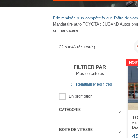
Prix remisés plus compétitifs que l'offre de v
Mandataire auto TOYOTA : JUGAND Autos propos
un mandataire !
22
sur
46
résultat(s)
NOU
FILTRER PAR
Plus de critères
Réinitialiser
les filtres
En promotion
CATÉGORIE
TO
2.8
Die
BOITE DE VITESSE
4