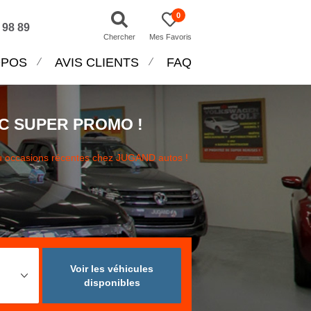
0
 98 89
Chercher
Mes Favoris
OPOS
AVIS CLIENTS
FAQ
C SUPER PROMO !
u occasions récentes chez JUGAND autos !
Voir les véhicules
disponibles