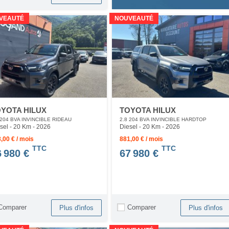
VEAUTÉ
NOUVEAUTÉ
YOTA HILUX
TOYOTA HILUX
 204 BVA INVINCIBLE RIDEAU
2.8 204 BVA INVINCIBLE HARDTOP
sel - 20 Km
- 2026
Diesel - 20 Km
- 2026
,00 € / mois
881,00 € / mois
TTC
TTC
6 980 €
67 980 €
Comparer
Comparer
Plus d'infos
Plus d'infos