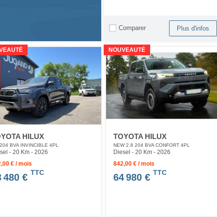
Comparer
Plus d'infos
VEAUTÉ
NOUVEAUTÉ
YOTA HILUX
TOYOTA HILUX
 204 BVA INVINCIBLE 4PL
NEW 2.8 204 BVA CONFORT 4PL
sel - 20 Km
- 2026
Diesel - 20 Km
- 2026
,00 € / mois
842,00 € / mois
TTC
TTC
3 480 €
64 980 €