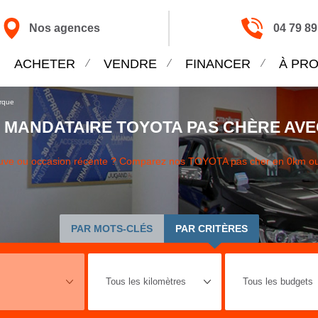
Nos agences
04 79 89
ACHETER
VENDRE
FINANCER
À PR
rque
 MANDATAIRE TOYOTA PAS CHÈRE AVE
euve ou occasion récente ? Comparez nos TOYOTA pas cher en 0km o
PAR MOTS-CLÉS
PAR CRITÈRES