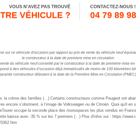
VOUS N'AVEZ PAS TROUVÉ
CONTACTEZ-NOUS !
TRE VÉHICULE ?
04 79 89 98
ive sur ce véhicule d'occasion par rapport au prix de vente du véhicule neuf équival
le constructeur à la date de premiere mise en circulation
 vente du véhicule neuf conseillé par le constructeur à la date de premiere mise en 
pond à des véhicules d’occasion déjà immatriculés de moins de 100 kilomètres bé
garantie constructeur débutant à la date de la Première Mise en Circulation (PMEC)
r, la crème des familles (…) Certains constructeurs comme Peugeot ont aban
s encore s’obstinent, à l’image de Volkswagen ou de Citroën. Quoi qu'il en s
eTourer occupe la seconde place des monospaces les plus vendus en France d
te baisse avec -35 % sur les 7 premiers (…) Plus d'infos sur : https://www.
170362.htm