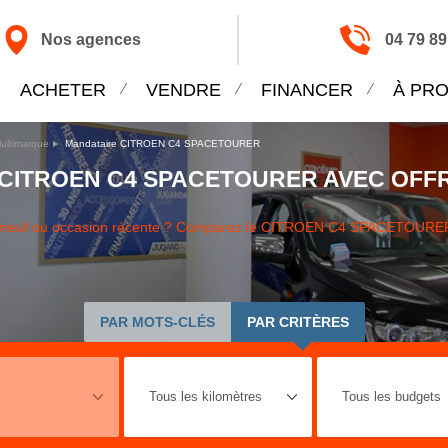
Nos agences
04 79 89
ACHETER
VENDRE
FINANCER
À PR
ultimarque
Mandataire CITROEN C4 SPACETOURER
CITROEN C4 SPACETOURER AVEC OFFR
neuf ou occasion récente ? Comparez le CITROEN C4 SPACETOURER 
PAR MOTS-CLÉS
PAR CRITÈRES