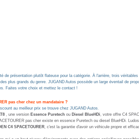
présentation plutôt flateuse pour la catégorie. À l'arrière, trois véritable
'un des plus grands du genre. JUGAND Autos possède un large éventail de p
. Faites votre choix et mettez le contact !
R pas cher chez un mandataire ?
ount au meilleur prix se trouve chez JUGAND Autos.
AT8
, une version
Essence Puretech
ou
Diesel BlueHDi
, votre offre C4 SPA
ACETOURER pas cher existe en essence Puretech ou diesel BlueHDi. Ludospac
OEN C4 SPACETOURER
, c'est la garantie d'avoir un véhicule propre et effica