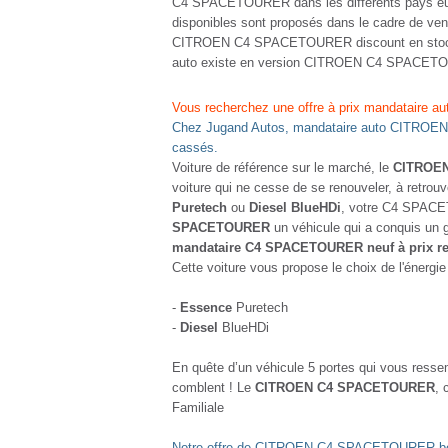
C4 SPACETOURER dans les différents pays euro
disponibles sont proposés dans le cadre de vent
CITROEN C4 SPACETOURER discount en stock o
auto existe en version CITROEN C4 SPACETO
Vous recherchez une offre à prix mandataire au
Chez Jugand Autos, mandataire auto CITROEN 
cassés.
Voiture de référence sur le marché, le
CITROE
voiture qui ne cesse de se renouveler, à retrou
Puretech
ou
Diesel BlueHDi
, votre C4 SPACET
SPACETOURER
un véhicule qui a conquis un
mandataire C4 SPACETOURER neuf à prix r
Cette voiture vous propose le choix de l'énergie
-
Essence
Puretech
-
Diesel
BlueHDi
En quête d’un véhicule 5 portes qui vous resse
comblent ! Le
CITROEN C4 SPACETOURER
, 
Familiale
Notre offre de CITROEN C4 SPACETOURER boite 