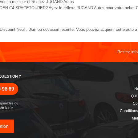
 la meilleur offre chez JUGAND Autos
CITROEN C4 SPACETOURER? Ayez le réflexe JUGAND Autos pour votre ach
unt Neuf , 0km ou occasion récente. Vous pouvez acquérir cette auto à l
Restez inf
T
QUESTION ?
9 98 89
No
Qui
isponibles du
Co
 8h à 19h
Conditions
Men
tion