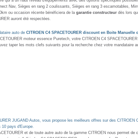
i a un haut niveau d'équipements avec des options spécifiques possibles 
nect Nav, Sièges en rang 2 coulissants, Sièges en rang 3 escamotables, Mir
 ou occasion récente bénéficiera de la
garantie constructeur
dès lors que
RER auront été respectées.
dataire auto de
CITROEN C4 SPACETOURER discount en Boite Manuelle o
ACETOURER moteur essence Puretech, votre CITROEN C4 SPACETOURER mot
s pouvez taper les mots clefs suivants pour la recherche chez votre manda
RER JUGAND Autos, vous propose les meilleurs offres sur des CITROEN
 10 pays d'Europe.
PACETOURER et de toute autre auto de la gamme CITROEN nous permet de c