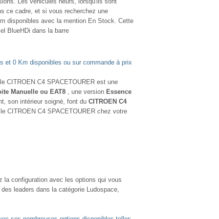
s. Les véhicules neufs, lorsqu'ils sont
ans ce cadre, et si vous recherchez une
isponibles avec la mention En Stock. Cette
 BlueHDi dans la barre
 et 0 Km disponibles ou sur commande à prix
ne, le CITROEN C4 SPACETOURER est une
ite Manuelle ou EAT8
, une version
Essence
, son intérieur soigné, font du
CITROEN C4
 pour le CITROEN C4 SPACETOURER chez votre
la configuration avec les options qui vous
rtie des leaders dans la catégorie Ludospace,
ec ses nombreuses options disponibles telles