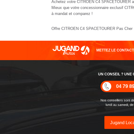
Achetez votre CITROEN C4 SPACETOURER avec
Mieux que votre concessionnaire exclusif 
à mandat et comparez !
Offre CITROEN C4 SPACETOURER Pas Cher Disco
METTEZ LE CONTAC
UN CONSEIL ? UNE 
04 79 8
Nos conseillers sont d
lundi au samedi, de
Jugand Loca