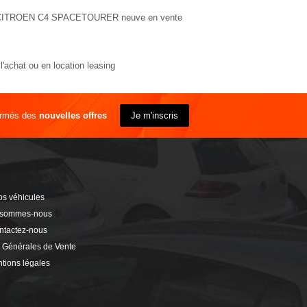
at CITROEN C4 SPACETOURER neuve en vente
'achat ou en location
leasing
ormés des
nouvelles offres
Je m'inscris
s véhicules
 sommes-nous
ntactez-nous
 Générales de Vente
tions légales