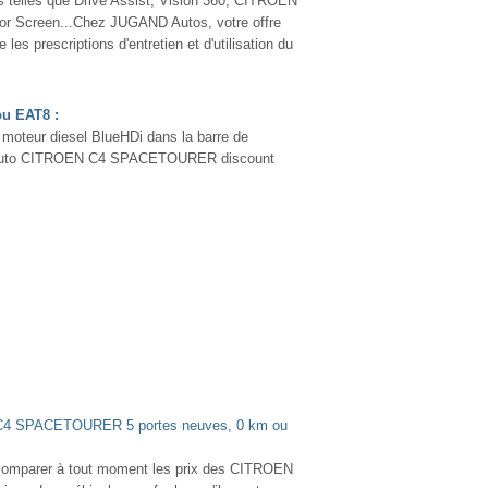
telles que Drive Assist, Vision 360, CITROËN
ror Screen...Chez JUGAND Autos, votre offre
 les prescriptions d'entretien et d'utilisation du
u EAT8 :
eur diesel BlueHDi dans la barre de
taire auto CITROEN C4 SPACETOURER discount
 C4 SPACETOURER 5 portes neuves, 0 km ou
omparer à tout moment les prix des CITROEN