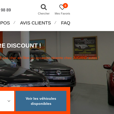
0
 98 89
Chercher
Mes Favoris
OPOS
AVIS CLIENTS
FAQ
E DISCOUNT !
pas cher en 0km ou occasion récente chez JUGAND autos !
Voir les véhicules
disponibles