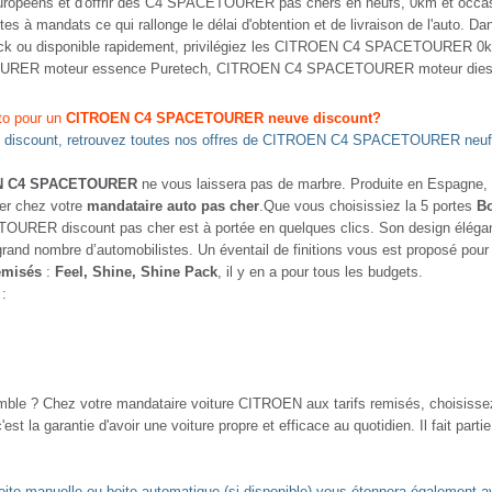
péens et d'offrir des C4 SPACETOURER pas chers en neufs, 0km et occasion
es à mandats ce qui rallonge le délai d'obtention et de livraison de l'auto. D
u disponible rapidement, privilégiez les CITROEN C4 SPACETOURER 0km d
URER moteur essence Puretech, CITROEN C4 SPACETOURER moteur diesel
to pour un
CITROEN C4 SPACETOURER neuve discount?
discount, retrouvez toutes nos offres de CITROEN C4 SPACETOURER neufs
N C4 SPACETOURER
ne vous laissera pas de marbre. Produite en Espag
ver chez votre
mandataire auto pas cher
.Que vous choisissiez la 5 portes
Bo
OURER discount pas cher est à portée en quelques clics. Son design élégant
 grand nombre d’automobilistes. Un éventail de finitions vous est proposé
emisés
:
Feel, Shine, Shine Pack
, il y en a pour tous les budgets.
 :
mble ? Chez votre mandataire voiture CITROEN aux tarifs remisés, choisissez 
c'est la garantie d'avoir une voiture propre et efficace au quotidien. Il fait pa
manuelle ou boite automatique (si disponible) vous étonnera également av