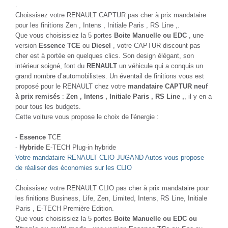
.
Choissisez votre RENAULT CAPTUR pas cher à prix mandataire
pour les finitions Zen , Intens , Initiale Paris , RS Line ,.
Que vous choisissiez la 5 portes
Boite Manuelle ou EDC
, une
version
Essence TCE
ou
Diesel
, votre CAPTUR discount pas
cher est à portée en quelques clics. Son design élégant, son
intérieur soigné, font du
RENAULT
un véhicule qui a conquis un
grand nombre d’automobilistes. Un éventail de finitions vous est
proposé pour le RENAULT chez votre
mandataire CAPTUR neuf
à prix remisés
:
Zen , Intens , Initiale Paris , RS Line ,
, il y en a
pour tous les budgets.
Cette voiture vous propose le choix de l'énergie :
-
Essence
TCE
-
Hybride
E-TECH Plug-in hybride
Votre mandataire RENAULT CLIO JUGAND Autos vous propose
de réaliser des économies sur les CLIO
.
Choissisez votre RENAULT CLIO pas cher à prix mandataire pour
les finitions Business, Life, Zen, Limited, Intens, RS Line, Initiale
Paris , E-TECH Première Edition.
Que vous choisissiez la 5 portes
Boite Manuelle ou EDC ou