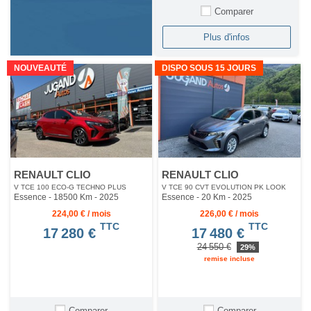
Comparer
Plus d'infos
NOUVEAUTÉ
DISPO SOUS 15 JOURS
RENAULT CLIO
RENAULT CLIO
V TCE 100 ECO-G TECHNO PLUS
V TCE 90 CVT EVOLUTION PK LOOK
Essence - 18500 Km
- 2025
Essence - 20 Km
- 2025
224,00 € / mois
226,00 € / mois
TTC
TTC
17 280 €
17 480 €
24 550 €
29%
remise incluse
Comparer
Comparer