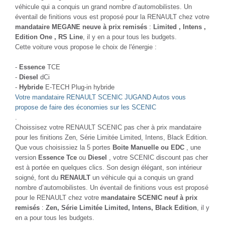
véhicule qui a conquis un grand nombre d’automobilistes. Un
éventail de finitions vous est proposé pour la RENAULT chez votre
mandataire MEGANE neuve à prix remisés
:
Limited , Intens ,
Edition One , RS Line
, il y en a pour tous les budgets.
Cette voiture vous propose le choix de l'énergie :
-
Essence
TCE
-
Diesel
dCi
-
Hybride
E-TECH Plug-in hybride
Votre mandataire RENAULT SCENIC JUGAND Autos vous
propose de faire des économies sur les SCENIC
.
Choissisez votre RENAULT SCENIC pas cher à prix mandataire
pour les finitions Zen, Série Limitée Limited, Intens, Black Edition.
Que vous choisissiez la 5 portes
Boite Manuelle ou EDC
, une
version
Essence Tce
ou
Diesel
, votre SCENIC discount pas cher
est à portée en quelques clics. Son design élégant, son intérieur
soigné, font du
RENAULT
un véhicule qui a conquis un grand
nombre d’automobilistes. Un éventail de finitions vous est proposé
pour le RENAULT chez votre
mandataire SCENIC neuf à prix
remisés
:
Zen, Série Limitée Limited, Intens, Black Edition
, il y
en a pour tous les budgets.