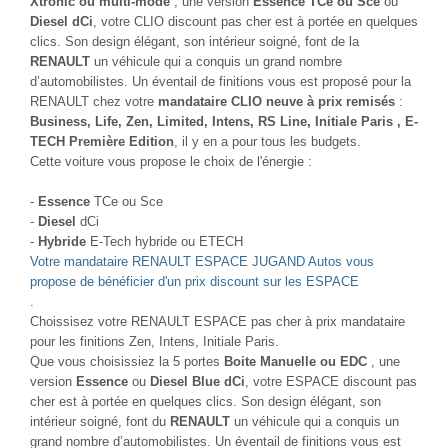
Xtronic ou multi-mode
, une version
Essence TCe ou Sce
ou
Diesel dCi
, votre CLIO discount pas cher est à portée en quelques
clics. Son design élégant, son intérieur soigné, font de la
RENAULT
un véhicule qui a conquis un grand nombre
d’automobilistes. Un éventail de finitions vous est proposé pour la
RENAULT chez votre
mandataire CLIO neuve à prix remisés
:
Business, Life, Zen, Limited, Intens, RS Line, Initiale Paris , E-
TECH Première Edition
, il y en a pour tous les budgets.
Cette voiture vous propose le choix de l'énergie :
-
Essence
TCe ou Sce
-
Diesel
dCi
-
Hybride
E-Tech hybride ou ETECH
Votre mandataire RENAULT ESPACE JUGAND Autos vous
propose de bénéficier d'un prix discount sur les ESPACE
.
Choissisez votre RENAULT ESPACE pas cher à prix mandataire
pour les finitions Zen, Intens, Initiale Paris.
Que vous choisissiez la 5 portes
Boite Manuelle ou EDC
, une
version
Essence
ou
Diesel Blue dCi
, votre ESPACE discount pas
cher est à portée en quelques clics. Son design élégant, son
intérieur soigné, font du
RENAULT
un véhicule qui a conquis un
grand nombre d’automobilistes. Un éventail de finitions vous est