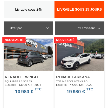
Livrable sous 24h
LIVRABLE SOUS 15 JOURS
Filtrer par
NOUVEAUTÉ
NOUVEAUTÉ
RENAULT TWINGO
RENAULT ARKANA
EQUILIBRE 1.0 SCE 65
TCE 140 EDC7 INTENS T.O
Essence - 13000 Km
- 2024
Essence - 46200 Km
- 2022
TTC
TTC
10 980 €
19 980 €