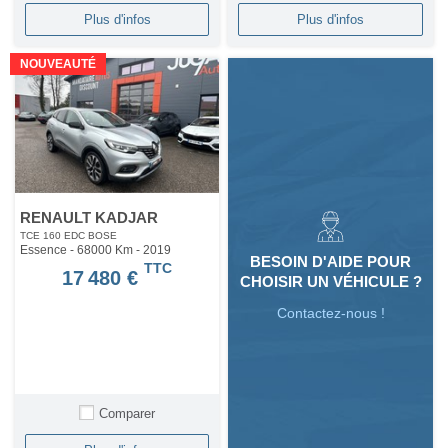
Plus d'infos
Plus d'infos
NOUVEAUTÉ
RENAULT KADJAR
TCE 160 EDC BOSE
Essence - 68000 Km
- 2019
BESOIN D'AIDE POUR
TTC
17 480 €
CHOISIR UN VÉHICULE ?
Contactez-nous !
Comparer