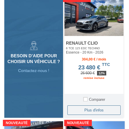
RENAULT CLIO
6 TCE 115 EDC TECHNO
Essence - 20 Km
- 2026
BESOIN D'AIDE POUR
304,00 € / mois
CHOISIR UN VÉHICULE ?
TTC
23 480 €
Contactez-nous !
26 600 €
12%
remise incluse
Comparer
Plus d'infos
NOUVEAUTÉ
NOUVEAUTÉ