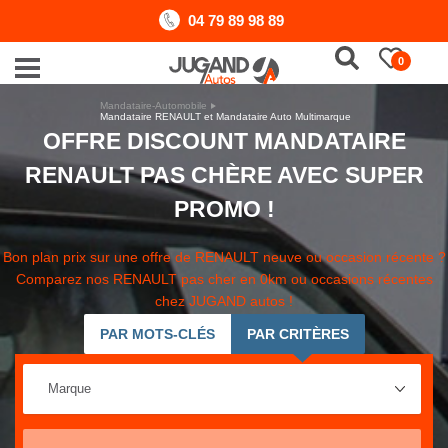
04 79 89 98 89
0
Mandataire-Automobile
Mandataire RENAULT et Mandataire Auto Multimarque
OFFRE DISCOUNT MANDATAIRE
RENAULT PAS CHÈRE AVEC SUPER
PROMO !
Bon plan prix sur une offre de RENAULT neuve ou occasion récente ?
Comparez nos RENAULT pas cher en 0km ou occasions récentes
chez JUGAND autos !
PAR MOTS-CLÉS
PAR CRITÈRES