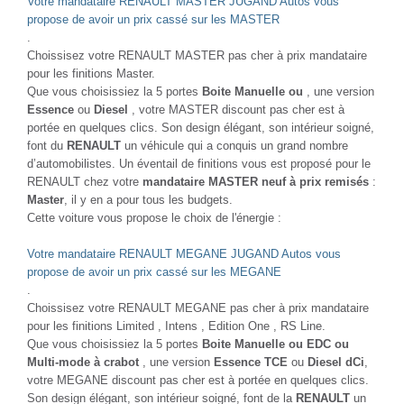
Votre mandataire RENAULT MASTER JUGAND Autos vous
propose de avoir un prix cassé sur les MASTER
.
Choissisez votre RENAULT MASTER pas cher à prix mandataire
pour les finitions Master.
Que vous choisissiez la 5 portes
Boite Manuelle ou
, une version
Essence
ou
Diesel
, votre MASTER discount pas cher est à
portée en quelques clics. Son design élégant, son intérieur soigné,
font du
RENAULT
un véhicule qui a conquis un grand nombre
d’automobilistes. Un éventail de finitions vous est proposé pour le
RENAULT chez votre
mandataire MASTER neuf à prix remisés
:
Master
, il y en a pour tous les budgets.
Cette voiture vous propose le choix de l'énergie :
Votre mandataire RENAULT MEGANE JUGAND Autos vous
propose de avoir un prix cassé sur les MEGANE
.
Choissisez votre RENAULT MEGANE pas cher à prix mandataire
pour les finitions Limited , Intens , Edition One , RS Line.
Que vous choisissiez la 5 portes
Boite Manuelle ou EDC ou
Multi-mode à crabot
, une version
Essence TCE
ou
Diesel dCi
,
votre MEGANE discount pas cher est à portée en quelques clics.
Son design élégant, son intérieur soigné, font de la
RENAULT
un