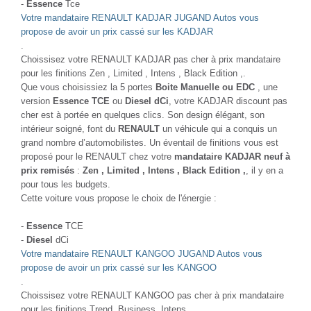
-
Essence
Tce
Votre mandataire RENAULT KADJAR JUGAND Autos vous
propose de avoir un prix cassé sur les KADJAR
.
Choissisez votre RENAULT KADJAR pas cher à prix mandataire
pour les finitions Zen , Limited , Intens , Black Edition ,.
Que vous choisissiez la 5 portes
Boite Manuelle ou EDC
, une
version
Essence TCE
ou
Diesel dCi
, votre KADJAR discount pas
cher est à portée en quelques clics. Son design élégant, son
intérieur soigné, font du
RENAULT
un véhicule qui a conquis un
grand nombre d’automobilistes. Un éventail de finitions vous est
proposé pour le RENAULT chez votre
mandataire KADJAR neuf à
prix remisés
:
Zen , Limited , Intens , Black Edition ,
, il y en a
pour tous les budgets.
Cette voiture vous propose le choix de l'énergie :
-
Essence
TCE
-
Diesel
dCi
Votre mandataire RENAULT KANGOO JUGAND Autos vous
propose de avoir un prix cassé sur les KANGOO
.
Choissisez votre RENAULT KANGOO pas cher à prix mandataire
pour les finitions Trend, Business, Intens.