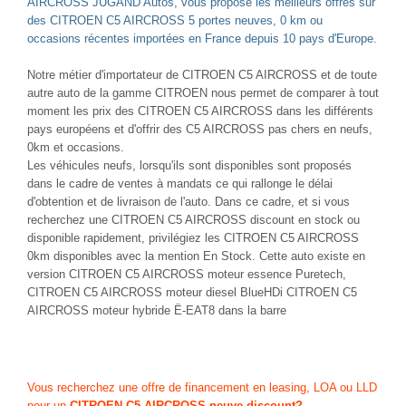
AIRCROSS JUGAND Autos, vous propose les meilleurs offres sur
des CITROEN C5 AIRCROSS 5 portes neuves, 0 km ou
occasions récentes importées en France depuis 10 pays d'Europe.
Notre métier d'importateur de CITROEN C5 AIRCROSS et de toute
autre auto de la gamme CITROEN nous permet de comparer à tout
moment les prix des CITROEN C5 AIRCROSS dans les différents
pays européens et d'offrir des C5 AIRCROSS pas chers en neufs,
0km et occasions.
Les véhicules neufs, lorsqu'ils sont disponibles sont proposés
dans le cadre de ventes à mandats ce qui rallonge le délai
d'obtention et de livraison de l'auto. Dans ce cadre, et si vous
recherchez une CITROEN C5 AIRCROSS discount en stock ou
disponible rapidement, privilégiez les CITROEN C5 AIRCROSS
0km disponibles avec la mention En Stock. Cette auto existe en
version CITROEN C5 AIRCROSS moteur essence Puretech,
CITROEN C5 AIRCROSS moteur diesel BlueHDi CITROEN C5
AIRCROSS moteur hybride Ë-EAT8 dans la barre
Vous recherchez une offre de financement en leasing, LOA ou LLD
pour un
CITROEN C5 AIRCROSS neuve discount?