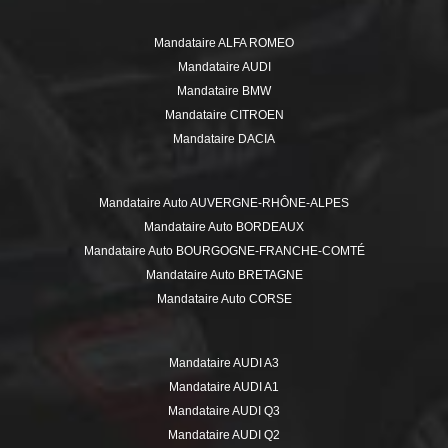
Mandataire ALFA ROMEO
Mandataire AUDI
Mandataire BMW
Mandataire CITROEN
Mandataire DACIA
Mandataire DS
Mandataire FIAT
Mandataire Auto AUVERGNE-RHÔNE-ALPES
Mandataire FORD
Mandataire Auto BORDEAUX
Mandataire HYUNDAI
Mandataire Auto BOURGOGNE-FRANCHE-COMTÉ
Mandataire ISUZU
Mandataire Auto BRETAGNE
Mandataire JEEP
Mandataire Auto CORSE
Mandataire KIA
Mandataire Auto GRAND EST
Mandataire MERCEDES
Mandataire Auto HAUTE-SAVOIE
Mandataire MINI
Mandataire AUDI A3
Mandataire Auto HAUTS-DE-FRANCE
Mandataire MITSUBISHI
Mandataire AUDI A1
Mandataire Auto ÎLE-DE-FRANCE
Mandataire NISSAN
Mandataire AUDI Q3
Mandataire Auto ISÈRE
Mandataire OPEL
Mandataire AUDI Q2
Mandataire Auto LILLE