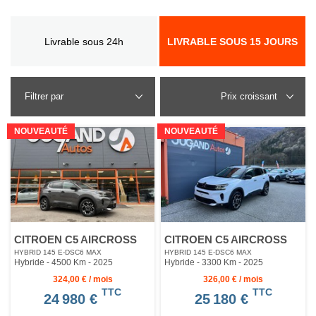
Livrable sous 24h
LIVRABLE SOUS 15 JOURS
Filtrer par
NOUVEAUTÉ
NOUVEAUTÉ
CITROEN C5 AIRCROSS
CITROEN C5 AIRCROSS
HYBRID 145 E-DSC6 MAX
HYBRID 145 E-DSC6 MAX
Hybride - 4500 Km
- 2025
Hybride - 3300 Km
- 2025
324,00 € / mois
326,00 € / mois
TTC
TTC
24 980 €
25 180 €