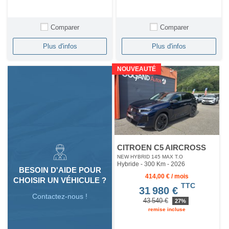
Comparer
Comparer
Plus d'infos
Plus d'infos
NOUVEAUTÉ
CITROEN C5 AIRCROSS
NEW HYBRID 145 MAX T.O
Hybride - 300 Km
- 2026
BESOIN D'AIDE POUR
414,00 € / mois
CHOISIR UN VÉHICULE ?
TTC
31 980 €
Contactez-nous !
43 540 €
27%
remise incluse