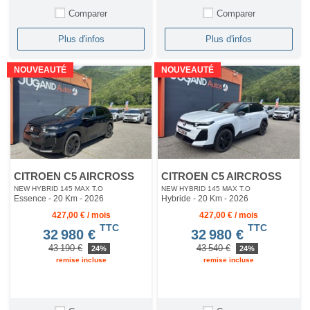
Comparer
Comparer
Plus d'infos
Plus d'infos
NOUVEAUTÉ
NOUVEAUTÉ
CITROEN C5 AIRCROSS
CITROEN C5 AIRCROSS
NEW HYBRID 145 MAX T.O
NEW HYBRID 145 MAX T.O
Essence - 20 Km
- 2026
Hybride - 20 Km
- 2026
427,00 € / mois
427,00 € / mois
TTC
TTC
32 980 €
32 980 €
43 190 €
43 540 €
24%
24%
remise incluse
remise incluse