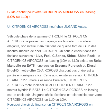
Guide d'achat pour votre
CITROEN C5 AIRCROSS en leasing
(LOA ou LLD) :
Un CITROEN C5 AIRCROSS neuf chez JUGAND Autos.
Véhicule phare de la gamme CITROEN, le CITROEN C5
AIRCROSS ne passe pas inaperçu sur la route ! Son allure
élégante, son intérieur aux finitions de qualité font de lui un des
incontournables de chez CITROEN. On peut le choisir dans les
finitions suivantes :
Live, Feel, C-Series, Shine, Shine Pack
. Le
CITROEN C5 AIRCROSS en leasing (LOA ou LLD) existe en
Boite
Manuelle ou EAT8
, une version
Essence Puretech
ou
Diesel
BlueHDi
, votre offre C5 AIRCROSS discount pas chère est à
portée en quelques clics. Cette auto existe en version CITROEN
C5 AIRCROSS moteur essence Puretech, CITROEN C5
AIRCROSS moteur diesel BlueHDi CITROEN C5 AIRCROSS
moteur hybride Ë-EAT8. Le CITROEN C5 AIRCROSS en leasing
est un choix sûr. Un grand choix d'options est disponible pour votre
CITROEN C5 AIRCROSS en LLD ou LOA.
Pourquoi choisir de financer un CITROEN C5 AIRCROSS en