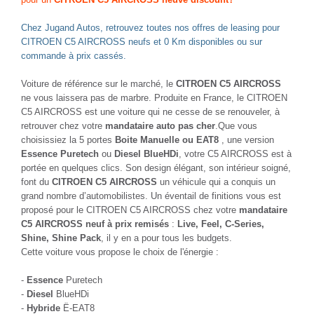
Chez Jugand Autos, retrouvez toutes nos offres de leasing pour
CITROEN C5 AIRCROSS neufs et 0 Km disponibles ou sur
commande à prix cassés.
Voiture de référence sur le marché, le
CITROEN C5 AIRCROSS
ne vous laissera pas de marbre. Produite en France, le CITROEN
C5 AIRCROSS est une voiture qui ne cesse de se renouveler, à
retrouver chez votre
mandataire auto pas cher
.Que vous
choisissiez la 5 portes
Boite Manuelle ou EAT8
, une version
Essence Puretech
ou
Diesel BlueHDi
, votre C5 AIRCROSS est à
portée en quelques clics. Son design élégant, son intérieur soigné,
font du
CITROEN C5 AIRCROSS
un véhicule qui a conquis un
grand nombre d’automobilistes. Un éventail de finitions vous est
proposé pour le CITROEN C5 AIRCROSS chez votre
mandataire
C5 AIRCROSS neuf à prix remisés
:
Live, Feel, C-Series,
Shine, Shine Pack
, il y en a pour tous les budgets.
Cette voiture vous propose le choix de l'énergie :
-
Essence
Puretech
-
Diesel
BlueHDi
-
Hybride
Ë-EAT8