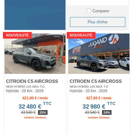
Comparer
Plus d'infos
NOUVEAUTÉ
NOUVEAUTÉ
CITROEN C5 AIRCROSS
CITROEN C5 AIRCROSS
NEW HYBRID 145 MAX T.O
NEW HYBRID 145 MAX T.O
Hybride - 20 Km
- 2026
Hybride - 20 Km
- 2026
421,00 € / mois
427,00 € / mois
TTC
TTC
32 480 €
32 980 €
43 540 €
43 540 €
25%
24%
remise incluse
remise incluse