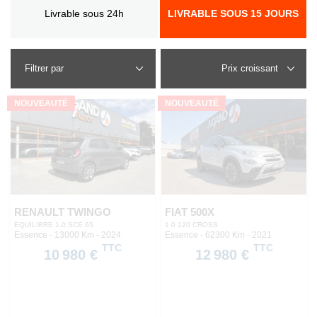
Livrable sous 24h
LIVRABLE SOUS 15 JOURS
Filtrer par
NOUVEAUTÉ
NOUVEAUTÉ
RENAULT TWINGO
FIAT 500X
EQUILIBRE 1.0 SCE 65
1.0 120 CROSS
Essence - 13000 Km
- 2024
Essence - 62300 Km
- 2021
TTC
TTC
10 980 €
12 980 €