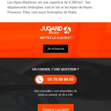
Les Alpes-Maritimes ont une superficie de 4 299 km². Ses
départements limitrophes sont le Var et les Alpes-de-Haute-
Provence. Elles sont aussi limitrophes de l'Italie.
METTEZ LE CONTACT
Je m'inscris
UN CONSEIL ? UNE QUESTION ?
04 79 89 98 89
Nos conseillers sont disponibles du
lundi au samedi, de 8h à 19h
Jugand Location