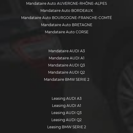
Mandataire Auto AUVERGNE-RHÔNE-ALPES
Mandataire FORD
Mandataire Auto BORDEAUX
Mandataire HYUNDAI
Mandataire Auto BOURGOGNE-FRANCHE-COMTÉ
Mandataire ISUZU
Mandataire Auto BRETAGNE
Mandataire JEEP
Mandataire Auto CORSE
Mandataire KIA
Mandataire Auto GRAND EST
Mandataire MERCEDES
Mandataire Auto HAUTE-SAVOIE
Mandataire MINI
Mandataire AUDI A3
Mandataire Auto HAUTS-DE-FRANCE
Mandataire MITSUBISHI
Mandataire AUDI A1
Mandataire Auto ÎLE-DE-FRANCE
Mandataire NISSAN
Mandataire AUDI Q3
Mandataire Auto ISÈRE
Mandataire OPEL
Mandataire AUDI Q2
Mandataire Auto LILLE
Mandataire PEUGEOT
Mandataire BMW SERIE 2
Mandataire Auto LOIRE
Mandataire RENAULT
Mandataire BMW SERIE 3
Mandataire Auto MARSEILLE
Mandataire SEAT
Mandataire BMW X1
Mandataire Auto MONTPELLIER
Mandataire SKODA
Leasing AUDI A3
Mandataire BMW X2
Mandataire Auto NANTES
Mandataire SUZUKI
Leasing AUDI A1
Mandataire BMW X3
Mandataire Auto NICE
Mandataire TOYOTA
Leasing AUDI Q3
Mandataire BMW X4
Mandataire Auto NORMANDIE
Mandataire VOLKSWAGEN
Leasing AUDI Q2
Mandataire CITROEN C3
Mandataire Auto NOUVELLE-AQUITAINE
Leasing BMW SERIE 2
Mandataire VOLVO
Mandataire CITROEN C3 AIRCROSS
Mandataire Auto OCCITANIE