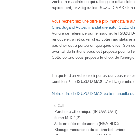
ventes à mandats ce qui rallonge le délai d'obt
rapidement, privilégiez les ISUZU D-MAX 0km di
Vous recherchez une offre à prix mandataire au
Chez Jugand Autos, mandataire auto ISUZU dis
Voiture de référence sur le marché, le
ISUZU D
renouveler, à retrouver chez votre
mandataire 
pas cher est à portée en quelques clics. Son de
éventail de finitions vous est proposé pour l
Cette voiture vous propose le choix de l'énergie
En quête d’un véhicule 5 portes qui vous resse
comblent ! Le
ISUZU D-MAX
, c'est la garantie
Notre offre de ISUZU D-MAX boite manuelle ou b
- e-Call
- Parebrise athermique (IR-UVA-UVB)
- écran MID 4,2'
- Aide en côte et descente (HSA-HDC)
- Blocage mécanique du différentiel arrière