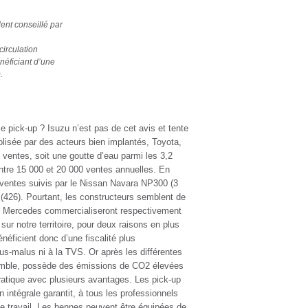
ent conseillé par
circulation
néficiant d’une
.
 pick-up ? Isuzu n’est pas de cet avis et tente
olisée par des acteurs bien implantés, Toyota,
ventes, soit une goutte d’eau parmi les 3,2
ntre 15 000 et 20 000 ventes annuelles. En
 ventes suivis par le Nissan Navara NP300 (3
 (426). Pourtant, les constructeurs semblent de
t et Mercedes commercialiseront respectivement
ur notre territoire, pour deux raisons en plus
néficient donc d’une fiscalité plus
-malus ni à la TVS. Or après les différentes
ensemble, possède des émissions de CO2 élevées
ratique avec plusieurs avantages. Les pick-up
 intégrale garantit, à tous les professionnels
 travail. Les bennes peuvent être équipées de