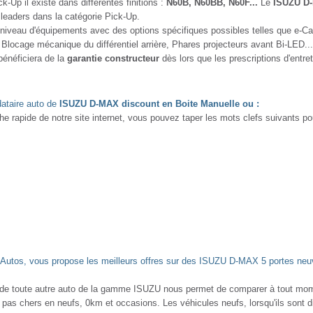
-Up il existe dans différentes finitions :
N60B, N60BB, N60F...
Le
ISUZU D
es leaders dans la catégorie Pick-Up.
niveau d'équipements avec des options spécifiques possibles telles que e-Ca
 Blocage mécanique du différentiel arrière, Phares projecteurs avant Bi-LED
énéficiera de la
garantie constructeur
dès lors que les prescriptions d'entret
dataire auto de
ISUZU D-MAX discount en Boite Manuelle ou :
e rapide de notre site internet, vous pouvez taper les mots clefs suivants p
tos, vous propose les meilleurs offres sur des ISUZU D-MAX 5 portes neuv
 de toute autre auto de la gamme ISUZU nous permet de comparer à tout mo
 pas chers en neufs, 0km et occasions. Les véhicules neufs, lorsqu'ils sont 