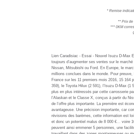
* Remise indicat
** Prix de
*** 0KM corres
Lien Caradisiac - Essai - Nouvel Isuzu D-Max Es
toujours d’augmenter ses ventes sur le marché f
Nissan, Mitsubishi ou Ford. En Europe, le marc
millions conclues dans le monde. Pour preuve, 
France sur les 11 premiers mois 2016, 15 164 p
359), le Toyota Hilux (2 591), l’Isuzu D-Max (1 
plus en plus intéressés par cette carrosserie p
l’Alaskan et le Classe X, conçus à partir du Ni
de l’offre plus importante. La première est écon
avantageuse. Une précision importante, car co
révisions des barèmes, cette information est lo
et donc un potentiel malus de 8 000 €… voire 1
peuvent ainsi emmener 5 personnes, une facilité 
travaillant dans des zones montagneuses ou mê