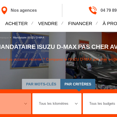
Nos agences
04 79 89
ACHETER
VENDRE
FINANCER
À PR
imarque
Mandataire ISUZU D-MAX
ANDATAIRE ISUZU D-MAX PAS CHER A
X neuf ou occasion récente ? Comparez le ISUZU D-MAX pas cher en 0
PAR MOTS-CLÉS
PAR CRITÈRES