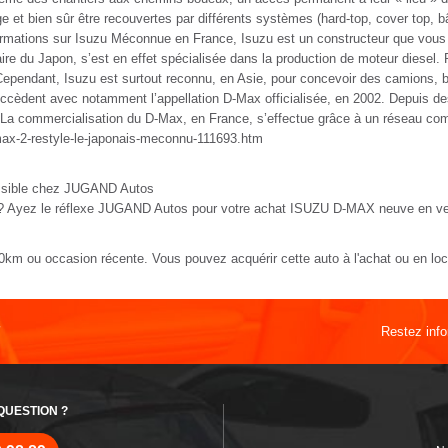
yage et bien sûr être recouvertes par différents systèmes (hard-top, cover top,
rmations sur Isuzu Méconnue en France, Isuzu est un constructeur que vous av
ire du Japon, s’est en effet spécialisée dans la production de moteur diesel. 
pendant, Isuzu est surtout reconnu, en Asie, pour concevoir des camions, bu
ccèdent avec notamment l’appellation D-Max officialisée, en 2002. Depuis de
La commercialisation du D-Max, en France, s’effectue grâce à un réseau comp
max-2-restyle-le-japonais-meconnu-111693.htm
ssible chez JUGAND Autos
AX? Ayez le réflexe JUGAND Autos pour votre achat ISUZU D-MAX neuve en v
m ou occasion récente. Vous pouvez acquérir cette auto à l'achat ou en lo
Restez inf
T
QUESTION ?