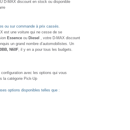
SUZU D-MAX discount en stock ou disponible
arre
les ou sur commande à prix cassés.
X est une voiture qui ne cesse de se
sion
Essence
ou
Diesel
, votre D-MAX discount
onquis un grand nombre d’automobilistes. Un
0BB, N60F
, il y en a pour tous les budgets.
 configuration avec les options qui vous
ans la catégorie Pick-Up
es options disponibles telles que :