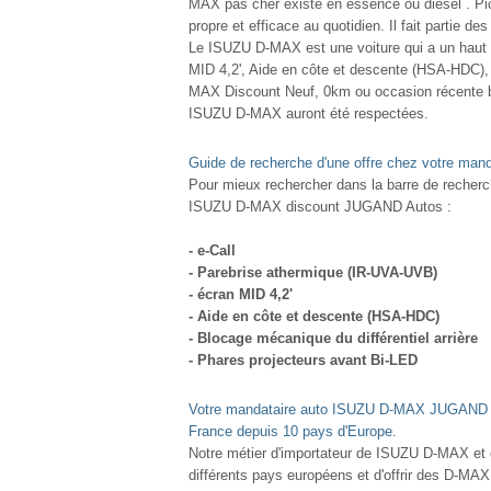
MAX pas cher existe en essence ou diesel . Pick
propre et efficace au quotidien. Il fait partie d
Le ISUZU D-MAX est une voiture qui a un haut 
MID 4,2', Aide en côte et descente (HSA-HDC),
MAX Discount Neuf, 0km ou occasion récente b
ISUZU D-MAX auront été respectées.
Guide de recherche d'une offre chez votre man
Pour mieux rechercher dans la barre de recherch
ISUZU D-MAX discount JUGAND Autos :
- e-Call
- Parebrise athermique (IR-UVA-UVB)
- écran MID 4,2'
- Aide en côte et descente (HSA-HDC)
- Blocage mécanique du différentiel arrière
- Phares projecteurs avant Bi-LED
Votre mandataire auto ISUZU D-MAX JUGAND Au
France depuis 10 pays d'Europe.
Notre métier d'importateur de ISUZU D-MAX et
différents pays européens et d'offrir des D-MAX