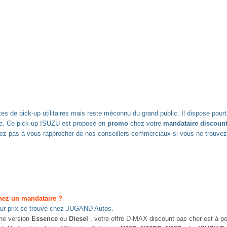
s de pick-up utilitaires mais reste méconnu du grand public. Il dispose pourt
rie. Ce pick-up ISUZU est proposé en
promo
chez votre
mandataire
discoun
tez pas à vous rapprocher de nos conseillers commerciaux si vous ne trouve
hez un mandataire ?
eur prix se trouve chez JUGAND Autos.
une version
Essence
ou
Diesel
, votre offre D-MAX discount pas cher est à po