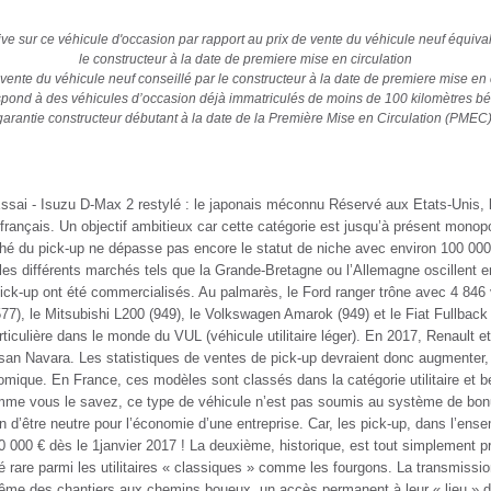
ive sur ce véhicule d'occasion par rapport au prix de vente du véhicule neuf équival
le constructeur à la date de premiere mise en circulation
 vente du véhicule neuf conseillé par le constructeur à la date de premiere mise en 
pond à des véhicules d’occasion déjà immatriculés de moins de 100 kilomètres bé
garantie constructeur débutant à la date de la Première Mise en Circulation (PMEC)
sai - Isuzu D-Max 2 restylé : le japonais méconnu Réservé aux Etats-Unis, le
rançais. Un objectif ambitieux car cette catégorie est jusqu’à présent monop
hé du pick-up ne dépasse pas encore le statut de niche avec environ 100 000 
les différents marchés tels que la Grande-Bretagne ou l’Allemagne oscillent e
ick-up ont été commercialisés. Au palmarès, le Ford ranger trône avec 4 846
577), le Mitsubishi L200 (949), le Volkswagen Amarok (949) et le Fiat Fullback
articulière dans le monde du VUL (véhicule utilitaire léger). En 2017, Renaul
ssan Navara. Les statistiques de ventes de pick-up devraient donc augmenter, s
omique. En France, ces modèles sont classés dans la catégorie utilitaire et bé
mme vous le savez, ce type de véhicule n’est pas soumis au système de bonus
in d’être neutre pour l’économie d’une entreprise. Car, les pick-up, dans l’
0 000 € dès le 1janvier 2017 ! La deuxième, historique, est tout simplement p
rare parmi les utilitaires « classiques » comme les fourgons. La transmission
me des chantiers aux chemins boueux, un accès permanent à leur « lieu » de