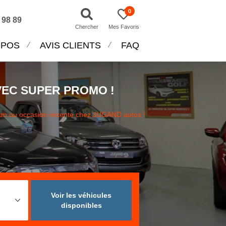
0
 98 89
Chercher
Mes Favoris
OPOS
AVIS CLIENTS
FAQ
VEC SUPER PROMO !
km ou occasion récente chez JUGAND autos !
Voir les véhicules
disponibles