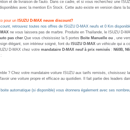
ention et de livraison de l'auto. Dans ce cadre, et si vous recherchez une I
sponibles avec la mention En Stock. Cette auto existe en version dans la b
to pour un
ISUZU D-MAX neuve discount?
count, retrouvez toutes nos offres de ISUZU D-MAX neufs et 0 Km disponib
-MAX
ne vous laissera pas de marbre. Produite en Thaïlande, le ISUZU D-MA
auto pas cher
.Que vous choisissiez la 5 portes
Boite Manuelle ou
, une ver
sign élégant, son intérieur soigné, font du
ISUZU D-MAX
un véhicule qui a c
e ISUZU D-MAX chez votre
mandataire D-MAX neuf à prix remisés
:
N60B, N6
 :
mble ? Chez votre mandataire voiture ISUZU aux tarifs remisés, choisissez la
 d'avoir une voiture propre et efficace au quotidien. Il fait partie des leaders d
oite automatique (si disponible) vous étonnera également avec ses nombreus