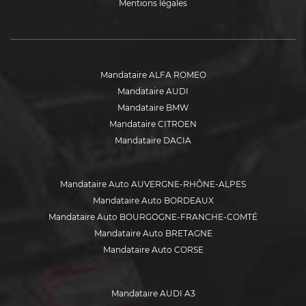
Mentions légales
Mandataire ALFA ROMEO
Mandataire AUDI
Mandataire BMW
Mandataire CITROEN
Mandataire DACIA
Mandataire DS
Mandataire FIAT
Mandataire Auto AUVERGNE-RHÔNE-ALPES
Mandataire FORD
Mandataire Auto BORDEAUX
Mandataire HYUNDAI
Mandataire Auto BOURGOGNE-FRANCHE-COMTÉ
Mandataire ISUZU
Mandataire Auto BRETAGNE
Mandataire JEEP
Mandataire Auto CORSE
Mandataire KIA
Mandataire Auto GRAND EST
Mandataire MERCEDES
Mandataire Auto HAUTE-SAVOIE
Mandataire MINI
Mandataire AUDI A3
Mandataire Auto HAUTS-DE-FRANCE
Mandataire MITSUBISHI