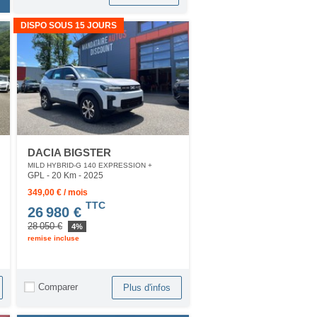
DISPO SOUS 15 JOURS
DACIA BIGSTER
MILD HYBRID-G 140 EXPRESSION +
GPL - 20 Km
- 2025
349,00 € / mois
TTC
26 980 €
28 050 €
4%
remise incluse
Comparer
Plus d'infos