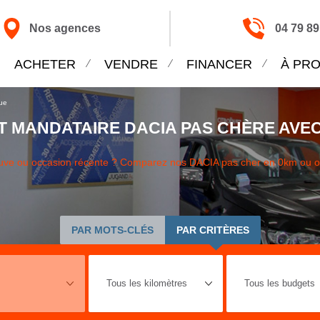
Nos agences
04 79 89
ACHETER
VENDRE
FINANCER
À PR
ue
T MANDATAIRE DACIA PAS CHÈRE AVEC
neuve ou occasion récente ? Comparez nos DACIA pas cher en 0km ou 
PAR MOTS-CLÉS
PAR CRITÈRES