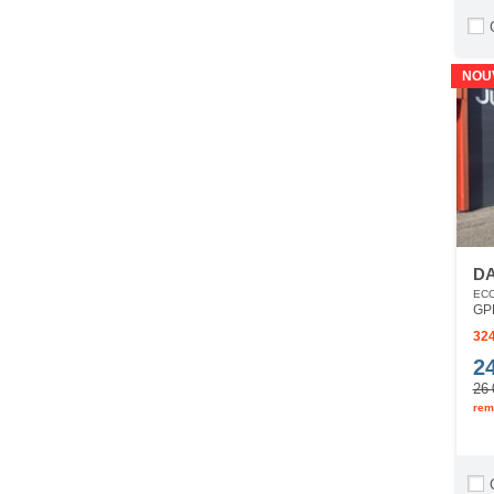
NOU
DA
ECO
GP
324
2
26 
rem