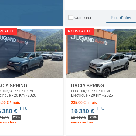
Comparer
Plus d'infos
VEAUTÉ
NOUVEAUTÉ
CIA SPRING
DACIA SPRING
CTRIQUE 65 EXTREME
ELECTRIQUE 65 EXTREME
ctrique - 20 Km
- 2026
Electrique - 20 Km
- 2026
,00 € / mois
235,00 € / mois
TTC
TTC
6 380 €
16 380 €
410 €
21 410 €
23%
23%
ise incluse
remise incluse