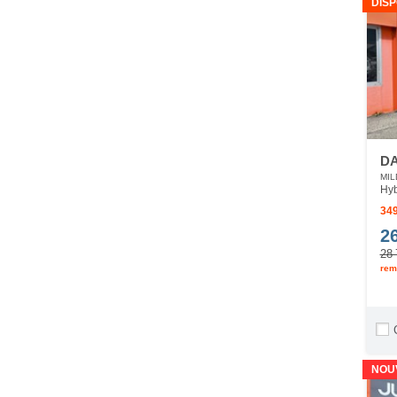
DISP
DA
MIL
Hyb
349
2
28 
rem
NOU