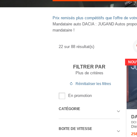
Prix remisés plus compétitifs que l'offre de v
Mandataire auto DACIA : JUGAND Autos propose 
mandataire !
22
sur
88
résultat(s)
NOU
FILTRER PAR
Plus de critères
Réinitialiser
les filtres
En promotion
CATÉGORIE
DA
DCI
Die
BOITE DE VITESSE
258