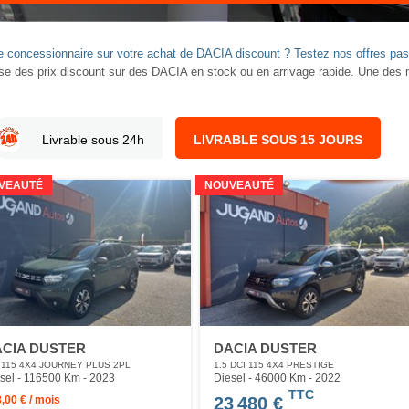
otre concessionnaire sur votre achat de DACIA discount ? Testez nos offres p
des prix discount sur des DACIA en stock ou en arrivage rapide. Une des m
Livrable sous 24h
LIVRABLE SOUS 15 JOURS
VEAUTÉ
NOUVEAUTÉ
CIA DUSTER
DACIA DUSTER
 115 4X4 JOURNEY PLUS 2PL
1.5 DCI 115 4X4 PRESTIGE
sel - 116500 Km
- 2023
Diesel - 46000 Km
- 2022
TTC
,00 € / mois
23 480 €