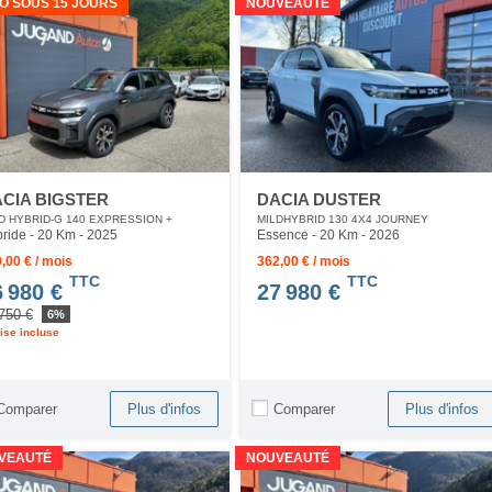
O SOUS 15 JOURS
NOUVEAUTÉ
CIA BIGSTER
DACIA DUSTER
D HYBRID-G 140 EXPRESSION +
MILDHYBRID 130 4X4 JOURNEY
ride - 20 Km
- 2025
Essence - 20 Km
- 2026
,00 € / mois
362,00 € / mois
TTC
TTC
6 980 €
27 980 €
750 €
6%
ise incluse
Comparer
Comparer
Plus d'infos
Plus d'infos
VEAUTÉ
NOUVEAUTÉ