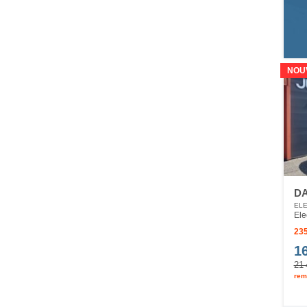
NOU
DA
ELE
Ele
235
1
21 
rem