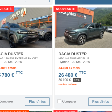
VEAUTÉ
NOUVEAUTÉ
CIA DUSTER
DACIA DUSTER
-G 120 BVA EXTREME PK CITY
HEV 140 JOURNEY PLUS
L - 20 Km
- 2026
Hybride - 20 Km
- 2025
,00 € / mois
343,00 € / mois
TTC
TTC
5 780 €
26 480 €
30 100 €
12%
remise incluse
Comparer
Comparer
Plus d'infos
Plus d'infos