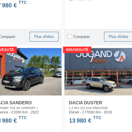
TTC
7 980 €
Comparer
Comparer
Plus d'infos
Plus d'infos
VEAUTÉ
NOUVEAUTÉ
ACIA SANDERO
DACIA DUSTER
PWAY TCE 90 CONFORT +
1.5 DCI 115 4X4 PRESTIGE
ence - 21000 Km
- 2022
Diesel - 177000 Km
- 2018
TTC
TTC
3 980 €
13 980 €