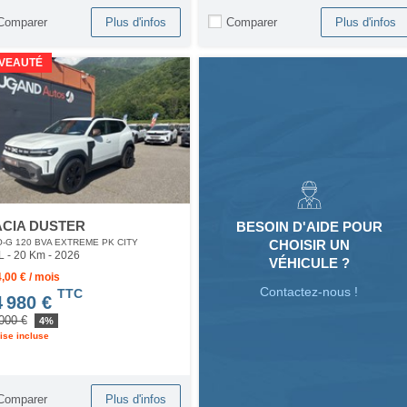
Comparer
Comparer
Plus d'infos
Plus d'infos
VEAUTÉ
CIA DUSTER
BESOIN D'AIDE POUR
CHOISIR UN
-G 120 BVA EXTREME PK CITY
L - 20 Km
- 2026
VÉHICULE ?
,00 € / mois
Contactez-nous !
TTC
4 980 €
000 €
4%
ise incluse
Comparer
Plus d'infos