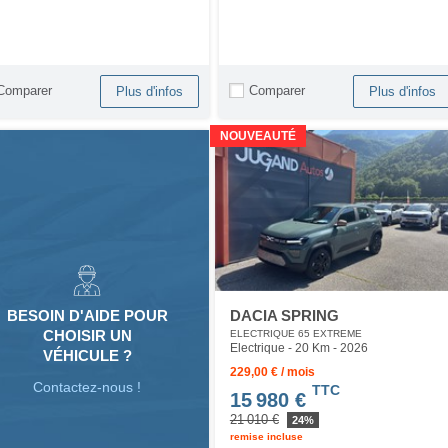
Comparer
Comparer
Plus d'infos
Plus d'infos
NOUVEAUTÉ
DACIA SPRING
BESOIN D'AIDE POUR
CHOISIR UN
ELECTRIQUE 65 EXTREME
Electrique - 20 Km
- 2026
VÉHICULE ?
229,00 € / mois
Contactez-nous !
TTC
15 980 €
21 010 €
24%
remise incluse