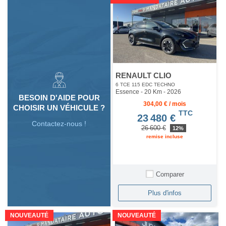
RENAULT CLIO
6 TCE 115 EDC TECHNO
Essence - 20 Km
- 2026
BESOIN D'AIDE POUR
304,00 € / mois
CHOISIR UN VÉHICULE ?
TTC
23 480 €
Contactez-nous !
26 600 €
12%
remise incluse
Comparer
Plus d'infos
NOUVEAUTÉ
NOUVEAUTÉ