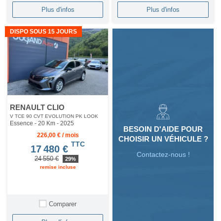
Plus d'infos
Plus d'infos
DISPO SOUS 15 JOURS
RENAULT CLIO
V TCE 90 CVT EVOLUTION PK LOOK
Essence - 20 Km
- 2025
BESOIN D'AIDE POUR
226,00 € / mois
CHOISIR UN VÉHICULE ?
TTC
17 480 €
Contactez-nous !
24 550 €
29%
remise incluse
Comparer