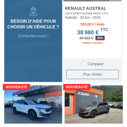
RENAULT AUSTRAL
200 ESPRIT ALPINE PACK CITY
Hybride - 20 Km
- 2026
BESOIN D'AIDE POUR
505,00 € / mois
CHOISIR UN VÉHICULE ?
TTC
38 980 €
Contactez-nous !
48 450 €
20%
remise incluse
Comparer
Plus d'infos
NOUVEAUTÉ
NOUVEAUTÉ