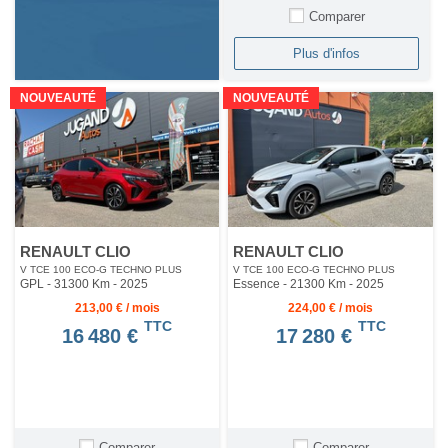
Comparer
Plus d'infos
NOUVEAUTÉ
NOUVEAUTÉ
RENAULT CLIO
RENAULT CLIO
V TCE 100 ECO-G TECHNO PLUS
V TCE 100 ECO-G TECHNO PLUS
GPL - 31300 Km
- 2025
Essence - 21300 Km
- 2025
213,00 € / mois
224,00 € / mois
TTC
TTC
16 480 €
17 280 €
Comparer
Comparer