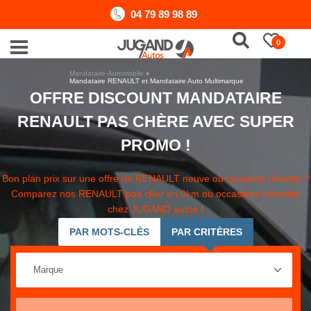
04 79 89 98 89
0
Mandataire-Automobile
Mandataire RENAULT et Mandataire Auto Multimarque
OFFRE DISCOUNT MANDATAIRE
RENAULT PAS CHÈRE AVEC SUPER
PROMO !
Bon plan prix sur une offre de RENAULT neuve ou occasion récente ?
Comparez nos RENAULT pas cher en 0km ou occasions récentes
chez JUGAND autos !
PAR MOTS-CLÉS
PAR CRITÈRES