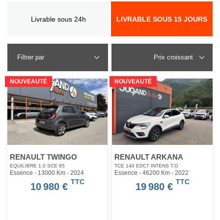
Livrable sous 24h
LIVRABLE SOUS 15 JOURS
Filtrer par
NOUVEAUTÉ
NOUVEAUTÉ
RENAULT TWINGO
RENAULT ARKANA
EQUILIBRE 1.0 SCE 65
TCE 140 EDC7 INTENS T.O
Essence - 13000 Km
- 2024
Essence - 46200 Km
- 2022
TTC
TTC
10 980 €
19 980 €