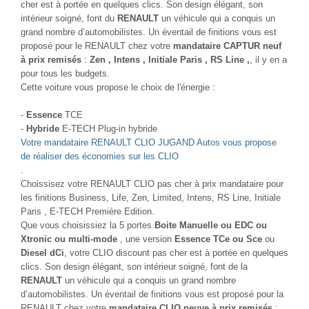
cher est à portée en quelques clics. Son design élégant, son
intérieur soigné, font du
RENAULT
un véhicule qui a conquis un
grand nombre d’automobilistes. Un éventail de finitions vous est
proposé pour le RENAULT chez votre
mandataire CAPTUR neuf
à prix remisés
:
Zen , Intens , Initiale Paris , RS Line ,
, il y en a
pour tous les budgets.
Cette voiture vous propose le choix de l'énergie :
-
Essence
TCE
-
Hybride
E-TECH Plug-in hybride
Votre mandataire RENAULT CLIO JUGAND Autos vous propose
de réaliser des économies sur les CLIO
.
Choissisez votre RENAULT CLIO pas cher à prix mandataire pour
les finitions Business, Life, Zen, Limited, Intens, RS Line, Initiale
Paris , E-TECH Première Edition.
Que vous choisissiez la 5 portes
Boite Manuelle ou EDC ou
Xtronic ou multi-mode
, une version
Essence TCe ou Sce
ou
Diesel dCi
, votre CLIO discount pas cher est à portée en quelques
clics. Son design élégant, son intérieur soigné, font de la
RENAULT
un véhicule qui a conquis un grand nombre
d’automobilistes. Un éventail de finitions vous est proposé pour la
RENAULT chez votre
mandataire CLIO neuve à prix remisés
: