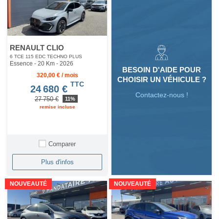
RENAULT CLIO
6 TCE 115 EDC TECHNO PLUS
Essence - 20 Km
- 2026
BESOIN D'AIDE POUR
320,00 € / mois
CHOISIR UN VÉHICULE ?
TTC
24 680 €
Contactez-nous !
27 750 €
11%
remise incluse
Comparer
Plus d'infos
NOUVEAUTÉ
NOUVEAUTÉ