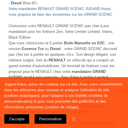
-
Diesel
Blue dCi
Votre mandataire RENAULT GRAND SCENIC JUGAND Autos
vous propose de faire des économies sur les GRAND SCENIC
.
Choissisez votre RENAULT GRAND SCENIC pas cher à prix
mandataire pour les finitions Zen, Série Limitée Limited, Intens,
Black Edition.
Que vous choisissiez la 5 portes
Boite Manuelle ou EDC
, une
version
Essence Tce
ou
Diesel
, votre GRAND SCENIC discount
pas cher est à portée en quelques clics. Son design élégant, son
intérieur soigné, font du
RENAULT
un véhicule qui a conquis un
grand nombre d’automobilistes. Un éventail de finitions vous est
proposé pour le RENAULT chez votre
mandataire GRAND
SCENIC neuf à prix remisés
:
Zen, Série Limitée Limited,
Intens, Black Edition
, il y en a pour tous les budgets.
Jugand Autos utilise des cookies sur ce site. Avec votre consentement,
Cette voiture vous propose le choix de l'énergie :
nous les utiliserons pour mesurer et analyser l'utilisation du site
(cookies analytiques), pour l'adapter à vos intérêts (cookies de
-
Essence
Tce
personnalisation) et pour vous présenter des publicités et des
Votre mandataire RENAULT KADJAR JUGAND Autos vous
informations pertinentes (cookies de ciblage).
propose de avoir un prix cassé sur les KADJAR
.
J'accepte
Personnaliser
Choissisez votre RENAULT KADJAR pas cher à prix mandataire