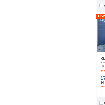
DISP
RE
V T
Ess
226
1
24 
rem