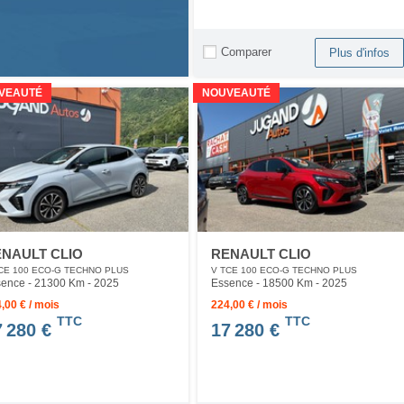
Comparer
Plus d'infos
VEAUTÉ
NOUVEAUTÉ
NAULT CLIO
RENAULT CLIO
CE 100 ECO-G TECHNO PLUS
V TCE 100 ECO-G TECHNO PLUS
ence - 21300 Km
- 2025
Essence - 18500 Km
- 2025
,00 € / mois
224,00 € / mois
TTC
TTC
7 280 €
17 280 €