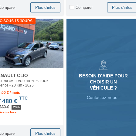
Comparer
Comparer
Plus d'infos
Plus d'infos
O SOUS 15 JOURS
NAULT CLIO
BESOIN D'AIDE POUR
CHOISIR UN
CE 90 CVT EVOLUTION PK LOOK
ence - 20 Km
- 2025
VÉHICULE ?
,00 € / mois
Contactez-nous !
TTC
7 480 €
550 €
29%
ise incluse
Comparer
Plus d'infos