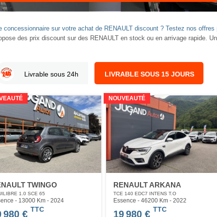
otre concessionnaire sur votre achat de RENAULT discount ? Testez nos offr
se des prix discount sur des RENAULT en stock ou en arrivage rapide. Un
Livrable sous 24h
LIVRABLE SOUS 15 JOURS
VEAUTÉ
NOUVEAUTÉ
ENAULT TWINGO
RENAULT ARKANA
ILIBRE 1.0 SCE 65
TCE 140 EDC7 INTENS T.O
ence - 13000 Km
- 2024
Essence - 46200 Km
- 2022
TTC
TTC
0 980 €
19 980 €