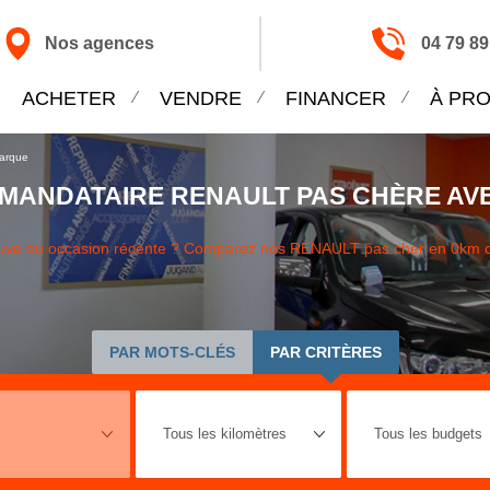
Nos agences
04 79 89
ACHETER
VENDRE
FINANCER
À PR
marque
MANDATAIRE RENAULT PAS CHÈRE AV
euve ou occasion récente ? Comparez nos RENAULT pas cher en 0km 
PAR MOTS-CLÉS
PAR CRITÈRES