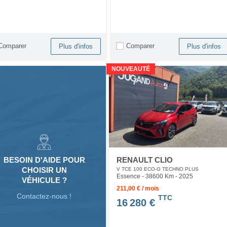
Comparer
Comparer
Plus d'infos
Plus d'infos
NOUVEAUTÉ
RENAULT CLIO
BESOIN D'AIDE POUR
CHOISIR UN
V TCE 100 ECO-G TECHNO PLUS
Essence - 38600 Km
- 2025
VÉHICULE ?
211,00 € / mois
Contactez-nous !
TTC
16 280 €