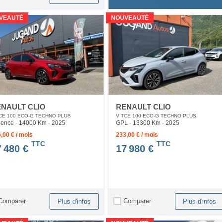
VEAUTÉ
NOUVEAUTÉ
NAULT CLIO
RENAULT CLIO
CE 100 ECO-G TECHNO PLUS
V TCE 100 ECO-G TECHNO PLUS
ence - 14000 Km
- 2025
GPL - 13300 Km
- 2025
,00 € / mois
233,00 € / mois
TTC
TTC
7 480 €
17 980 €
Comparer
Comparer
Plus d'infos
Plus d'infos