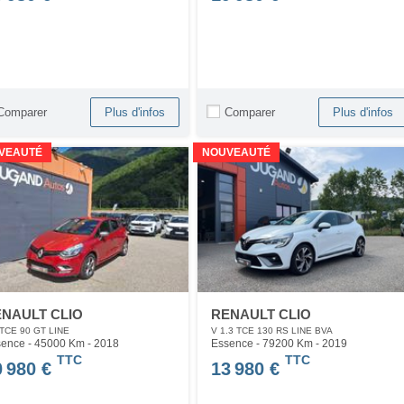
Comparer
Comparer
Plus d'infos
Plus d'infos
VEAUTÉ
NOUVEAUTÉ
NAULT CLIO
RENAULT CLIO
 TCE 90 GT LINE
V 1.3 TCE 130 RS LINE BVA
ence - 45000 Km
- 2018
Essence - 79200 Km
- 2019
TTC
TTC
0 980 €
13 980 €