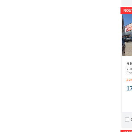
NOU
RE
V T
Ess
226
1