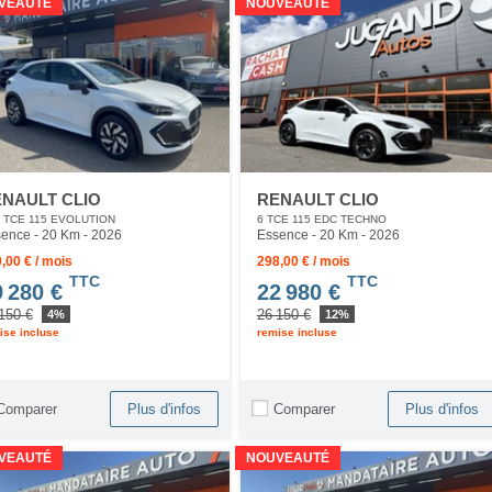
VEAUTÉ
NOUVEAUTÉ
NAULT CLIO
RENAULT CLIO
6 TCE 115 EVOLUTION
6 TCE 115 EDC TECHNO
ence - 20 Km
- 2026
Essence - 20 Km
- 2026
,00 € / mois
298,00 € / mois
TTC
TTC
9 280 €
22 980 €
150 €
26 150 €
4%
12%
ise incluse
remise incluse
Comparer
Comparer
Plus d'infos
Plus d'infos
VEAUTÉ
NOUVEAUTÉ