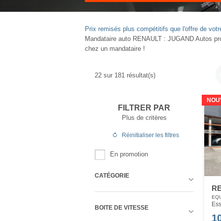
Prix remisés plus compétitifs que l'offre de v
Mandataire auto RENAULT : JUGAND Autos propo
chez un mandataire !
22
sur
181
résultat(s)
NOU
FILTRER PAR
Plus de critères
Réinitialiser
les filtres
En promotion
CATÉGORIE
R
EQU
Ess
BOITE DE VITESSE
1