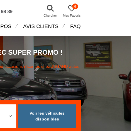
0
 98 89
Chercher
Mes Favoris
OPOS
AVIS CLIENTS
FAQ
EC SUPER PROMO !
ou occasions récentes chez JUGAND autos !
Voir les véhicules
disponibles