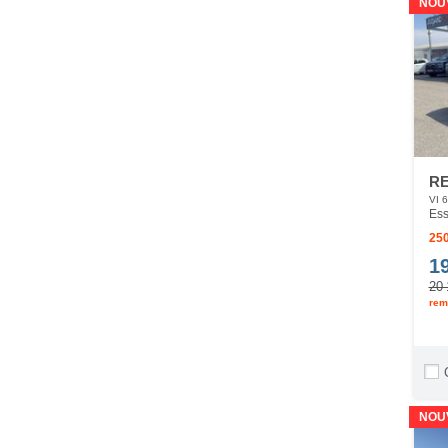
NOU
RE
VI 
Ess
250
1
20 
rem
NOU