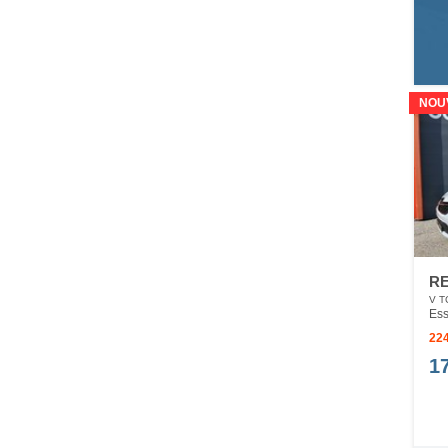
NOU
RE
V T
Ess
224
1