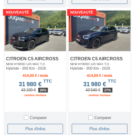
NOUVEAUTÉ
NOUVEAUTÉ
CITROEN C5 AIRCROSS
CITROEN C5 AIRCROSS
NEW HYBRID 145 MAX T.O
NEW HYBRID 145 MAX T.O
Hybride - 300 Km
- 2026
Hybride - 300 Km
- 2026
414,00 € / mois
414,00 € / mois
TTC
TTC
31 980 €
31 980 €
43 190 €
43 540 €
26%
27%
remise incluse
remise incluse
Comparer
Comparer
Plus d'infos
Plus d'infos