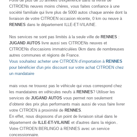
Forte de plus de 35 années d'expérience dans la vente de
CITROENs neuves moins chères, vous faites confiance à une
société familiale qui livre plus de 5000 autos chaque année dont la
livraison de votre CITROEN occasion récente, 0 km ou neuve à
RENNES
dans le département ILLE-ET-VILAINE.
Nos services ne sont pas limités à la seule ville de
RENNES
:
JUGAND AUTOS
livre aussi ses CITROENs neuves et
CITROENs d'occasions immatriculées 0km dans de nombreuses
autres communes et régions de France.
Vous souhaitez acheter une CITROEN d’importation à
RENNES
pour bénéficier d'un prix discount sur votre achat CITROEN chez
un mandataire
mais vous ne trouvez pas le véhicule qui vous correspond chez
les mandataires en véhicules neufs à
RENNES
? Utiliser les
services de
JUGAND AUTOS
vous permet non seulement
d’obtenir des prix plus performants mais aussi de vous faire livrer
votre CITROEN à proximité de
RENNES
.
En effet, nous disposons d’un point de livraison situé dans le
département de
ILLE-ET-VILAINE
et d'autres dans la région..
Votre CITROEN BERLINGO à RENNES avec un service
concessionnaire.