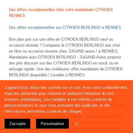
Des offres exceptionnelles chez votre mandataire CITROEN
RENNES
Des offres exceptionnelles sur CITROEN BERLINGO à RENNES
Bon plan prix sur une offre de CITROEN BERLINGO neuf ou
occasion récente ? Comparez le CITROEN BERLINGO pas cher
en 0km ou occasion récente chez JUGAND autos ! à RENNES.
Mandataire auto CITROEN BERLINGO : JUGAND Autos propose
des prix discount sur des CITROEN BERLINGO en stock ou en
arrivage rapide. Une des meilleures offre mandataire de CITROEN
BERLINGO disponible ! Livrable à RENNES
Des offres exceptionnelles sur CITROEN C1 à RENNES
Jugand Autos utilise des cookies sur ce site. Avec votre consentement,
.
nous les utiliserons pour mesurer et analyser l'utilisation du site
Bon plan prix sur une offre de CITROEN C1 neuve ou occasion
(cookies analytiques), pour l'adapter à vos intérêts (cookies de
récente ? Comparez la CITROEN C1 pas cher en 0km ou occasion
personnalisation) et pour vous présenter des publicités et des
récente chez JUGAND autos ! à RENNES.
informations pertinentes (cookies de ciblage).
La CITROËN C1 est épurée et minimaliste mais pleine de vivacité
! Parfaite pour vos déplacements en ville, conduisez dans une
J'accepte
Personnaliser
ambiance gaie. Elle passe partout, la ville est son terrain de jeu.