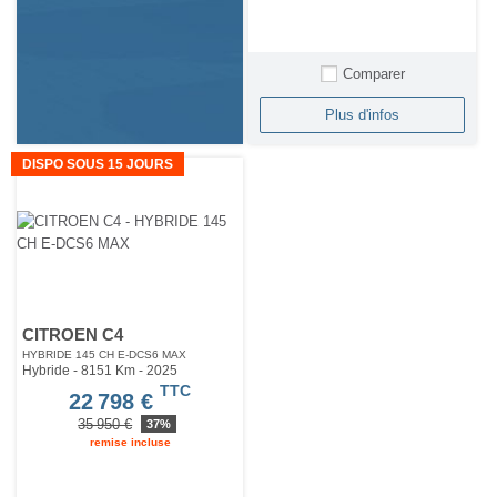
Comparer
Plus d'infos
DISPO SOUS 15 JOURS
CITROEN C4
HYBRIDE 145 CH E-DCS6 MAX
Hybride - 8151 Km
- 2025
TTC
22 798 €
35 950 €
37%
remise incluse