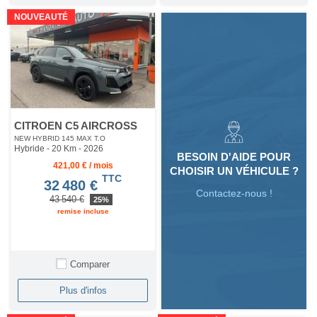
NOUVEAUTÉ
CITROEN C5 AIRCROSS
NEW HYBRID 145 MAX T.O
Hybride - 20 Km
- 2026
BESOIN D'AIDE POUR
421,00 € / mois
CHOISIR UN VÉHICULE ?
TTC
32 480 €
Contactez-nous !
43 540 €
25%
remise incluse
Comparer
Plus d'infos