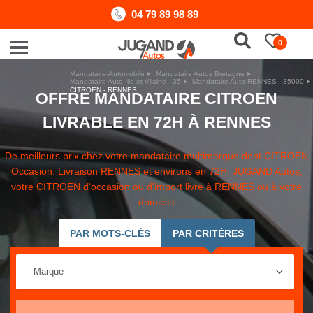
04 79 89 98 89
0
Mandataire-Automobile
Mandataire Autos Bretagne
Mandataire Auto Ille-et-Vilaine - 35
Mandataire Auto RENNES - 35000
CITROEN - RENNES
OFFRE MANDATAIRE CITROEN
LIVRABLE EN 72H À RENNES
De meilleurs prix chez votre mandataire multimarque dont CITROEN
Occasion. Livraison RENNES et environs en 72H. JUGAND Autos,
votre CITROEN d'occasion ou d'import livré à RENNES ou à votre
domicile
PAR MOTS-CLÉS
PAR CRITÈRES