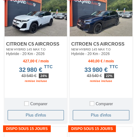
CITROEN C5 AIRCROSS
CITROEN C5 AIRCROSS
NEW HYBRID 145 MAX T.O
NEW HYBRID 145 MAX T.O
Hybride - 20 Km
- 2026
Hybride - 20 Km
- 2026
427,00 € / mois
440,00 € / mois
TTC
TTC
32 980 €
33 980 €
43 540 €
43 540 €
24%
22%
remise incluse
remise incluse
Comparer
Comparer
Plus d'infos
Plus d'infos
DISPO SOUS 15 JOURS
DISPO SOUS 15 JOURS