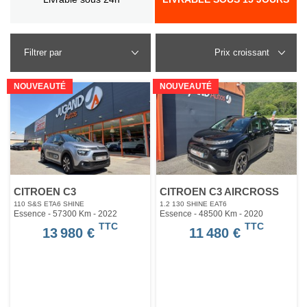
Filtrer par
NOUVEAUTÉ
NOUVEAUTÉ
CITROEN C3
CITROEN C3 AIRCROSS
110 S&S ETA6 SHINE
1.2 130 SHINE EAT6
Essence - 57300 Km
- 2022
Essence - 48500 Km
- 2020
TTC
TTC
13 980 €
11 480 €