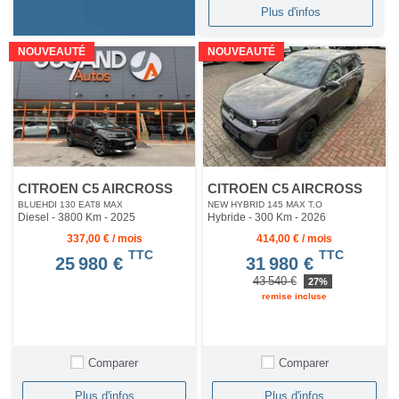
Plus d'infos
NOUVEAUTÉ
NOUVEAUTÉ
CITROEN C5 AIRCROSS
CITROEN C5 AIRCROSS
BLUEHDI 130 EAT8 MAX
NEW HYBRID 145 MAX T.O
Diesel - 3800 Km
- 2025
Hybride - 300 Km
- 2026
337,00 € / mois
414,00 € / mois
TTC
TTC
25 980 €
31 980 €
43 540 €
27%
remise incluse
Comparer
Comparer
Plus d'infos
Plus d'infos