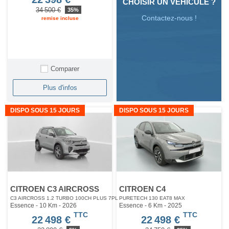
CHOISIR UN VÉHICULE ?
34 500 €
35%
Contactez-nous !
remise incluse
Comparer
Plus d'infos
DISPO SOUS 15 JOURS
DISPO SOUS 15 JOURS
CITROEN C3 AIRCROSS
CITROEN C4
C3 AIRCROSS 1.2 TURBO 100CH PLUS 7PL
PURETECH 130 EAT8 MAX
Essence - 10 Km
- 2026
Essence - 6 Km
- 2025
TTC
TTC
22 498 €
22 498 €