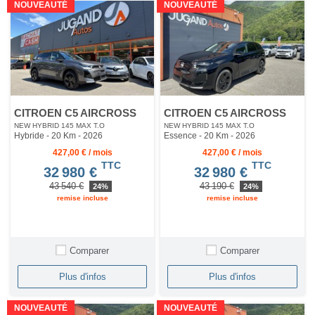
NOUVEAUTÉ
NOUVEAUTÉ
CITROEN C5 AIRCROSS
CITROEN C5 AIRCROSS
NEW HYBRID 145 MAX T.O
NEW HYBRID 145 MAX T.O
Hybride - 20 Km
- 2026
Essence - 20 Km
- 2026
427,00 € / mois
427,00 € / mois
TTC
TTC
32 980 €
32 980 €
43 540 €
43 190 €
24%
24%
remise incluse
remise incluse
Comparer
Comparer
Plus d'infos
Plus d'infos
NOUVEAUTÉ
NOUVEAUTÉ