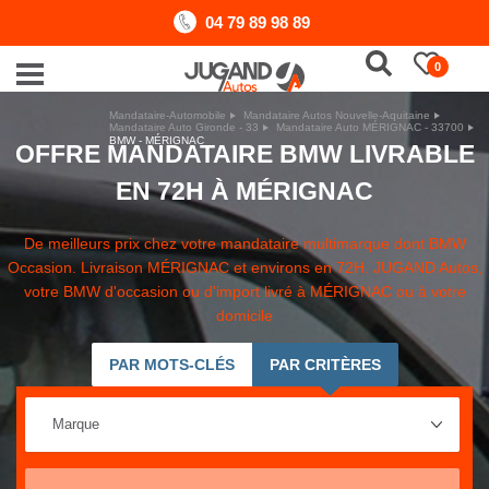
04 79 89 98 89
0
Mandataire-Automobile
Mandataire Autos Nouvelle-Aquitaine
Mandataire Auto Gironde - 33
Mandataire Auto MÉRIGNAC - 33700
BMW - MÉRIGNAC
OFFRE MANDATAIRE BMW LIVRABLE
EN 72H À MÉRIGNAC
De meilleurs prix chez votre mandataire multimarque dont BMW
Occasion. Livraison MÉRIGNAC et environs en 72H. JUGAND Autos,
votre BMW d'occasion ou d'import livré à MÉRIGNAC ou à votre
domicile
PAR MOTS-CLÉS
PAR CRITÈRES