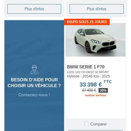
Plus d'infos
Plus d'infos
DISPO SOUS 15 JOURS
BMW SERIE 1 F70
120D 163 CH DKG7 M SPORT
Hybride - 20546 Km
- 2025
BESOIN D'AIDE POUR
TTC
33 398 €
CHOISIR UN VÉHICULE ?
47 400 €
30%
Contactez-nous !
remise incluse
Comparer