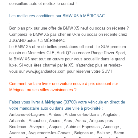
conseillers auto et mettez le contact !
Les meilleures conditions sur BMW X5 à MÉRIGNAC
.
Bon plan prix sur une offre de BMW X5 neuf ou occasion récente ?
Comparez le BMW X5 pas cher en 0km ou occasion récente chez
JUGAND autos ! à MÉRIGNAC.
Le BMW X5 offre de belles prestations off-road. Le SUV premium
cousin du Mercedes GLE, Audi Q7 ou encore Range Rover Sport,
le BMW X5 met tout en œuvre pour vous accueillir dans le grand
luxe. Si vous êtes charmé par le X5, n'attendez plus et rendez-
vous sur www.jugandautos.com pour réserver votre SUV !
Comment se faire livrer une voiture neuve à prix discount sur
Mérignac ou ses villes avoisinantes ?
Faites vous livrer à
Mérignac
(33700) votre véhicule en direct de
votre mandataire auto ou dans une ville à proximité :
Ambarès-et-Lagrave
, Ambès ,
Andernos-les-Bains
, Anglade ,
Arbanats ,
Arcachon
, Arcins ,
Arès
, Arsac ,
Artigues-près-
Bordeaux
, Arveyres , Asques , Aubie-et-Espessas ,
Audenge
,
Avensan , Ayguemorte-les-Graves , Baigneaux , Balizac , Baron ,