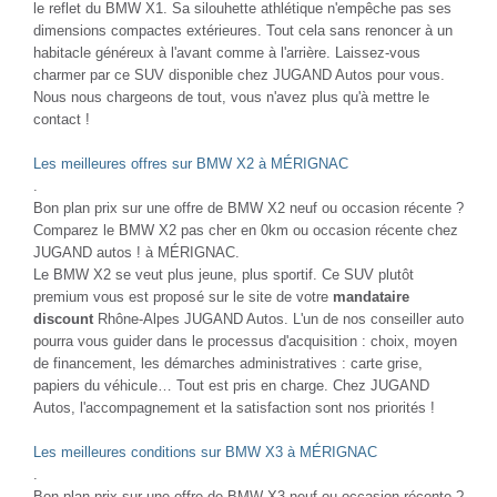
le reflet du BMW X1. Sa silouhette athlétique n'empêche pas ses
dimensions compactes extérieures. Tout cela sans renoncer à un
habitacle généreux à l'avant comme à l'arrière. Laissez-vous
charmer par ce SUV disponible chez JUGAND Autos pour vous.
Nous nous chargeons de tout, vous n'avez plus qu'à mettre le
contact !
Les meilleures offres sur BMW X2 à MÉRIGNAC
.
Bon plan prix sur une offre de BMW X2 neuf ou occasion récente ?
Comparez le BMW X2 pas cher en 0km ou occasion récente chez
JUGAND autos ! à MÉRIGNAC.
Le BMW X2 se veut plus jeune, plus sportif. Ce SUV plutôt
premium vous est proposé sur le site de votre
mandataire
discount
Rhône-Alpes JUGAND Autos. L'un de nos conseiller auto
pourra vous guider dans le processus d'acquisition : choix, moyen
de financement, les démarches administratives : carte grise,
papiers du véhicule… Tout est pris en charge. Chez JUGAND
Autos, l'accompagnement et la satisfaction sont nos priorités !
Les meilleures conditions sur BMW X3 à MÉRIGNAC
.
Bon plan prix sur une offre de BMW X3 neuf ou occasion récente ?