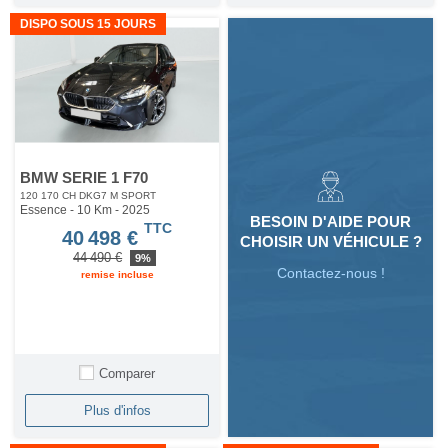
DISPO SOUS 15 JOURS
BMW SERIE 1 F70
120 170 CH DKG7 M SPORT
Essence - 10 Km
- 2025
BESOIN D'AIDE POUR
TTC
40 498 €
CHOISIR UN VÉHICULE ?
44 490 €
9%
Contactez-nous !
remise incluse
Comparer
Plus d'infos