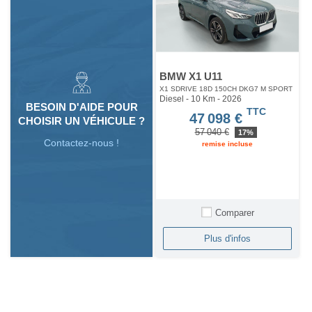
BMW X1 U11
X1 SDRIVE 18D 150CH DKG7 M SPORT
Diesel - 10 Km
- 2026
BESOIN D'AIDE POUR
TTC
47 098 €
CHOISIR UN VÉHICULE ?
57 040 €
17%
Contactez-nous !
remise incluse
Comparer
Plus d'infos