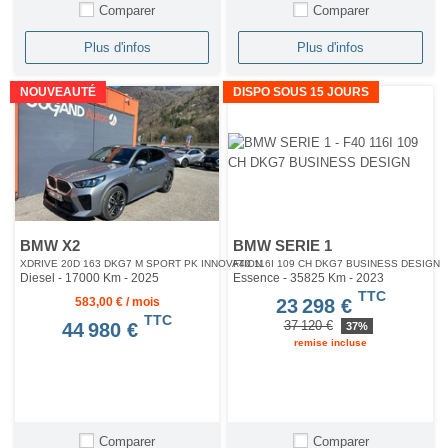
Comparer
Comparer
Plus d'infos
Plus d'infos
NOUVEAUTÉ
DISPO SOUS 15 JOURS
BMW X2
BMW SERIE 1
XDRIVE 20D 163 DKG7 M SPORT PK INNOVATION
F40 116I 109 CH DKG7 BUSINESS DESIGN
Diesel - 17000 Km
- 2025
Essence - 35825 Km
- 2023
TTC
583,00 € / mois
23 298 €
TTC
37 120 €
44 980 €
37%
remise incluse
Comparer
Comparer