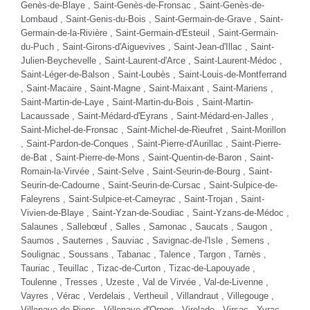
Genès-de-Blaye , Saint-Genès-de-Fronsac , Saint-Genès-de-
Lombaud , Saint-Genis-du-Bois , Saint-Germain-de-Grave , Saint-
Germain-de-la-Rivière , Saint-Germain-d'Esteuil , Saint-Germain-
du-Puch , Saint-Girons-d'Aiguevives ,
Saint-Jean-d'Illac
, Saint-
Julien-Beychevelle , Saint-Laurent-d'Arce ,
Saint-Laurent-Médoc
,
Saint-Léger-de-Balson ,
Saint-Loubès
, Saint-Louis-de-Montferrand
, Saint-Macaire , Saint-Magne , Saint-Maixant , Saint-Mariens ,
Saint-Martin-de-Laye , Saint-Martin-du-Bois , Saint-Martin-
Lacaussade , Saint-Médard-d'Eyrans ,
Saint-Médard-en-Jalles
,
Saint-Michel-de-Fronsac , Saint-Michel-de-Rieufret , Saint-Morillon
, Saint-Pardon-de-Conques , Saint-Pierre-d'Aurillac , Saint-Pierre-
de-Bat , Saint-Pierre-de-Mons , Saint-Quentin-de-Baron , Saint-
Romain-la-Virvée , Saint-Selve , Saint-Seurin-de-Bourg , Saint-
Seurin-de-Cadourne , Saint-Seurin-de-Cursac , Saint-Sulpice-de-
Faleyrens ,
Saint-Sulpice-et-Cameyrac
, Saint-Trojan , Saint-
Vivien-de-Blaye , Saint-Yzan-de-Soudiac , Saint-Yzans-de-Médoc ,
Salaunes , Sallebœuf ,
Salles
, Samonac , Saucats , Saugon ,
Saumos , Sauternes , Sauviac , Savignac-de-l'Isle , Semens ,
Soulignac , Soussans , Tabanac ,
Talence
, Targon , Tarnès ,
Tauriac , Teuillac , Tizac-de-Curton , Tizac-de-Lapouyade ,
Toulenne ,
Tresses
, Uzeste , Val de Virvée , Val-de-Livenne ,
Vayres
, Vérac , Verdelais , Vertheuil , Villandraut , Villegouge ,
Villenave-de-Rions ,
Villenave-d'Ornon
, Virelade , Virsac , Yvrac ,