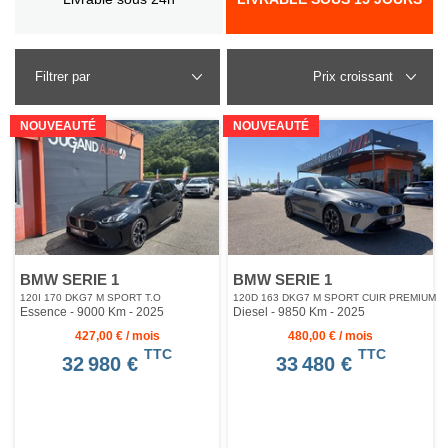
Filtrer par
NOUVEAUTÉ
NOUVEAUTÉ
BMW SERIE 1
BMW SERIE 1
120I 170 DKG7 M SPORT T.O
120D 163 DKG7 M SPORT CUIR PREMIUM
Essence - 9000 Km
- 2025
Diesel - 9850 Km
- 2025
427,00 € / mois
480,00 € / mois
TTC
TTC
32 980 €
33 480 €