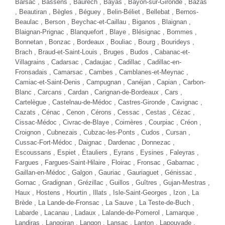
Barsac ,
Bassens
, Baurech , Bayas , Bayon-sur-Gironde ,
Bazas
, Beautiran ,
Bègles
, Béguey ,
Belin-Béliet
, Bellebat , Bernos-
Beaulac , Berson , Beychac-et-Caillau ,
Biganos
, Blaignan ,
Blaignan-Prignac ,
Blanquefort
,
Blaye
, Blésignac , Bommes ,
Bonnetan , Bonzac , Bordeaux , Bouliac , Bourg , Bourideys ,
Brach , Braud-et-Saint-Louis ,
Bruges
, Budos , Cabanac-et-
Villagrains , Cadarsac ,
Cadaujac
, Cadillac , Cadillac-en-
Fronsadais , Camarsac , Cambes , Camblanes-et-Meynac ,
Camiac-et-Saint-Denis , Campugnan ,
Canéjan
, Capian ,
Carbon-
Blanc
, Carcans , Cardan ,
Carignan-de-Bordeaux
, Cars ,
Cartelègue ,
Castelnau-de-Médoc
, Castres-Gironde , Cavignac ,
Cazats , Cénac ,
Cenon
, Cérons , Cessac ,
Cestas
, Cézac ,
Cissac-Médoc , Civrac-de-Blaye , Coimères , Courpiac ,
Créon
,
Croignon , Cubnezais , Cubzac-les-Ponts , Cudos , Cursan ,
Cussac-Fort-Médoc , Daignac , Dardenac , Donnezac ,
Escoussans , Espiet , Étauliers , Eyrans ,
Eysines
, Faleyras ,
Fargues , Fargues-Saint-Hilaire ,
Floirac
, Fronsac , Gabarnac ,
Gaillan-en-Médoc , Galgon , Gauriac , Gauriaguet , Génissac ,
Gornac ,
Gradignan
, Grézillac , Guillos , Guîtres ,
Gujan-Mestras
,
Haux , Hostens , Hourtin , Illats , Isle-Saint-Georges ,
Izon
,
La
Brède
, La Lande-de-Fronsac , La Sauve ,
La Teste-de-Buch
,
Labarde ,
Lacanau
, Ladaux , Lalande-de-Pomerol , Lamarque ,
Landiras , Langoiran ,
Langon
, Lansac ,
Lanton
, Lapouyade ,