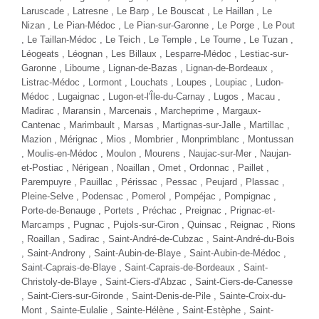
Laruscade , Latresne ,
Le Barp
,
Le Bouscat
,
Le Haillan
, Le
Nizan ,
Le Pian-Médoc
, Le Pian-sur-Garonne , Le Porge , Le Pout
,
Le Taillan-Médoc
,
Le Teich
, Le Temple , Le Tourne , Le Tuzan ,
Léogeats ,
Léognan
, Les Billaux ,
Lesparre-Médoc
, Lestiac-sur-
Garonne ,
Libourne
, Lignan-de-Bazas , Lignan-de-Bordeaux ,
Listrac-Médoc ,
Lormont
, Louchats , Loupes , Loupiac ,
Ludon-
Médoc
, Lugaignac , Lugon-et-l'Île-du-Carnay , Lugos ,
Macau
,
Madirac , Maransin , Marcenais ,
Marcheprime
, Margaux-
Cantenac , Marimbault , Marsas ,
Martignas-sur-Jalle
, Martillac ,
Mazion ,
Mérignac
,
Mios
, Mombrier , Monprimblanc , Montussan
, Moulis-en-Médoc , Moulon , Mourens , Naujac-sur-Mer , Naujan-
et-Postiac , Nérigean , Noaillan , Omet , Ordonnac , Paillet ,
Parempuyre
,
Pauillac
, Périssac ,
Pessac
, Peujard , Plassac ,
Pleine-Selve , Podensac , Pomerol , Pompéjac , Pompignac ,
Porte-de-Benauge , Portets , Préchac , Preignac , Prignac-et-
Marcamps , Pugnac , Pujols-sur-Ciron , Quinsac , Reignac , Rions
, Roaillan ,
Sadirac
,
Saint-André-de-Cubzac
, Saint-André-du-Bois
, Saint-Androny , Saint-Aubin-de-Blaye ,
Saint-Aubin-de-Médoc
,
Saint-Caprais-de-Blaye , Saint-Caprais-de-Bordeaux , Saint-
Christoly-de-Blaye , Saint-Ciers-d'Abzac , Saint-Ciers-de-Canesse
, Saint-Ciers-sur-Gironde ,
Saint-Denis-de-Pile
, Sainte-Croix-du-
Mont ,
Sainte-Eulalie
, Sainte-Hélène , Saint-Estèphe , Saint-