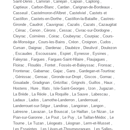
Saint-Denis , Camiran ,
Canéjan
, Capian , Caplong ,
Captieux ,
Carbon-Blanc
, Cardan ,
Carignan-de-Bordeaux
,
Casseuil , Castelmoron-d'Albret , Castelviel , Castets et
Castillon , Castets-en-Dorthe , Castillon-la-Bataille , Castres-
Gironde , Caudrot , Cauvignac , Cazalis , Cazats , Cazaugitat
, Cénac ,
Cenon
, Cérons , Cessac , Civrac-sur-Dordogne ,
Cleyrac , Coimères , Coirac , Coubeyrac , Courpiac , Cours-
de-Monségur , Cours-les-Bains ,
Créon
, Croignon , Cudos ,
Cursan , Daignac , Dardenac , Daubèze , Dieulivol , Doulezon
, Escaudes , Escoussans , Espiet , Eynesse ,
Eysines
,
Faleyras , Fargues , Fargues-Saint-Hilaire , Flaujagues ,
Floirac
, Floudès , Fontet , Fossès-et-Baleyssac , Fronsac ,
Frontenac , Gabarnac , Gajac , Gans , Gardegan-et-Tourtirac
, Génissac , Gensac , Gironde-sur-Dropt , Giscos , Gornac ,
Goualade ,
Gradignan
, Grézillac , Grignols , Guillos , Haux ,
Hostens , Hure , Illats , Isle-Saint-Georges ,
Izon
, Jugazan ,
La Brède
,
La Réole
, La Roquille , La Sauve , Labescau ,
Ladaux , Lados , Lamothe-Landerron , Landerrouat ,
Landerrouet-sur-Ségur , Landiras , Langoiran ,
Langon
,
Latresne , Lavazan ,
Le Bouscat
,
Le Haillan
, Le Nizan , Le
Pian-sur-Garonne , Le Pout , Le Puy ,
Le Taillan-Médoc
, Le
Tourne , Le Tuzan , Léogeats ,
Léognan
, Lerm-et-Musset ,
Les Esseintes , Les Lèves-et-Thoumeyragues , Les Salles-