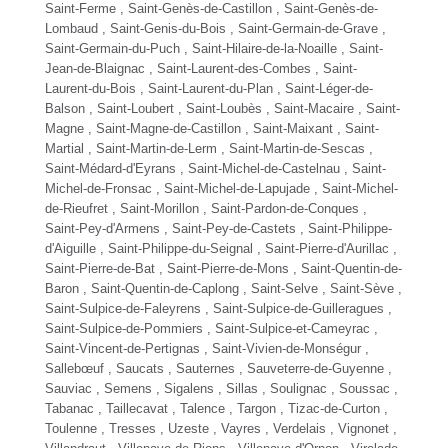
Saint-Ferme , Saint-Genès-de-Castillon , Saint-Genès-de-
Lombaud , Saint-Genis-du-Bois , Saint-Germain-de-Grave ,
Saint-Germain-du-Puch , Saint-Hilaire-de-la-Noaille , Saint-
Jean-de-Blaignac , Saint-Laurent-des-Combes , Saint-
Laurent-du-Bois , Saint-Laurent-du-Plan , Saint-Léger-de-
Balson , Saint-Loubert ,
Saint-Loubès
, Saint-Macaire , Saint-
Magne , Saint-Magne-de-Castillon , Saint-Maixant , Saint-
Martial , Saint-Martin-de-Lerm , Saint-Martin-de-Sescas ,
Saint-Médard-d'Eyrans , Saint-Michel-de-Castelnau , Saint-
Michel-de-Fronsac , Saint-Michel-de-Lapujade , Saint-Michel-
de-Rieufret , Saint-Morillon , Saint-Pardon-de-Conques ,
Saint-Pey-d'Armens , Saint-Pey-de-Castets , Saint-Philippe-
d'Aiguille , Saint-Philippe-du-Seignal , Saint-Pierre-d'Aurillac ,
Saint-Pierre-de-Bat , Saint-Pierre-de-Mons , Saint-Quentin-de-
Baron , Saint-Quentin-de-Caplong , Saint-Selve , Saint-Sève ,
Saint-Sulpice-de-Faleyrens , Saint-Sulpice-de-Guilleragues ,
Saint-Sulpice-de-Pommiers ,
Saint-Sulpice-et-Cameyrac
,
Saint-Vincent-de-Pertignas , Saint-Vivien-de-Monségur ,
Sallebœuf , Saucats , Sauternes , Sauveterre-de-Guyenne ,
Sauviac , Semens , Sigalens , Sillas , Soulignac , Soussac ,
Tabanac , Taillecavat ,
Talence
, Targon , Tizac-de-Curton ,
Toulenne ,
Tresses
, Uzeste ,
Vayres
, Verdelais , Vignonet ,