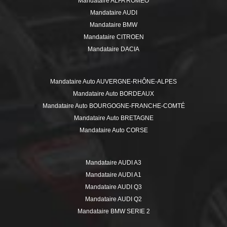
Mandataire ALFA ROMEO
Mandataire AUDI
Mandataire BMW
Mandataire CITROEN
Mandataire DACIA
Mandataire DS
Mandataire FIAT
Mandataire Auto AUVERGNE-RHÔNE-ALPES
Mandataire FORD
Mandataire Auto BORDEAUX
Mandataire HYUNDAI
Mandataire Auto BOURGOGNE-FRANCHE-COMTÉ
Mandataire ISUZU
Mandataire Auto BRETAGNE
Mandataire JEEP
Mandataire Auto CORSE
Mandataire KIA
Mandataire Auto GRAND EST
Mandataire MERCEDES
Mandataire Auto HAUTE-SAVOIE
Mandataire MINI
Mandataire AUDI A3
Mandataire Auto HAUTS-DE-FRANCE
Mandataire MITSUBISHI
Mandataire AUDI A1
Mandataire Auto ÎLE-DE-FRANCE
Mandataire NISSAN
Mandataire AUDI Q3
Mandataire Auto ISÈRE
Mandataire OPEL
Mandataire AUDI Q2
Mandataire Auto LILLE
Mandataire PEUGEOT
Mandataire BMW SERIE 2
Mandataire Auto LOIRE
Mandataire RENAULT
Mandataire BMW SERIE 3