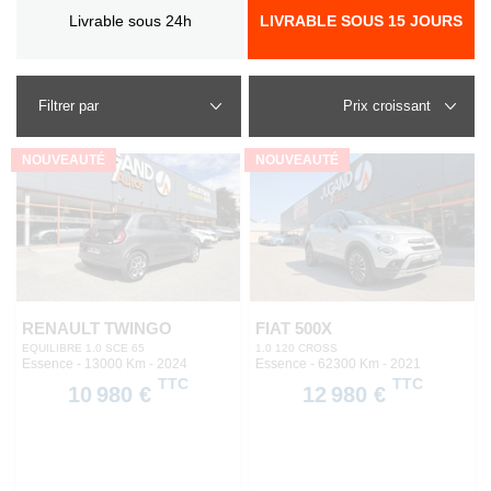
Livrable sous 24h
LIVRABLE SOUS 15 JOURS
Filtrer par
NOUVEAUTÉ
NOUVEAUTÉ
RENAULT TWINGO
FIAT 500X
EQUILIBRE 1.0 SCE 65
1.0 120 CROSS
Essence - 13000 Km
- 2024
Essence - 62300 Km
- 2021
TTC
TTC
10 980 €
12 980 €