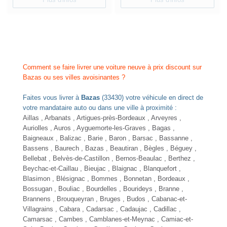
Comment se faire livrer une voiture neuve à prix discount sur
Bazas ou ses villes avoisinantes ?
Faites vous livrer à
Bazas
(33430) votre véhicule en direct de
votre mandataire auto ou dans une ville à proximité :
Aillas , Arbanats ,
Artigues-près-Bordeaux
, Arveyres ,
Auriolles , Auros , Ayguemorte-les-Graves , Bagas ,
Baigneaux , Balizac , Barie , Baron , Barsac , Bassanne ,
Bassens
, Baurech ,
Bazas
, Beautiran ,
Bègles
, Béguey ,
Bellebat , Belvès-de-Castillon , Bernos-Beaulac , Berthez ,
Beychac-et-Caillau , Bieujac , Blaignac ,
Blanquefort
,
Blasimon , Blésignac , Bommes , Bonnetan , Bordeaux ,
Bossugan , Bouliac , Bourdelles , Bourideys , Branne ,
Brannens , Brouqueyran ,
Bruges
, Budos , Cabanac-et-
Villagrains , Cabara , Cadarsac ,
Cadaujac
, Cadillac ,
Camarsac , Cambes , Camblanes-et-Meynac , Camiac-et-