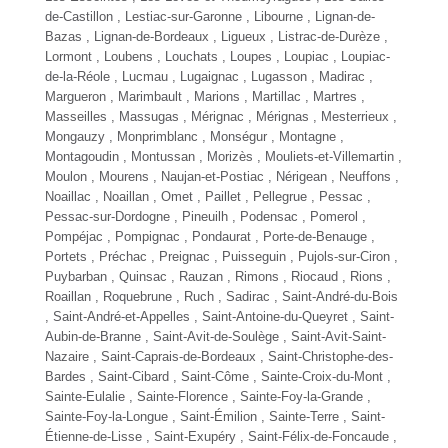
de-Castillon , Lestiac-sur-Garonne ,
Libourne
, Lignan-de-
Bazas , Lignan-de-Bordeaux , Ligueux , Listrac-de-Durèze ,
Lormont
, Loubens , Louchats , Loupes , Loupiac , Loupiac-
de-la-Réole , Lucmau , Lugaignac , Lugasson , Madirac ,
Margueron , Marimbault , Marions , Martillac , Martres ,
Masseilles , Massugas ,
Mérignac
, Mérignas , Mesterrieux ,
Mongauzy , Monprimblanc , Monségur , Montagne ,
Montagoudin , Montussan , Morizès , Mouliets-et-Villemartin ,
Moulon , Mourens , Naujan-et-Postiac , Nérigean , Neuffons ,
Noaillac , Noaillan , Omet , Paillet , Pellegrue ,
Pessac
,
Pessac-sur-Dordogne ,
Pineuilh
, Podensac , Pomerol ,
Pompéjac , Pompignac , Pondaurat , Porte-de-Benauge ,
Portets , Préchac , Preignac , Puisseguin , Pujols-sur-Ciron ,
Puybarban , Quinsac , Rauzan , Rimons , Riocaud , Rions ,
Roaillan , Roquebrune , Ruch ,
Sadirac
, Saint-André-du-Bois
, Saint-André-et-Appelles , Saint-Antoine-du-Queyret , Saint-
Aubin-de-Branne , Saint-Avit-de-Soulège , Saint-Avit-Saint-
Nazaire , Saint-Caprais-de-Bordeaux , Saint-Christophe-des-
Bardes , Saint-Cibard , Saint-Côme , Sainte-Croix-du-Mont ,
Sainte-Eulalie
, Sainte-Florence , Sainte-Foy-la-Grande ,
Sainte-Foy-la-Longue , Saint-Émilion , Sainte-Terre , Saint-
Étienne-de-Lisse , Saint-Exupéry , Saint-Félix-de-Foncaude ,