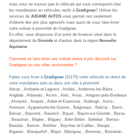
mais vous ne trouvez pas le véhicule qui vous correspond chez
les mandataires en véhicules neufs à
Gradignan
? Utiliser les
services de
JUGAND AUTOS
vous permet non seulement
d’obtenir des prix plus agressifs mais aussi de vous faire livrer
votre voiture à proximité de Gradignan.
En effet, nous disposons d’un point de livraison situé dans le
département de
Gironde
et d'autres dans la région
Nouvelle-
Aquitaine
.
Comment se faire livrer une voiture neuve à prix discount sur
Gradignan ou ses villes avoisinantes ?
Faites vous livrer à
Gradignan
(33170) votre véhicule en direct de
votre mandataire auto ou dans une ville à proximité :
Abzac ,
Ambarès-et-Lagrave
, Ambès ,
Andernos-les-Bains
,
Anglade , Arbanats , Arcins ,
Arès
, Arsac ,
Artigues-près-Bordeaux
, Arveyres , Asques , Aubie-et-Espessas ,
Audenge
, Auros ,
Avensan , Ayguemorte-les-Graves , Baigneaux , Balizac , Baron ,
Barsac ,
Bassens
, Baurech , Bayas , Bayon-sur-Gironde ,
Bazas
, Beautiran ,
Bègles
, Béguey ,
Belin-Béliet
, Bellebat , Bernos-
Beaulac , Berson , Berthez , Beychac-et-Caillau , Bieujac ,
Biganos
,
Blanquefort
,
Blaye
, Blésignac , Bommes , Bonnetan ,