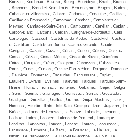
Bonzac , Bordeaux , Bouliac , Bourg , Bourideys , Brach , Branne
, Brannens , Braud-et-Saint-Louis , Brouqueyran ,
Bruges
, Budos ,
Cabanac-et-Villagrains , Cabara , Cadarsac ,
Cadaujac
, Cadillac ,
Cadillac-en-Fronsadais , Camarsac , Cambes , Camblanes-et-
Meynac , Camiac-et-Saint-Denis , Campugnan ,
Canéjan
, Capian ,
Carbon-Blanc
, Carcans , Cardan ,
Carignan-de-Bordeaux
, Cars ,
Cartelègue , Casseuil ,
Castelnau-de-Médoc
, Castelviel , Castets
et Castillon , Castets-en-Dorthe , Castres-Gironde , Caudrot ,
Cavignac , Cazalis , Cazats , Cénac ,
Cenon
, Cérons , Cessac ,
Cestas
, Cézac , Cissac-Médoc , Civrac-de-Blaye , Coimères ,
Coirac , Courpiac ,
Créon
, Croignon , Cubnezais , Cubzac-les-
Ponts , Cudos , Cursan , Cussac-Fort-Médoc , Daignac , Dardenac
, Daubèze , Donnezac , Escaudes , Escoussans , Espiet ,
Étauliers , Eyrans ,
Eysines
, Faleyras , Fargues , Fargues-Saint-
Hilaire ,
Floirac
, Fronsac , Frontenac , Gabarnac , Gajac , Galgon
, Gans , Gauriac , Gauriaguet , Génissac , Gornac , Goualade ,
Gradignan
, Grézillac , Guillos , Guîtres ,
Gujan-Mestras
, Haux ,
Hostens , Hourtin , Illats , Isle-Saint-Georges ,
Izon
, Jugazan ,
La
Brède
, La Lande-de-Fronsac , La Sauve , Labarde ,
Lacanau
,
Ladaux , Lados , Lagorce , Lalande-de-Pomerol , Lamarque ,
Landiras , Langoiran ,
Langon
, Lansac ,
Lanton
, Lapouyade ,
Laruscade , Latresne ,
Le Barp
,
Le Bouscat
,
Le Haillan
, Le
Nizan ,
Le Pian-Médoc
, Le Pian-sur-Garonne , Le Pout ,
Le