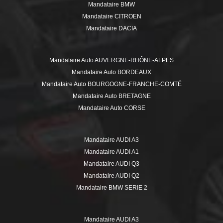
Mandataire BMW
Mandataire CITROEN
Mandataire DACIA
Mandataire DS
Mandataire FIAT
Mandataire Auto AUVERGNE-RHÔNE-ALPES
Mandataire FORD
Mandataire Auto BORDEAUX
Mandataire HYUNDAI
Mandataire Auto BOURGOGNE-FRANCHE-COMTÉ
Mandataire ISUZU
Mandataire Auto BRETAGNE
Mandataire JEEP
Mandataire Auto CORSE
Mandataire KIA
Mandataire Auto GRAND EST
Mandataire MERCEDES
Mandataire Auto HAUTE-SAVOIE
Mandataire MINI
Mandataire AUDI A3
Mandataire Auto HAUTS-DE-FRANCE
Mandataire MITSUBISHI
Mandataire AUDI A1
Mandataire Auto ÎLE-DE-FRANCE
Mandataire NISSAN
Mandataire AUDI Q3
Mandataire Auto ISÈRE
Mandataire OPEL
Mandataire AUDI Q2
Mandataire Auto LILLE
Mandataire PEUGEOT
Mandataire BMW SERIE 2
Mandataire Auto LOIRE
Mandataire RENAULT
Mandataire BMW SERIE 3
Mandataire Auto MARSEILLE
Mandataire SEAT
Mandataire BMW X1
Mandataire Auto MONTPELLIER
Mandataire AUDI A3
Mandataire SKODA