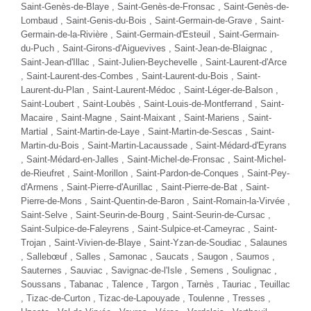
Saint-Genès-de-Blaye , Saint-Genès-de-Fronsac , Saint-Genès-de-
Lombaud , Saint-Genis-du-Bois , Saint-Germain-de-Grave , Saint-
Germain-de-la-Rivière , Saint-Germain-d'Esteuil , Saint-Germain-
du-Puch , Saint-Girons-d'Aiguevives , Saint-Jean-de-Blaignac ,
Saint-Jean-d'Illac
, Saint-Julien-Beychevelle , Saint-Laurent-d'Arce
, Saint-Laurent-des-Combes , Saint-Laurent-du-Bois , Saint-
Laurent-du-Plan ,
Saint-Laurent-Médoc
, Saint-Léger-de-Balson ,
Saint-Loubert ,
Saint-Loubès
, Saint-Louis-de-Montferrand , Saint-
Macaire , Saint-Magne , Saint-Maixant , Saint-Mariens , Saint-
Martial , Saint-Martin-de-Laye , Saint-Martin-de-Sescas , Saint-
Martin-du-Bois , Saint-Martin-Lacaussade , Saint-Médard-d'Eyrans
,
Saint-Médard-en-Jalles
, Saint-Michel-de-Fronsac , Saint-Michel-
de-Rieufret , Saint-Morillon , Saint-Pardon-de-Conques , Saint-Pey-
d'Armens , Saint-Pierre-d'Aurillac , Saint-Pierre-de-Bat , Saint-
Pierre-de-Mons , Saint-Quentin-de-Baron , Saint-Romain-la-Virvée ,
Saint-Selve , Saint-Seurin-de-Bourg , Saint-Seurin-de-Cursac ,
Saint-Sulpice-de-Faleyrens ,
Saint-Sulpice-et-Cameyrac
, Saint-
Trojan , Saint-Vivien-de-Blaye , Saint-Yzan-de-Soudiac , Salaunes
, Sallebœuf ,
Salles
, Samonac , Saucats , Saugon , Saumos ,
Sauternes , Sauviac , Savignac-de-l'Isle , Semens , Soulignac ,
Soussans , Tabanac ,
Talence
, Targon , Tarnès , Tauriac , Teuillac
, Tizac-de-Curton , Tizac-de-Lapouyade , Toulenne ,
Tresses
,