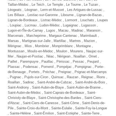
Taillan-Médoc
,
Le Teich
, Le Temple , Le Tourne , Le Tuzan ,
Léogeats ,
Léognan
, Lerm-et-Musset , Les Artigues-de-Lussac ,
Les Billaux , Lestiac-sur-Garonne ,
Libourne
, Lignan-de-Bazas ,
Lignan-de-Bordeaux , Listrac-Médoc ,
Lormont
, Louchats , Loupes
, Loupiac , Lucmau ,
Ludon-Médoc
, Lugaignac , Lugasson ,
Lugon-et-l'Île-du-Carnay , Lugos ,
Macau
, Madirac , Maransin ,
Marcenais ,
Marcheprime
, Margaux-Cantenac , Marimbault ,
Marsas ,
Martignas-sur-Jalle
, Martillac , Martres , Mazion ,
Mérignac
,
Mios
, Mombrier , Monprimblanc , Montagne ,
Montussan , Moulis-en-Médoc , Moulon , Mourens , Naujac-sur-
Mer , Naujan-et-Postiac , Néac , Nérigean , Noaillan , Omet ,
Paillet ,
Parempuyre
,
Pauillac
, Périssac ,
Pessac
, Peujard ,
Plassac , Podensac , Pomerol , Pompéjac , Pompignac , Porte-
de-Benauge , Portets , Préchac , Preignac , Prignac-et-Marcamps
, Pugnac , Pujols-sur-Ciron , Quinsac , Rauzan , Reignac , Rions ,
Roaillan ,
Sadirac
,
Saint-André-de-Cubzac
, Saint-André-du-Bois ,
Saint-Androny , Saint-Aubin-de-Blaye , Saint-Aubin-de-Branne ,
Saint-Aubin-de-Médoc
, Saint-Caprais-de-Bordeaux , Saint-
Christoly-de-Blaye , Saint-Christophe-des-Bardes , Saint-Ciers-
d'Abzac , Saint-Ciers-de-Canesse , Saint-Côme ,
Saint-Denis-de-
Pile
, Sainte-Croix-du-Mont ,
Sainte-Eulalie
, Sainte-Foy-la-Longue
, Sainte-Hélène , Saint-Émilion , Saint-Estèphe , Sainte-Terre ,