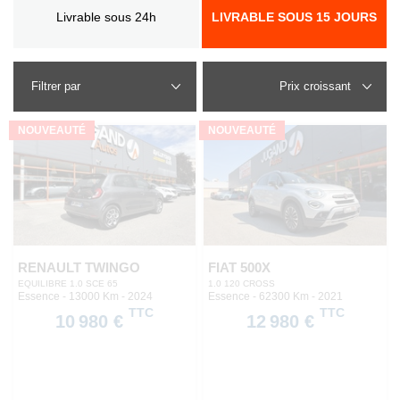
Livrable sous 24h
LIVRABLE SOUS 15 JOURS
Filtrer par
NOUVEAUTÉ
NOUVEAUTÉ
RENAULT TWINGO
FIAT 500X
EQUILIBRE 1.0 SCE 65
1.0 120 CROSS
Essence - 13000 Km
- 2024
Essence - 62300 Km
- 2021
TTC
TTC
10 980 €
12 980 €