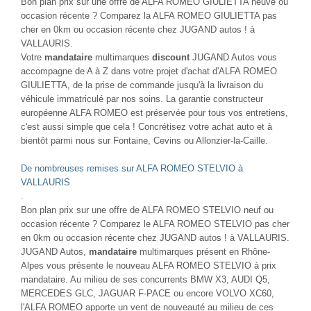
Bon plan prix sur une offre de ALFA ROMEO GIULIETTA neuve ou
occasion récente ? Comparez la ALFA ROMEO GIULIETTA pas
cher en 0km ou occasion récente chez JUGAND autos ! à
VALLAURIS.
Votre
mandataire
multimarques
discount
JUGAND Autos vous
accompagne de A à Z dans votre projet d'achat d'ALFA ROMEO
GIULIETTA, de la prise de commande jusqu'à la livraison du
véhicule immatriculé par nos soins. La garantie constructeur
européenne ALFA ROMEO est préservée pour tous vos entretiens,
c'est aussi simple que cela ! Concrétisez votre achat auto et à
bientôt parmi nous sur Fontaine, Cevins ou Allonzier-la-Caille.
De nombreuses remises sur ALFA ROMEO STELVIO à
VALLAURIS
.
Bon plan prix sur une offre de ALFA ROMEO STELVIO neuf ou
occasion récente ? Comparez le ALFA ROMEO STELVIO pas cher
en 0km ou occasion récente chez JUGAND autos ! à VALLAURIS.
JUGAND Autos,
mandataire
multimarques présent en Rhône-
Alpes vous présente le nouveau ALFA ROMEO STELVIO à prix
mandataire. Au milieu de ses concurrents BMW X3, AUDI Q5,
MERCEDES GLC, JAGUAR F-PACE ou encore VOLVO XC60,
l'ALFA ROMEO apporte un vent de nouveauté au milieu de ces