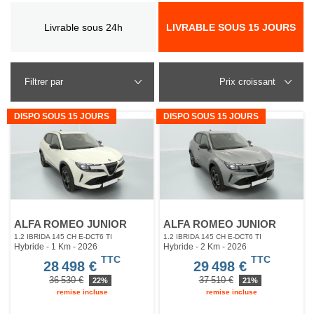
Livrable sous 24h
LIVRABLE SOUS 15 JOURS
Filtrer par
DISPO SOUS 15 JOURS
DISPO SOUS 15 JOURS
ALFA ROMEO JUNIOR
ALFA ROMEO JUNIOR
1.2 IBRIDA 145 CH E-DCT6 TI
1.2 IBRIDA 145 CH E-DCT6 TI
Hybride - 1 Km
- 2026
Hybride - 2 Km
- 2026
TTC
TTC
28 498 €
29 498 €
36 530 €
37 510 €
22%
21%
remise incluse
remise incluse