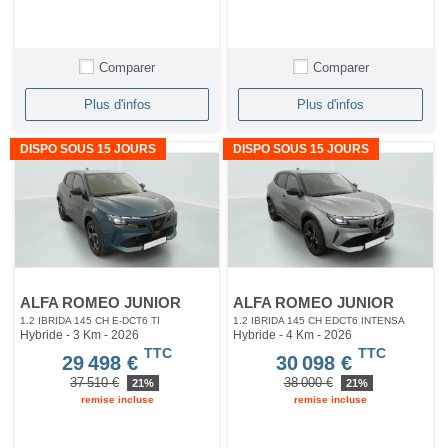
Comparer
Comparer
Plus d'infos
Plus d'infos
DISPO SOUS 15 JOURS
DISPO SOUS 15 JOURS
ALFA ROMEO JUNIOR
ALFA ROMEO JUNIOR
1.2 IBRIDA 145 CH E-DCT6 TI
1.2 IBRIDA 145 CH EDCT6 INTENSA
Hybride - 3 Km
- 2026
Hybride - 4 Km
- 2026
TTC
TTC
29 498 €
30 098 €
37 510 €
38 000 €
21%
21%
remise incluse
remise incluse