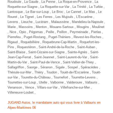
Roudoule ,
La Gaude
, La Penne , La Roque-en-Provence ,
La
Roquette-sur-Siagne
, La Roquette-sur-Var ,
La Trinité
, La Turbie ,
Lantosque , Le Bar-sur-Loup , Le Broc ,
Le Cannet
, Le Mas ,
Le
Rouret
, Le Tignet , Les Ferres , Les Mujouls , L'Escarène ,
Levens
, Lieuche , Lucéram , Malaussène ,
Mandelieu-la-Napoule
,
Marie , Massoins ,
Menton
,
Mouans-Sartoux
,
Mougins
, Moulinet
, Nice , Opio ,
Pégomas
, Peille , Peillon ,
Peymeinade
, Pierlas ,
Pierrefeu , Puget-Rostang , Puget-Théniers , Revest-les-Roches ,
Rigaud , Roquebillière ,
Roquebrune-Cap-Martin
,
Roquefort-les-
Pins
, Roquestéron ,
Saint-André-de-la-Roche
, Saint-Auban ,
Saint-Blaise ,
Saint-Cézaire-sur-Siagne
, Sainte-Agnès , Saint-
Jean-Cap-Ferrat ,
Saint-Jeannet
,
Saint-Laurent-du-Var
, Saint-
Martin-du-Var , Saint-Paul-de-Vence , Saint-Vallier-de-Thiey ,
Sallagriffon , Saorge , Séranon , Sigale ,
Sospel
, Spéracèdes ,
Théoule-sur-Mer , Thiéry , Toudon , Touët-de-l'Escarène , Touët-
sur-Var , Tourette-du-Château , Tournefort ,
Tourrette-Levens
,
Tourrettes-sur-Loup
, Utelle ,
Valbonne
, Valderoure ,
Vallauris
,
Venanson ,
Vence
, Villars-sur-Var ,
Villefranche-sur-Mer
,
Villeneuve-Loubet
,
JUGAND Autos, le mandataire auto qui vous livre à Vallauris en
Alpes-Maritimes 06