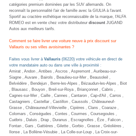
catégories premium dominées par les SUV allemands. On
reconnaît la personnalité l'air de famille avec la GIULIA à l'avant.
Sportif au cractère esthétique reconnaissable de la marque, l'ALFA
ROMEO est en vente chez votre distributeur
discount
JUGAND
Autos aux meilleurs tarifs.
Comment se faire livrer une voiture neuve à prix discount sur
Vallauris ou ses villes avoisinantes ?
Faites vous livrer à
Vallauris
(06220) votre véhicule en direct de
votre mandataire auto ou dans une ville à proximité :
Amirat , Andon , Antibes , Ascros , Aspremont , Auribeau-sur-
Siagne , Auvare , Bairols ,
Beaulieu-sur-Mer
,
Beausoleil
,
Belvédère , Bendejun , Berre-les-Alpes , Bézaudun-les-Alpes ,
Biot
, Blausasc , Bouyon , Breil-sur-Roya , Briançonnet , Cabris ,
Cagnes-sur-Mer
, Caille , Cannes , Cantaron ,
Cap-d'Ail
,
Carros
,
Castagniers , Castellar , Castillon , Caussols , Châteauneuf-
Grasse , Châteauneuf-Villevieille , Cipières , Clans , Coaraze ,
Colomars , Conségudes ,
Contes
, Courmes , Coursegoules ,
Cuébris , Daluis ,
Drap
, Duranus , Escragnolles , Èze , Falicon ,
Fontan , Gars ,
Gattières
, Gilette , Gorbio ,
Grasse
, Gréolières ,
Ilonse , La Bollène-Vésubie ,
La Colle-sur-Loup
, La Croix-sur-