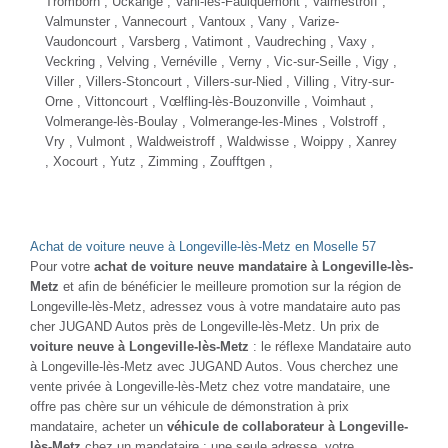
Tromborn ,
Uckange
, Vahl-lès-Faulquemont , Valmestroff ,
Valmunster , Vannecourt , Vantoux , Vany , Varize-
Vaudoncourt , Varsberg , Vatimont , Vaudreching , Vaxy ,
Veckring , Velving , Vernéville , Verny , Vic-sur-Seille , Vigy ,
Viller , Villers-Stoncourt , Villers-sur-Nied , Villing , Vitry-sur-
Orne , Vittoncourt , Vœlfling-lès-Bouzonville , Voimhaut ,
Volmerange-lès-Boulay , Volmerange-les-Mines , Volstroff ,
Vry , Vulmont , Waldweistroff , Waldwisse ,
Woippy
, Xanrey
, Xocourt ,
Yutz
, Zimming , Zoufftgen ,
Achat de voiture neuve à Longeville-lès-Metz en Moselle 57
Pour votre
achat de voiture neuve mandataire à Longeville-lès-
Metz
et afin de bénéficier le meilleure promotion sur la région de
Longeville-lès-Metz, adressez vous à votre mandataire auto pas
cher JUGAND Autos près de Longeville-lès-Metz. Un prix de
voiture neuve à Longeville-lès-Metz
: le réflexe Mandataire auto
à Longeville-lès-Metz avec JUGAND Autos. Vous cherchez une
vente privée à Longeville-lès-Metz chez votre mandataire, une
offre pas chère sur un véhicule de démonstration à prix
mandataire, acheter un
véhicule de collaborateur à Longeville-
lès-Metz
chez un mandataire : une seule adresse, votre