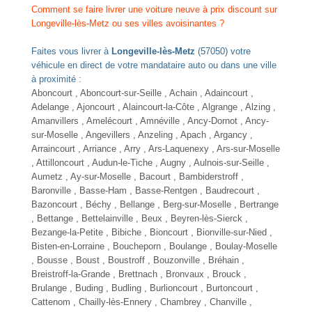
Comment se faire livrer une voiture neuve à prix discount sur
Longeville-lès-Metz ou ses villes avoisinantes ?
Faites vous livrer à
Longeville-lès-Metz
(57050) votre
véhicule en direct de votre mandataire auto ou dans une ville
à proximité :
Aboncourt , Aboncourt-sur-Seille , Achain , Adaincourt ,
Adelange , Ajoncourt , Alaincourt-la-Côte ,
Algrange
, Alzing ,
Amanvillers , Amelécourt ,
Amnéville
, Ancy-Dornot , Ancy-
sur-Moselle , Angevillers , Anzeling , Apach , Argancy ,
Arraincourt , Arriance , Arry , Ars-Laquenexy ,
Ars-sur-Moselle
, Attilloncourt ,
Audun-le-Tiche
, Augny , Aulnois-sur-Seille ,
Aumetz , Ay-sur-Moselle , Bacourt , Bambiderstroff ,
Baronville , Basse-Ham , Basse-Rentgen , Baudrecourt ,
Bazoncourt , Béchy , Bellange , Berg-sur-Moselle , Bertrange
, Bettange , Bettelainville , Beux , Beyren-lès-Sierck ,
Bezange-la-Petite , Bibiche , Bioncourt , Bionville-sur-Nied ,
Bisten-en-Lorraine , Boucheporn , Boulange ,
Boulay-Moselle
, Bousse , Boust , Boustroff ,
Bouzonville
, Bréhain ,
Breistroff-la-Grande , Brettnach , Bronvaux , Brouck ,
Brulange , Buding , Budling , Burlioncourt , Burtoncourt ,
Cattenom , Chailly-lès-Ennery , Chambrey , Chanville ,