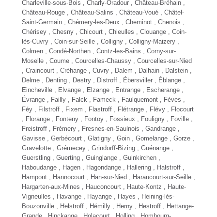
Charleville-sous-Bois , Charly-Oradour , Château-Bréhain ,
Château-Rouge , Château-Salins , Château-Voué , Châtel-
Saint-Germain , Chémery-les-Deux , Cheminot , Chenois ,
Chérisey , Chesny , Chicourt , Chieulles ,
Clouange
, Coin-
lès-Cuvry , Coin-sur-Seille , Colligny , Colligny-Maizery ,
Colmen , Condé-Northen , Contz-les-Bains , Corny-sur-
Moselle , Coume , Courcelles-Chaussy , Courcelles-sur-Nied
, Craincourt ,
Créhange
, Cuvry , Dalem , Dalhain , Dalstein ,
Delme , Denting , Destry , Distroff , Ébersviller , Éblange ,
Eincheville , Elvange , Elzange , Entrange , Escherange ,
Évrange , Failly , Falck ,
Fameck
,
Faulquemont
, Fèves ,
Féy , Filstroff , Fixem , Flastroff , Flétrange , Flévy , Flocourt
,
Florange
, Fonteny , Fontoy , Fossieux , Fouligny , Foville ,
Freistroff , Frémery , Fresnes-en-Saulnois , Gandrange ,
Gavisse , Gerbécourt , Glatigny , Goin , Gomelange , Gorze ,
Gravelotte , Grémecey , Grindorff-Bizing ,
Guénange
,
Guerstling , Guerting , Guinglange , Guinkirchen ,
Haboudange , Hagen ,
Hagondange
, Hallering , Halstroff ,
Hampont , Hannocourt , Han-sur-Nied , Haraucourt-sur-Seille ,
Hargarten-aux-Mines , Hauconcourt , Haute-Kontz , Haute-
Vigneulles , Havange ,
Hayange
, Hayes , Heining-lès-
Bouzonville , Helstroff , Hémilly , Herny , Hestroff ,
Hettange-
Grande
, Hinckange , Holacourt , Holling , Hombourg-