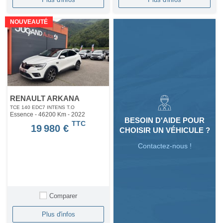
NOUVEAUTÉ
RENAULT ARKANA
TCE 140 EDC7 INTENS T.O
Essence - 46200 Km
- 2022
BESOIN D'AIDE POUR
TTC
19 980 €
CHOISIR UN VÉHICULE ?
Contactez-nous !
Comparer
Plus d'infos