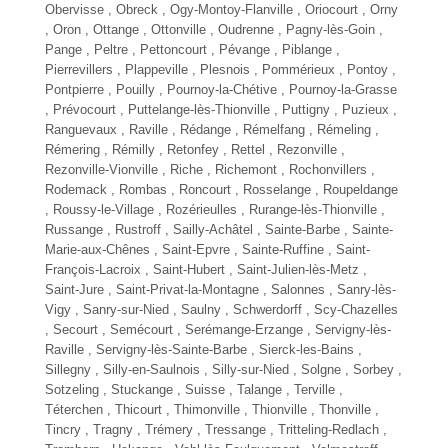
Obervisse , Obreck , Ogy-Montoy-Flanville , Oriocourt , Orny
, Oron , Ottange , Ottonville , Oudrenne , Pagny-lès-Goin ,
Pange , Peltre , Pettoncourt , Pévange , Piblange ,
Pierrevillers , Plappeville , Plesnois , Pommérieux , Pontoy ,
Pontpierre , Pouilly , Pournoy-la-Chétive , Pournoy-la-Grasse
, Prévocourt , Puttelange-lès-Thionville , Puttigny , Puzieux ,
Ranguevaux , Raville , Rédange , Rémelfang , Rémeling ,
Rémering , Rémilly , Retonfey , Rettel , Rezonville ,
Rezonville-Vionville , Riche , Richemont , Rochonvillers ,
Rodemack ,
Rombas
, Roncourt , Rosselange , Roupeldange
, Roussy-le-Village , Rozérieulles , Rurange-lès-Thionville ,
Russange , Rustroff , Sailly-Achâtel , Sainte-Barbe ,
Sainte-
Marie-aux-Chênes
, Saint-Epvre , Sainte-Ruffine , Saint-
François-Lacroix , Saint-Hubert , Saint-Julien-lès-Metz ,
Saint-Jure , Saint-Privat-la-Montagne , Salonnes , Sanry-lès-
Vigy , Sanry-sur-Nied , Saulny , Schwerdorff , Scy-Chazelles
, Secourt , Semécourt ,
Serémange-Erzange
, Servigny-lès-
Raville , Servigny-lès-Sainte-Barbe , Sierck-les-Bains ,
Sillegny , Silly-en-Saulnois , Silly-sur-Nied , Solgne , Sorbey ,
Sotzeling , Stuckange , Suisse ,
Talange
,
Terville
,
Téterchen , Thicourt , Thimonville ,
Thionville
, Thonville ,
Tincry , Tragny , Trémery , Tressange , Tritteling-Redlach ,