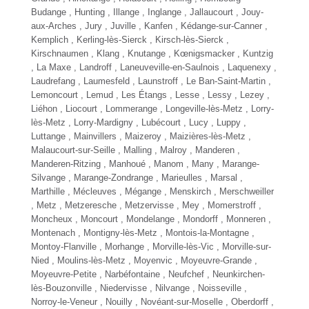
Budange , Hunting , Illange , Inglange , Jallaucourt , Jouy-
aux-Arches , Jury , Juville , Kanfen , Kédange-sur-Canner ,
Kemplich , Kerling-lès-Sierck , Kirsch-lès-Sierck ,
Kirschnaumen , Klang , Knutange , Kœnigsmacker , Kuntzig
, La Maxe , Landroff , Laneuveville-en-Saulnois , Laquenexy ,
Laudrefang , Laumesfeld , Launstroff ,
Le Ban-Saint-Martin
,
Lemoncourt , Lemud , Les Étangs , Lesse , Lessy , Lezey ,
Liéhon , Liocourt , Lommerange ,
Longeville-lès-Metz
, Lorry-
lès-Metz , Lorry-Mardigny , Lubécourt , Lucy , Luppy ,
Luttange , Mainvillers , Maizeroy ,
Maizières-lès-Metz
,
Malaucourt-sur-Seille , Malling , Malroy , Manderen ,
Manderen-Ritzing , Manhoué , Manom , Many ,
Marange-
Silvange
, Marange-Zondrange , Marieulles , Marsal ,
Marthille , Mécleuves , Mégange , Menskirch , Merschweiller
, Metz , Metzeresche , Metzervisse , Mey , Momerstroff ,
Moncheux , Moncourt ,
Mondelange
, Mondorff , Monneren ,
Montenach ,
Montigny-lès-Metz
, Montois-la-Montagne ,
Montoy-Flanville , Morhange , Morville-lès-Vic , Morville-sur-
Nied ,
Moulins-lès-Metz
, Moyenvic ,
Moyeuvre-Grande
,
Moyeuvre-Petite , Narbéfontaine , Neufchef , Neunkirchen-
lès-Bouzonville , Niedervisse ,
Nilvange
, Noisseville ,
Norroy-le-Veneur , Nouilly , Novéant-sur-Moselle , Oberdorff ,