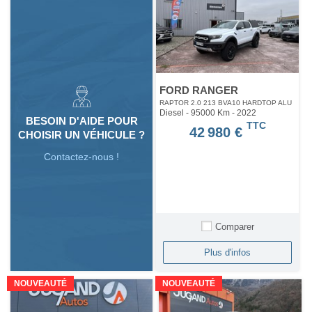
FORD RANGER
RAPTOR 2.0 213 BVA10 HARDTOP ALU
Diesel - 95000 Km
- 2022
BESOIN D'AIDE POUR
TTC
42 980 €
CHOISIR UN VÉHICULE ?
Contactez-nous !
Comparer
Plus d'infos
NOUVEAUTÉ
NOUVEAUTÉ