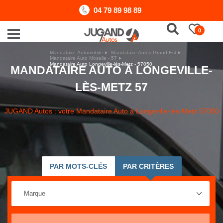
04 79 89 98 89
0
Mandataire-Automobile
Mandataire Autos Grand Est
Mandataire Auto Moselle - 57
Mandataire Auto Longeville-lès-Metz - 57050
MANDATAIRE AUTO À LONGEVILLE-
LÈS-METZ 57
JUGAND Autos : votre Mandataire Auto à Longeville-lès-Metz 57050
PAR MOTS-CLÉS
PAR CRITÈRES