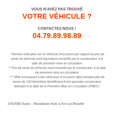
JUGAND Autos, le mandataire auto qui vous livre à Ars-sur-
Moselle en Moselle 57
Faites vous livrer à Ars-sur-Moselle (57130) votre véhicule
depuis le parc de votre mandataire auto
Lors de la prise de commande de votre auto neuve, 0km ou
occasion récente à un prix imbattable , convenez avec votre
vendeur conseil du lieu de livraison de votre véhicule : dans
l'un de nos points de vente, à domicile ou à Ars-sur-Moselle
(57130) . Nous nous occupons de tout pour votre voiture
neuve ou 0km : de la prise de commande, aux formalités
d'immatriculation jusqu'à la livraison à Ars-sur-Moselle situé
dans le département de Moselle . Laissez nous faire, il ne
vous restera plus qu'à partager votre expérience avec nos
autres clients.
JUGAND AUTOS
, votre mandataire auto discount, vous permet de
vous faire livrer votre voiture neuve moins chère sur Ars-sur-
Moselle