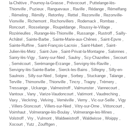
JEEP GLADIATOR
3.6 V6 286 RUBICON CREW CAB
Essence - 62000 Km
- 2021
TTC
54 980 €
Comparer
Plus d'infos