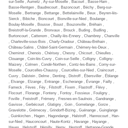
JAGUAR E-PACE
2.0 200 HSE 4X4 R-DYNAMIC E85
Essence - 27000 Km
- 2023
BESOIN D'AIDE POUR
TTC
37 980 €
CHOISIR UN VÉHICULE ?
Contactez-nous !
Comparer
Plus d'infos
NOUVEAUTÉ
NOUVEAUTÉ