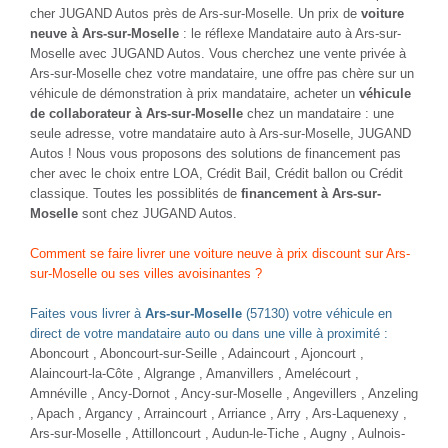
TOYOTA HILUX
VOLKSWAGEN TRANSPORTER
X-TRA CAB LECAP 2.4 150 BVM
2.0 TDI 150 DSG
Diesel - 155000 Km
- 2019
Diesel - 79500 Km
- 2021
TTC
401,00 € / mois
28 980 €
TTC
27 980 €
Comparer
Comparer
Plus d'infos
Plus d'infos
NOUVEAUTÉ