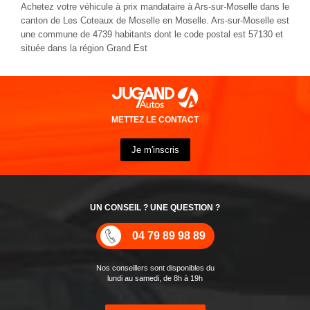
dans le canton de Les Coteaux de Moselle, le département
Moselle ou tout autre commune de la région Grand Est. Avec
JUGAND AUTOS
, vous avez trouvé votre mandataire auto pour
bénéficier des tarifs parmi les plus bas du marché livrables partout
en France.
Acheter une voiture neuve ou 0km avec la meilleur offre et faites
vous livrer à Ars-sur-Moselle (57130)
c’est très simple avec votre
mandataire automobile JUGAND
AUTOS
. Bénéficiez de tarifs plus compétitifs par rapport à ceux
pratiqués en concession. En tant que mandataire auto, nous
prenons en charge l'ensemble des démarches administratives.
Vous n’avez qu’à choisir votre nouvelle voiture neuve ou 0km et
nous réalisons toutes les formalités nécessaires pour vous livrer
votre véhicule clefs en mains !
Forte de plus de 35 années d'expérience dans la vente de voitures
neuves moins chères, vous faites confiance à une société
familiale qui livre plus de 5000 autos chaque année dont la
livraison de votre voiture occasion récente, neuve ou 0km à Ars-
sur-Moselle dans le département Moselle. Nos services ne sont
pas limités à la seule ville de Ars-sur-Moselle :
JUGAND AUTOS
livre aussi ses automobiles neuves et voitures d'occasions