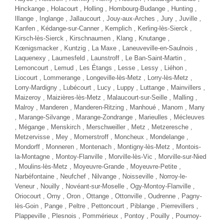
FORD RANGER
TOYOTA HILUX
RAPTOR 2.0 213 BVA10 HARDTOP ALU
2.8 204 INVINCIBLE BVM HARD-TOP
Diesel - 95000 Km
- 2022
Diesel - 77000 Km
- 2022
TTC
TTC
42 980 €
45 980 €
Comparer
Comparer
Plus d'infos
Plus d'infos
NOUVEAUTÉ