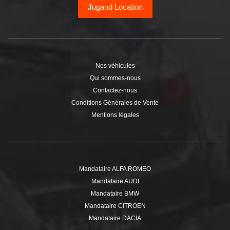
immatriculées 0km dans de nombreuses autres communes et
régions de France.
Vous souhaitez
acheter une voiture d’importation à Ars-sur-
Moselle
(57130) pour faire des économies sur votre
achat
automobile chez un mandataire
mais vous ne trouvez pas le véhicule qui vous correspond chez
les mandataires en véhicules neufs à
Ars-sur-Moselle
? Utiliser
les services de
JUGAND AUTOS
vous permet non seulement
d’obtenir des prix plus attractifs mais aussi de vous faire livrer
votre voiture à proximité de Ars-sur-Moselle.
En effet, nous disposons d’un point de livraison situé dans le
département de
Moselle
et d'autres dans la région
Grand Est
.
Achat de voiture neuve à Ars-sur-Moselle en Moselle 57
Pour votre
achat de voiture neuve mandataire à Ars-sur-
Moselle
et afin de bénéficier le meilleure promotion sur la région
de Ars-sur-Moselle, adressez vous à votre mandataire auto pas
cher JUGAND Autos près de Ars-sur-Moselle. Un prix de
voiture
neuve à Ars-sur-Moselle
: le réflexe Mandataire auto à Ars-sur-
Moselle avec JUGAND Autos. Vous cherchez une vente privée à
Ars-sur-Moselle chez votre mandataire, une offre pas chère sur un
véhicule de démonstration à prix mandataire, acheter un
véhicule
de collaborateur à Ars-sur-Moselle
chez un mandataire : une