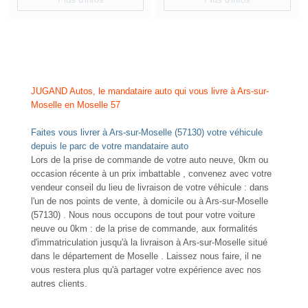
NOUVEAUTÉ
RENAULT ARKANA
TCE 140 EDC7 INTENS T.O
Essence - 46200 Km
- 2022
BESOIN D'AIDE POUR
TTC
19 980 €
CHOISIR UN VÉHICULE ?
Contactez-nous !
Comparer
Plus d'infos