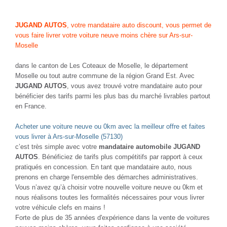
NOUVEAUTÉ
NOUVEAUTÉ
PEUGEOT 308
PEUGEOT 3008
1.5 BLUE HDI130 EAT8 GT ALCANTARA
1.5 BLUE HDI130 EAT8 ALLURE
Diesel - 56000 Km
- 2023
Diesel - 38000 Km
- 2022
TTC
TTC
20 980 €
20 980 €
Comparer
Comparer
Plus d'infos
Plus d'infos