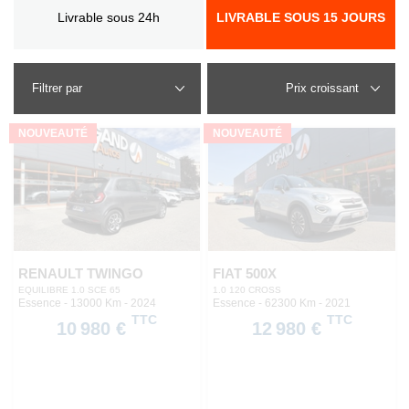
Livrable sous 24h
LIVRABLE SOUS 15 JOURS
Filtrer par
NOUVEAUTÉ
NOUVEAUTÉ
RENAULT TWINGO
FIAT 500X
EQUILIBRE 1.0 SCE 65
1.0 120 CROSS
Essence - 13000 Km
- 2024
Essence - 62300 Km
- 2021
TTC
TTC
10 980 €
12 980 €