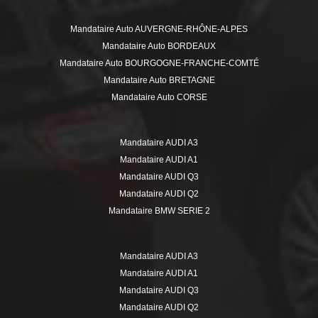
seule adresse, votre mandataire auto à Ars-sur-Moselle, JUGAND
Autos ! Nous vous proposons des solutions de financement pas
cher avec le choix entre LOA, Crédit Bail, Crédit ballon ou Crédit
classique. Toutes les possiblités de
financement à Ars-sur-
Moselle
sont chez JUGAND Autos.
Comment se faire livrer une voiture neuve à prix discount sur Ars-
sur-Moselle ou ses villes avoisinantes ?
Faites vous livrer à
Ars-sur-Moselle
(57130) votre véhicule en
direct de votre mandataire auto ou dans une ville à proximité :
Aboncourt , Aboncourt-sur-Seille , Adaincourt , Ajoncourt ,
Alaincourt-la-Côte ,
Algrange
, Amanvillers , Amelécourt ,
Amnéville
, Ancy-Dornot , Ancy-sur-Moselle , Angevillers , Anzeling
, Apach , Argancy , Arraincourt , Arriance , Arry , Ars-Laquenexy ,
Ars-sur-Moselle
, Attilloncourt ,
Audun-le-Tiche
, Augny , Aulnois-
sur-Seille , Aumetz , Ay-sur-Moselle , Bacourt , Basse-Ham ,
Basse-Rentgen , Baudrecourt , Bazoncourt , Béchy , Berg-sur-
Moselle , Bertrange , Bettange , Bettelainville , Beux , Beyren-lès-
Sierck , Bibiche , Bioncourt , Bionville-sur-Nied , Boulange ,
Boulay-Moselle
, Bousse , Boust ,
Bouzonville
, Bréhain ,
Breistroff-la-Grande , Bronvaux , Brouck , Buding , Budling ,