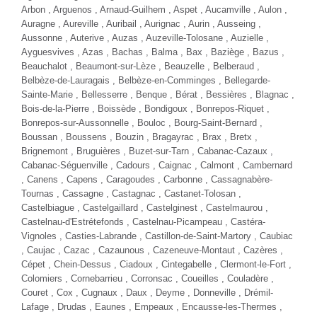
TOYOTA HILUX
VOLKSWAGEN TRANSPORTER
X-TRA CAB LECAP 2.4 150 BVM
2.0 TDI 150 DSG
Diesel - 155000 Km
- 2019
Diesel - 79500 Km
- 2021
TTC
401,00 € / mois
28 980 €
TTC
27 980 €
Comparer
Comparer
Plus d'infos
Plus d'infos
NOUVEAUTÉ