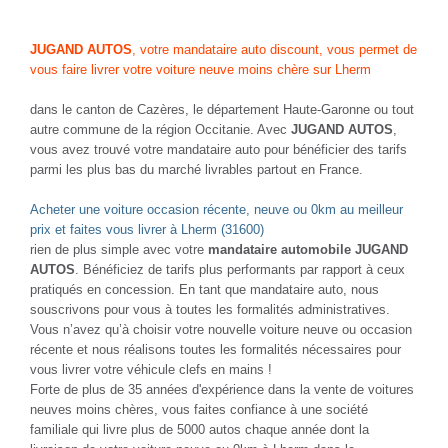
NOUVEAUTÉ
NOUVEAUTÉ
PEUGEOT 308
PEUGEOT 3008
1.5 BLUE HDI130 EAT8 GT ALCANTARA
1.5 BLUE HDI130 EAT8 ALLURE
Diesel - 56000 Km
- 2023
Diesel - 38000 Km
- 2022
TTC
TTC
20 980 €
20 980 €
Comparer
Comparer
Plus d'infos
Plus d'infos