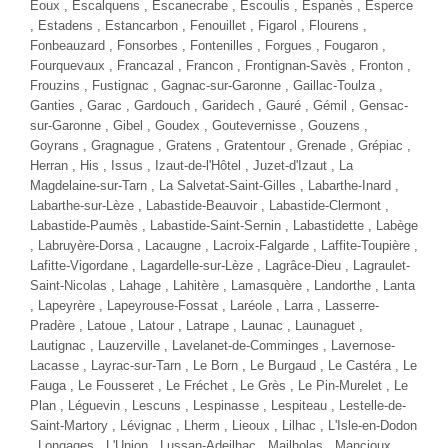
FORD RANGER
RAPTOR 2.0 213 BVA10 HARDTOP ALU
Diesel - 95000 Km
- 2022
BESOIN D'AIDE POUR
TTC
42 980 €
CHOISIR UN VÉHICULE ?
Contactez-nous !
Comparer
Plus d'infos
NOUVEAUTÉ
NOUVEAUTÉ