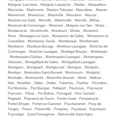
TOYOTA HILUX
JEEP GLADIATOR
2.8 204 INVINCIBLE BVM HARD-TOP
3.6 V6 286 RUBICON CREW CAB
Diesel - 77000 Km
- 2022
Essence - 62000 Km
- 2021
TTC
TTC
45 980 €
54 980 €
Comparer
Comparer
Plus d'infos
Plus d'infos
NOUVEAUTÉ