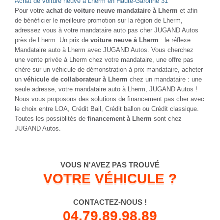
JUGAND Autos, le mandataire auto qui vous livre à Lherm en
Haute-Garonne 31
Faites vous livrer à Lherm (31600) votre véhicule depuis le
parc de votre mandataire auto
Lors de la prise de commande de votre auto occasion
récente, neuve ou 0km le moins cher possible , convenez
avec votre vendeur conseil du lieu de livraison de votre
véhicule : dans l'un de nos points de vente, à domicile ou à
Lherm (31600) . Nous nous occupons de tout pour votre
voiture occasion récente, 0 km ou neuve : de la prise de
commande, aux formalités d'immatriculation jusqu'à la
livraison à Lherm situé dans le département de Haute-
Garonne . Laissez nous faire, il ne vous restera plus qu'à
rouler.
JUGAND AUTOS
, votre mandataire auto discount, vous permet de
vous faire livrer votre voiture neuve moins chère sur Lherm
dans le canton de Cazères, le département Haute-Garonne ou tout