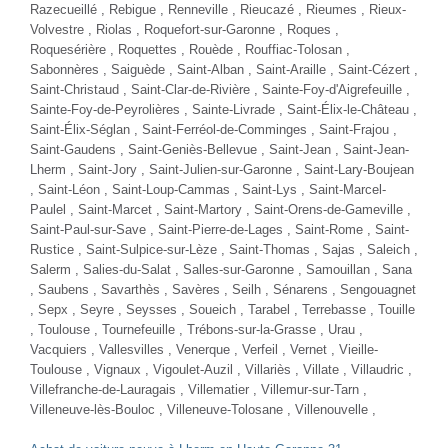
FORD C-MAX
1.0 ECOBOOST 125 TITANIUM PLUS
Essence - 91800 Km
- 2017
TTC
9 480 €
Comparer
Plus d'infos