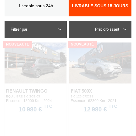
Livrable sous 24h
LIVRABLE SOUS 15 JOURS
Filtrer par
NOUVEAUTÉ
NOUVEAUTÉ
RENAULT TWINGO
FIAT 500X
EQUILIBRE 1.0 SCE 65
1.0 120 CROSS
Essence - 13000 Km
- 2024
Essence - 62300 Km
- 2021
TTC
TTC
10 980 €
12 980 €