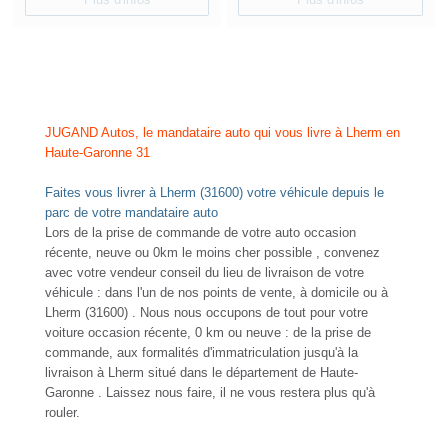
NOUVEAUTÉ
RENAULT ARKANA
TCE 140 EDC7 INTENS T.O
Essence - 46200 Km
- 2022
BESOIN D'AIDE POUR
TTC
19 980 €
CHOISIR UN VÉHICULE ?
Contactez-nous !
Comparer
Plus d'infos