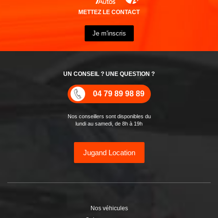
(31600) pour faire une bonne affaire sur votre
achat automobile
chez un mandataire
mais vous ne trouvez pas le véhicule qui vous correspond chez
les mandataires en véhicules neufs à
Lherm
? Utiliser les services
de
JUGAND AUTOS
vous permet non seulement d’obtenir des prix
plus performants mais aussi de vous faire livrer votre voiture à
proximité de Lherm.
En effet, nous disposons d’un point de livraison situé dans le
département de
Haute-Garonne
et d'autres dans la région
Occitanie
.
Comment se faire livrer une voiture neuve à prix discount sur
Lherm ou ses villes avoisinantes ?
Faites vous livrer à
Lherm
(31600) votre véhicule en direct de
votre mandataire auto ou dans une ville à proximité :
Agassac , Aignes , Aigrefeuille , Alan , Ambax , Anan , Arbas ,
Arbon , Arguenos , Arnaud-Guilhem , Aspet ,
Aucamville
, Aulon ,
Auragne , Aureville , Auribail , Aurignac , Aurin , Ausseing ,
Aussonne
,
Auterive
, Auzas ,
Auzeville-Tolosane
, Auzielle ,
Ayguesvives , Azas , Bachas ,
Balma
, Bax , Baziège , Bazus ,
Beauchalot , Beaumont-sur-Lèze ,
Beauzelle
, Belberaud ,
Belbèze-de-Lauragais , Belbèze-en-Comminges , Bellegarde-