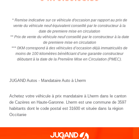
autre commune de la région Occitanie. Avec
JUGAND AUTOS
,
vous avez trouvé votre mandataire auto pour bénéficier des tarifs
parmi les plus bas du marché livrables partout en France.
Acheter une voiture occasion récente, neuve ou 0km au meilleur
prix et faites vous livrer à Lherm (31600)
rien de plus simple avec votre
mandataire automobile JUGAND
AUTOS
. Bénéficiez de tarifs plus performants par rapport à ceux
pratiqués en concession. En tant que mandataire auto, nous
souscrivons pour vous à toutes les formalités administratives.
Vous n’avez qu’à choisir votre nouvelle voiture neuve ou occasion
récente et nous réalisons toutes les formalités nécessaires pour
vous livrer votre véhicule clefs en mains !
Forte de plus de 35 années d'expérience dans la vente de voitures
neuves moins chères, vous faites confiance à une société
familiale qui livre plus de 5000 autos chaque année dont la
livraison de votre voiture neuve ou 0km à Lherm dans le
département Haute-Garonne. Nos services ne sont pas limités à la
seule ville de Lherm :
JUGAND AUTOS
livre aussi ses
automobiles neuves et voitures d'occasions immatriculées 0km
dans de nombreuses autres communes et régions de France.
Vous souhaitez
acheter une voiture d’importation à Lherm