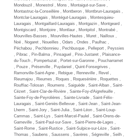
Mondouzil , Monestrol , Mons , Montaigut-sur-Save ,
Montastruc-la-Conseillère , Montberon , Montbrun-Lauragais ,
Montclar-Lauragais , Montégut-Lauragais , Montesquieu-
Lauragais , Montgaillard-Lauragais , Montgazin , Montgeard ,
Montgiscard , Montjoire , Montlaur , Montpitol ,
Montrabé
,
Mourvilles-Basses , Mourvilles-Hautes ,
Muret
,
Nailloux
,
Noé , Nogaret , Noueilles , Odars , Ondes , Paulhac ,
Péchabou ,
Pechbonnieu
, Pechbusque , Pelleport , Peyssies
,
Pibrac
, Pin-Balma , Pinsaguel ,
Pins-Justaret
,
Plaisance-
du-Touch
, Pompertuzat ,
Portet-sur-Garonne
, Poucharramet
, Pouze , Préserville , Puydaniel ,
Quint-Fonsegrives
,
Ramonville-Saint-Agne
, Rebigue , Renneville ,
Revel
,
Rieumajou , Rieumes ,
Roques
, Roquesérière ,
Roquettes
,
Rouffiac-Tolosan , Roumens , Saiguède ,
Saint-Alban
, Saint-
Cézert , Saint-Clar-de-Rivière , Sainte-Foy-d'Aigrefeuille ,
Sainte-Foy-de-Peyrolières , Sainte-Livrade , Saint-Félix-
Lauragais , Saint-Geniès-Bellevue ,
Saint-Jean
, Saint-Jean-
Lherm ,
Saint-Jory
, Saint-Julia , Saint-Léon , Saint-Loup-
Cammas ,
Saint-Lys
, Saint-Marcel-Paulel ,
Saint-Orens-de-
Gameville
, Saint-Paul-sur-Save , Saint-Pierre-de-Lages ,
Saint-Rome , Saint-Rustice , Saint-Sulpice-sur-Lèze , Saint-
Thomas , Saubens , Saussens , Savères , Ségreville , Seilh ,