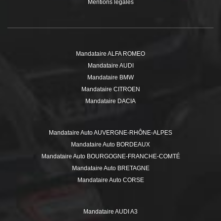
Mentions légales
Mandataire ALFA ROMEO
Mandataire AUDI
Mandataire BMW
Mandataire CITROEN
Mandataire DACIA
Mandataire DS
Mandataire FIAT
Mandataire Auto AUVERGNE-RHÔNE-ALPES
Mandataire FORD
Mandataire Auto BORDEAUX
Mandataire HYUNDAI
Mandataire Auto BOURGOGNE-FRANCHE-COMTÉ
Mandataire ISUZU
Mandataire Auto BRETAGNE
Mandataire JEEP
Mandataire Auto CORSE
Mandataire KIA
Mandataire Auto GRAND EST
Mandataire MERCEDES
Mandataire Auto HAUTE-SAVOIE
Mandataire MINI
Mandataire AUDI A3
Mandataire Auto HAUTS-DE-FRANCE
Mandataire MITSUBISHI