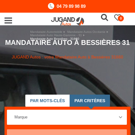
04 79 89 98 89
0
Mandataire-Automobile
Mandataire Autos Occitanie
Mandataire Auto Haute-Garonne - 31
Mandataire Auto Bessières - 31660
MANDATAIRE AUTO À BESSIÈRES 31
JUGAND Autos : votre Mandataire Auto à Bessières 31660
PAR MOTS-CLÉS
PAR CRITÈRES