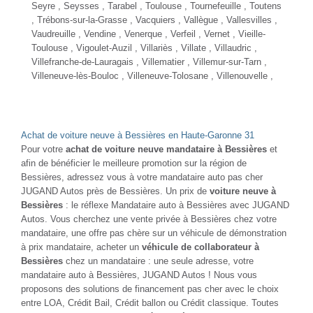
Seyre ,
Seysses
, Tarabel , Toulouse ,
Tournefeuille
, Toutens
, Trébons-sur-la-Grasse , Vacquiers , Vallègue , Vallesvilles ,
Vaudreuille , Vendine , Venerque , Verfeil , Vernet , Vieille-
Toulouse , Vigoulet-Auzil , Villariès , Villate , Villaudric ,
Villefranche-de-Lauragais
, Villematier ,
Villemur-sur-Tarn
,
Villeneuve-lès-Bouloc ,
Villeneuve-Tolosane
, Villenouvelle ,
Achat de voiture neuve à Bessières en Haute-Garonne 31
Pour votre
achat de voiture neuve mandataire à Bessières
et
afin de bénéficier le meilleure promotion sur la région de
Bessières, adressez vous à votre mandataire auto pas cher
JUGAND Autos près de Bessières. Un prix de
voiture neuve à
Bessières
: le réflexe Mandataire auto à Bessières avec JUGAND
Autos. Vous cherchez une vente privée à Bessières chez votre
mandataire, une offre pas chère sur un véhicule de démonstration
à prix mandataire, acheter un
véhicule de collaborateur à
Bessières
chez un mandataire : une seule adresse, votre
mandataire auto à Bessières, JUGAND Autos ! Nous vous
proposons des solutions de financement pas cher avec le choix
entre LOA, Crédit Bail, Crédit ballon ou Crédit classique. Toutes