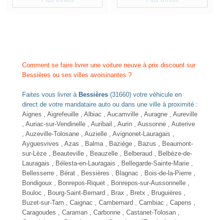
Comment se faire livrer une voiture neuve à prix discount sur
Bessières ou ses villes avoisinantes ?
Faites vous livrer à
Bessières
(31660) votre véhicule en
direct de votre mandataire auto ou dans une ville à proximité :
Aignes , Aigrefeuille , Albiac ,
Aucamville
, Auragne , Aureville
, Auriac-sur-Vendinelle , Auribail , Aurin ,
Aussonne
,
Auterive
,
Auzeville-Tolosane
, Auzielle , Avignonet-Lauragais ,
Ayguesvives , Azas ,
Balma
, Baziège , Bazus , Beaumont-
sur-Lèze , Beauteville ,
Beauzelle
, Belberaud , Belbèze-de-
Lauragais , Bélesta-en-Lauragais , Bellegarde-Sainte-Marie ,
Bellesserre , Bérat ,
Bessières
,
Blagnac
, Bois-de-la-Pierre ,
Bondigoux , Bonrepos-Riquet , Bonrepos-sur-Aussonnelle ,
Bouloc
, Bourg-Saint-Bernard , Brax , Bretx ,
Bruguières
,
Buzet-sur-Tarn , Caignac , Cambernard , Cambiac , Capens ,
Caragoudes , Caraman ,
Carbonne
,
Castanet-Tolosan
,