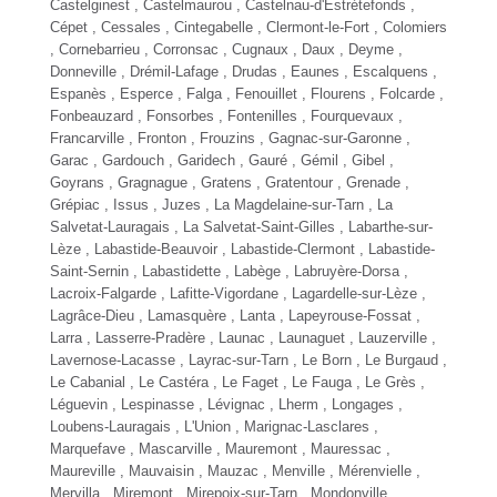
Castelginest
,
Castelmaurou
,
Castelnau-d'Estrétefonds
,
Cépet , Cessales , Cintegabelle , Clermont-le-Fort ,
Colomiers
,
Cornebarrieu
, Corronsac ,
Cugnaux
, Daux , Deyme ,
Donneville , Drémil-Lafage , Drudas ,
Eaunes
,
Escalquens
,
Espanès , Esperce , Falga ,
Fenouillet
, Flourens , Folcarde ,
Fonbeauzard ,
Fonsorbes
,
Fontenilles
, Fourquevaux ,
Francarville ,
Fronton
,
Frouzins
, Gagnac-sur-Garonne ,
Garac , Gardouch , Garidech , Gauré , Gémil , Gibel ,
Goyrans , Gragnague , Gratens , Gratentour ,
Grenade
,
Grépiac , Issus , Juzes , La Magdelaine-sur-Tarn , La
Salvetat-Lauragais ,
La Salvetat-Saint-Gilles
,
Labarthe-sur-
Lèze
, Labastide-Beauvoir , Labastide-Clermont , Labastide-
Saint-Sernin , Labastidette ,
Labège
, Labruyère-Dorsa ,
Lacroix-Falgarde , Lafitte-Vigordane , Lagardelle-sur-Lèze ,
Lagrâce-Dieu , Lamasquère , Lanta , Lapeyrouse-Fossat ,
Larra , Lasserre-Pradère , Launac ,
Launaguet
, Lauzerville ,
Lavernose-Lacasse , Layrac-sur-Tarn , Le Born , Le Burgaud ,
Le Cabanial , Le Castéra , Le Faget , Le Fauga , Le Grès ,
Léguevin
, Lespinasse , Lévignac ,
Lherm
, Longages ,
Loubens-Lauragais ,
L'Union
, Marignac-Lasclares ,
Marquefave , Mascarville , Mauremont , Mauressac ,
Maureville , Mauvaisin , Mauzac , Menville , Mérenvielle ,
Mervilla , Miremont , Mirepoix-sur-Tarn ,
Mondonville
,