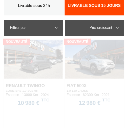
Livrable sous 24h
LIVRABLE SOUS 15 JOURS
Filtrer par
NOUVEAUTÉ
NOUVEAUTÉ
RENAULT TWINGO
FIAT 500X
EQUILIBRE 1.0 SCE 65
1.0 120 CROSS
Essence - 13000 Km
- 2024
Essence - 62300 Km
- 2021
TTC
TTC
10 980 €
12 980 €