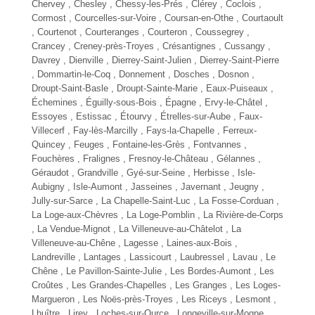
Chervey , Chesley , Chessy-les-Prés , Clérey , Coclois ,
Cormost , Courcelles-sur-Voire , Coursan-en-Othe , Courtaoult
, Courtenot , Courteranges , Courteron , Coussegrey ,
Crancey , Creney-près-Troyes , Crésantignes , Cussangy ,
Davrey , Dienville , Dierrey-Saint-Julien , Dierrey-Saint-Pierre
, Dommartin-le-Coq , Donnement , Dosches , Dosnon ,
Droupt-Saint-Basle , Droupt-Sainte-Marie , Eaux-Puiseaux ,
Échemines , Éguilly-sous-Bois , Épagne , Ervy-le-Châtel ,
Essoyes , Estissac , Étourvy , Étrelles-sur-Aube , Faux-
Villecerf , Fay-lès-Marcilly , Fays-la-Chapelle , Ferreux-
Quincey , Feuges , Fontaine-les-Grès , Fontvannes ,
Fouchères , Fralignes , Fresnoy-le-Château , Gélannes ,
Géraudot , Grandville , Gyé-sur-Seine , Herbisse , Isle-
Aubigny , Isle-Aumont , Jasseines , Javernant , Jeugny ,
Jully-sur-Sarce ,
La Chapelle-Saint-Luc
, La Fosse-Corduan ,
La Loge-aux-Chèvres , La Loge-Pomblin , La Rivière-de-Corps
, La Vendue-Mignot , La Villeneuve-au-Châtelot , La
Villeneuve-au-Chêne , Lagesse , Laines-aux-Bois ,
Landreville , Lantages , Lassicourt , Laubressel , Lavau , Le
Chêne , Le Pavillon-Sainte-Julie , Les Bordes-Aumont , Les
Croûtes , Les Grandes-Chapelles , Les Granges , Les Loges-
Margueron , Les Noës-près-Troyes , Les Riceys , Lesmont ,
Lhuître , Lirey , Loches-sur-Ource , Longeville-sur-Mogne ,