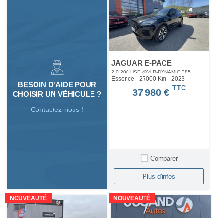
JAGUAR E-PACE
2.0 200 HSE 4X4 R-DYNAMIC E85
Essence - 27000 Km
- 2023
BESOIN D'AIDE POUR
TTC
37 980 €
CHOISIR UN VÉHICULE ?
Contactez-nous !
Comparer
Plus d'infos
NOUVEAUTÉ
NOUVEAUTÉ