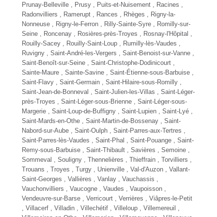
Prunay-Belleville , Prusy , Puits-et-Nuisement , Racines ,
Radonvilliers , Ramerupt , Rances , Rhèges , Rigny-la-
Nonneuse , Rigny-le-Ferron , Rilly-Sainte-Syre ,
Romilly-sur-
Seine
, Roncenay ,
Rosières-près-Troyes
, Rosnay-l'Hôpital ,
Rouilly-Sacey , Rouilly-Saint-Loup , Rumilly-lès-Vaudes ,
Ruvigny ,
Saint-André-les-Vergers
, Saint-Benoist-sur-Vanne ,
Saint-Benoît-sur-Seine , Saint-Christophe-Dodinicourt ,
Sainte-Maure ,
Sainte-Savine
, Saint-Étienne-sous-Barbuise ,
Saint-Flavy , Saint-Germain , Saint-Hilaire-sous-Romilly ,
Saint-Jean-de-Bonneval ,
Saint-Julien-les-Villas
, Saint-Léger-
près-Troyes , Saint-Léger-sous-Brienne , Saint-Léger-sous-
Margerie , Saint-Loup-de-Buffigny , Saint-Lupien , Saint-Lyé ,
Saint-Mards-en-Othe , Saint-Martin-de-Bossenay , Saint-
Nabord-sur-Aube , Saint-Oulph , Saint-Parres-aux-Tertres ,
Saint-Parres-lès-Vaudes , Saint-Phal , Saint-Pouange , Saint-
Remy-sous-Barbuise , Saint-Thibault , Savières , Semoine ,
Sommeval , Souligny , Thennelières , Thieffrain , Torvilliers ,
Trouans , Troyes , Turgy , Unienville , Val-d'Auzon , Vallant-
Saint-Georges , Vallières , Vanlay , Vauchassis ,
Vauchonvilliers , Vaucogne , Vaudes , Vaupoisson ,
Vendeuvre-sur-Barse , Verricourt , Verrières , Viâpres-le-Petit
, Villacerf , Villadin , Villechétif , Villeloup , Villemereuil ,