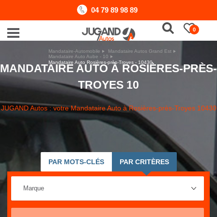
04 79 89 98 89
0
Mandataire-Automobile
Mandataire Autos Grand Est
Mandataire Auto Aube - 10
Mandataire Auto Rosières-près-Troyes - 10430
MANDATAIRE AUTO À ROSIÈRES-PRÈS-
TROYES 10
JUGAND Autos : votre Mandataire Auto à Rosières-près-Troyes 10430
PAR MOTS-CLÉS
PAR CRITÈRES