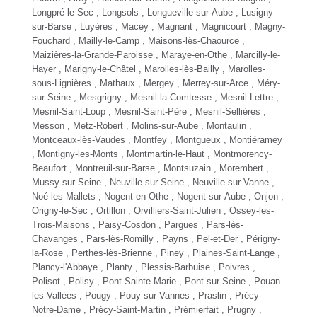
Longpré-le-Sec , Longsols , Longueville-sur-Aube , Lusigny-
sur-Barse , Luyères , Macey , Magnant , Magnicourt , Magny-
Fouchard , Mailly-le-Camp , Maisons-lès-Chaource ,
Maizières-la-Grande-Paroisse , Maraye-en-Othe , Marcilly-le-
Hayer , Marigny-le-Châtel , Marolles-lès-Bailly , Marolles-
sous-Lignières , Mathaux , Mergey , Merrey-sur-Arce , Méry-
sur-Seine , Mesgrigny , Mesnil-la-Comtesse , Mesnil-Lettre ,
Mesnil-Saint-Loup , Mesnil-Saint-Père , Mesnil-Sellières ,
Messon , Metz-Robert , Molins-sur-Aube , Montaulin ,
Montceaux-lès-Vaudes , Montfey , Montgueux , Montiéramey
, Montigny-les-Monts , Montmartin-le-Haut , Montmorency-
Beaufort , Montreuil-sur-Barse , Montsuzain , Morembert ,
Mussy-sur-Seine , Neuville-sur-Seine , Neuville-sur-Vanne ,
Noé-les-Mallets , Nogent-en-Othe , Nogent-sur-Aube , Onjon ,
Origny-le-Sec , Ortillon , Orvilliers-Saint-Julien , Ossey-les-
Trois-Maisons , Paisy-Cosdon , Pargues , Pars-lès-
Chavanges , Pars-lès-Romilly , Payns , Pel-et-Der , Périgny-
la-Rose , Perthes-lès-Brienne , Piney , Plaines-Saint-Lange ,
Plancy-l'Abbaye , Planty , Plessis-Barbuise , Poivres ,
Polisot , Polisy ,
Pont-Sainte-Marie
, Pont-sur-Seine , Pouan-
les-Vallées , Pougy , Pouy-sur-Vannes , Praslin , Précy-
Notre-Dame , Précy-Saint-Martin , Prémierfait , Prugny ,