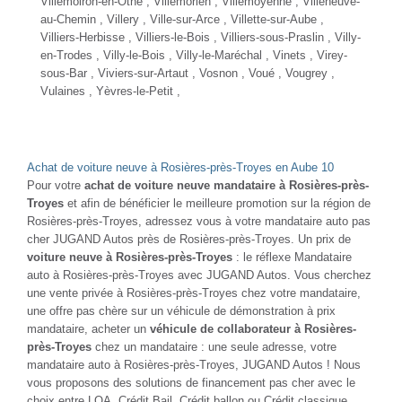
Villemoiron-en-Othe , Villemorien , Villemoyenne , Villeneuve-
au-Chemin , Villery , Ville-sur-Arce , Villette-sur-Aube ,
Villiers-Herbisse , Villiers-le-Bois , Villiers-sous-Praslin , Villy-
en-Trodes , Villy-le-Bois , Villy-le-Maréchal , Vinets , Virey-
sous-Bar , Viviers-sur-Artaut , Vosnon , Voué , Vougrey ,
Vulaines , Yèvres-le-Petit ,
Achat de voiture neuve à Rosières-près-Troyes en Aube 10
Pour votre
achat de voiture neuve mandataire à Rosières-près-
Troyes
et afin de bénéficier le meilleure promotion sur la région de
Rosières-près-Troyes, adressez vous à votre mandataire auto pas
cher JUGAND Autos près de Rosières-près-Troyes. Un prix de
voiture neuve à Rosières-près-Troyes
: le réflexe Mandataire
auto à Rosières-près-Troyes avec JUGAND Autos. Vous cherchez
une vente privée à Rosières-près-Troyes chez votre mandataire,
une offre pas chère sur un véhicule de démonstration à prix
mandataire, acheter un
véhicule de collaborateur à Rosières-
près-Troyes
chez un mandataire : une seule adresse, votre
mandataire auto à Rosières-près-Troyes, JUGAND Autos ! Nous
vous proposons des solutions de financement pas cher avec le
choix entre LOA, Crédit Bail, Crédit ballon ou Crédit classique.