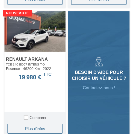
NOUVEAUTÉ
RENAULT ARKANA
TCE 140 EDC7 INTENS T.O
Essence - 46200 Km
- 2022
BESOIN D'AIDE POUR
TTC
19 980 €
CHOISIR UN VÉHICULE ?
Contactez-nous !
Comparer
Plus d'infos