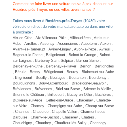
Comment se faire livrer une voiture neuve à prix discount sur
Rosières-près-Troyes ou ses villes avoisinantes ?
Faites vous livrer à
Rosières-près-Troyes
(10430) votre
véhicule en direct de votre mandataire auto ou dans une ville
à proximité :
Aix-en-Othe
,
Aix-Villemaur-Pâlis
, Allibaudières , Arcis-sur-
Aube , Arrelles , Assenay , Assencières , Aubeterre , Auxon ,
Avant-lès-Ramerupt , Avirey-Lingey , Avon-la-Pèze , Avreuil ,
Bagneux-la-Fosse , Balignicourt , Balnot-la-Grange , Balnot-
sur-Laignes , Barberey-Saint-Sulpice , Bar-sur-Seine ,
Bercenay-en-Othe , Bercenay-le-Hayer , Bernon , Bertignolles
, Bérulle , Bessy , Bétignicourt , Beurey , Blaincourt-sur-Aube
, Blignicourt , Bouilly , Boulages , Bouranton , Bourdenay ,
Bourguignons , Bouy-Luxembourg , Bragelogne-Beauvoir ,
Bréviandes , Brévonnes , Briel-sur-Barse , Brienne-la-Vieille ,
Brienne-le-Château , Brillecourt , Bucey-en-Othe , Buchères ,
Buxières-sur-Arce , Celles-sur-Ource , Chacenay , Chalette-
sur-Voire , Chamoy , Champigny-sur-Aube , Champ-sur-Barse
, Channes , Chaource , Chapelle-Vallon , Charmont-sous-
Barbuise , Charny-le-Bachot , Chaserey , Châtres ,
Chauchigny , Chaudrey , Chauffour-lès-Bailly , Chennegy ,