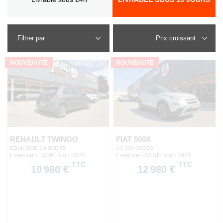
Filtrer par
NOUVEAUTÉ
NOUVEAUTÉ
RENAULT TWINGO
FIAT 500X
EQUILIBRE 1.0 SCE 65
1.0 120 CROSS
Essence - 13000 Km
- 2024
Essence - 62300 Km
- 2021
TTC
TTC
10 980 €
12 980 €