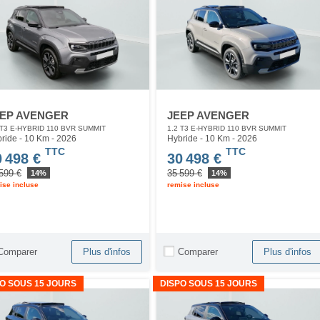
EP AVENGER
JEEP AVENGER
 T3 E-HYBRID 110 BVR SUMMIT
1.2 T3 E-HYBRID 110 BVR SUMMIT
ride - 10 Km
- 2026
Hybride - 10 Km
- 2026
TTC
TTC
0 498 €
30 498 €
599 €
35 599 €
14%
14%
ise incluse
remise incluse
Comparer
Comparer
Plus d'infos
Plus d'infos
O SOUS 15 JOURS
DISPO SOUS 15 JOURS