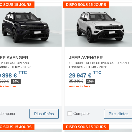
O SOUS 15 JOURS
DISPO SOUS 15 JOURS
EP AVENGER
JEEP AVENGER
V 145 4XE UPLAND
1.2 TURBO T3 145 CH BVR6 4XE UPLAND
ride - 10 Km
- 2026
Essence - 10 Km
- 2026
TTC
TTC
9 898 €
29 947 €
669 €
35 340 €
14%
15%
ise incluse
remise incluse
Comparer
Comparer
Plus d'infos
Plus d'infos
O SOUS 15 JOURS
DISPO SOUS 15 JOURS