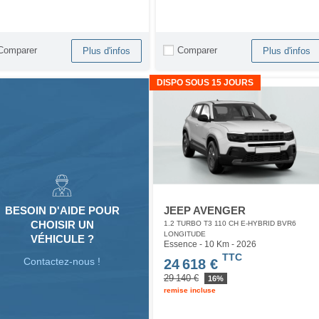
Comparer
Comparer
Plus d'infos
Plus d'infos
DISPO SOUS 15 JOURS
JEEP AVENGER
BESOIN D'AIDE POUR
CHOISIR UN
1.2 TURBO T3 110 CH E-HYBRID BVR6
LONGITUDE
VÉHICULE ?
Essence - 10 Km
- 2026
TTC
Contactez-nous !
24 618 €
29 140 €
16%
remise incluse