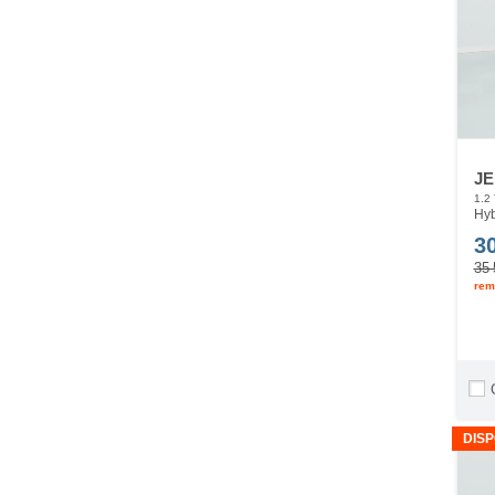
JE
1.2
Hyb
3
35 
rem
DISP