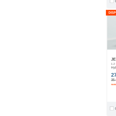
DISP
JE
1.2
Hyb
2
35 
rem