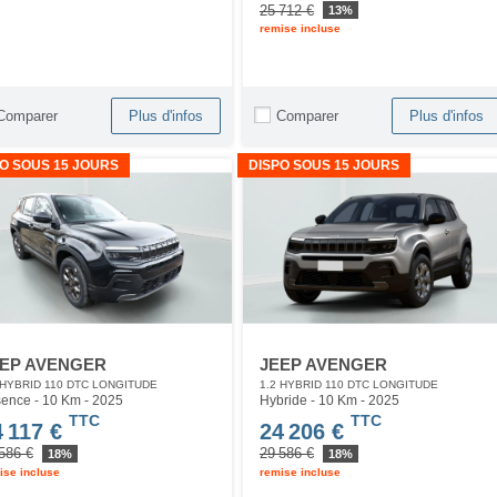
25 712 €
13%
remise incluse
Comparer
Comparer
Plus d'infos
Plus d'infos
O SOUS 15 JOURS
DISPO SOUS 15 JOURS
EP AVENGER
JEEP AVENGER
 HYBRID 110 DTC LONGITUDE
1.2 HYBRID 110 DTC LONGITUDE
ence - 10 Km
- 2025
Hybride - 10 Km
- 2025
TTC
TTC
4 117 €
24 206 €
586 €
29 586 €
18%
18%
ise incluse
remise incluse