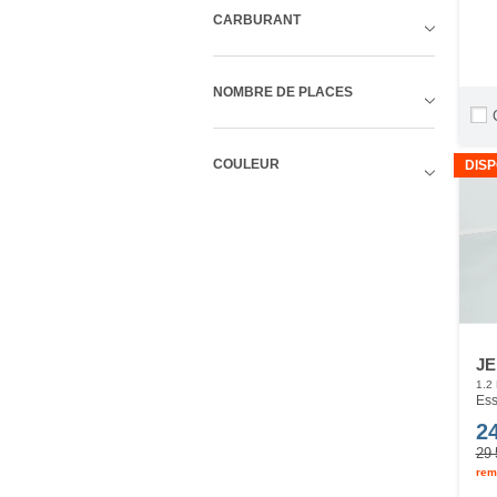
CARBURANT
NOMBRE DE PLACES
COULEUR
DISP
JE
1.2
Ess
2
29 
rem