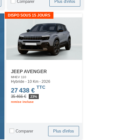
Comparer
Plus d'infos
DISPO SOUS 15 JOURS
JEEP AVENGER
MHEV 110
Hybride - 10 Km
- 2026
TTC
27 438 €
35 466 €
23%
remise incluse
Comparer
Plus d'infos