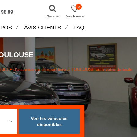
0
 98 89
Chercher
Mes Favoris
OPOS
AVIS CLIENTS
FAQ
TOULOUSE
 JEEP d'occasion ou d'import livré à TOULOUSE ou à votre domicile
Voir les véhicules
disponibles