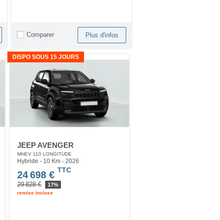
Comparer
Plus d'infos
DISPO SOUS 15 JOURS
JEEP AVENGER
MHEV 110 LONGITUDE
Hybride - 10 Km
- 2026
TTC
24 698 €
29 828 €
17%
remise incluse