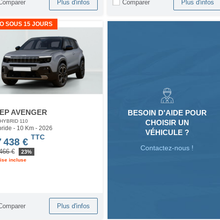
Comparer
Comparer
Plus d'infos
Plus d'infos
O SOUS 15 JOURS
EP AVENGER
BESOIN D'AIDE POUR
CHOISIR UN
 HYBRID 110
ride - 10 Km
- 2026
VÉHICULE ?
TTC
7 438 €
Contactez-nous !
466 €
23%
ise incluse
Comparer
Plus d'infos