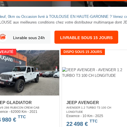
EEP Neuf, 0km ou Occasion livré à TOULOUSE EN HAUTE-GARONNE ? Venez c
LOUSE aux meilleures conditions chez votre distributeur multimarque dont 
Livrable sous 24h
LIVRABLE SOUS 15 JOURS
VEAUTÉ
DISPO SOUS 15 JOURS
EP GLADIATOR
JEEP AVENGER
 V6 286 RUBICON CREW CAB
AVENGER 1.2 TURBO T3 100 CH
ence - 62000 Km
- 2021
LONGITUDE
Essence - 10 Km
- 2025
TTC
4 980 €
TTC
22 498 €