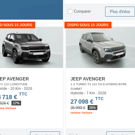
Comparer
Plus d'infos
O SOUS 15 JOURS
DISPO SOUS 15 JOURS
EP AVENGER
JEEP AVENGER
V 110 LONGITUDE
1.2 TURBO T3 110 CH E-HYBRID BVR6
ride - 10 Km
- 2026
SUMMIT
Hybride - 7 Km
- 2026
TTC
4 718 €
TTC
27 098 €
828 €
17%
35 990 €
25%
ise incluse
remise incluse