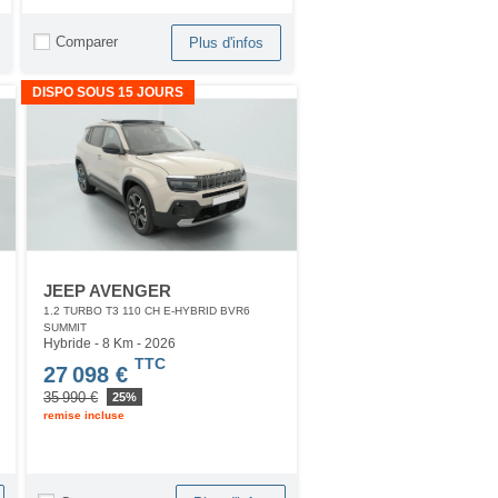
Comparer
Plus d'infos
DISPO SOUS 15 JOURS
JEEP AVENGER
1.2 TURBO T3 110 CH E-HYBRID BVR6
SUMMIT
Hybride - 8 Km
- 2026
TTC
27 098 €
35 990 €
25%
remise incluse