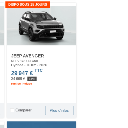
DISPO SOUS 15 JOURS
JEEP AVENGER
MHEV 145 UPLAND
Hybride - 10 Km
- 2026
TTC
29 947 €
34 669 €
14%
remise incluse
Comparer
Plus d'infos