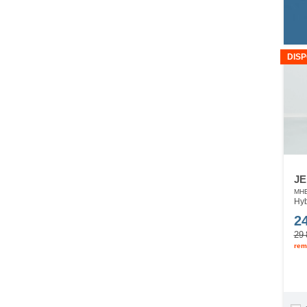
DISP
JE
MHE
Hyb
2
29 
rem