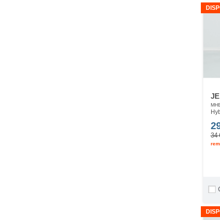
DISP
JE
MHE
Hyb
2
34 
rem
DISP