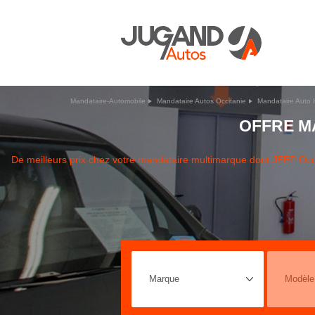
Mandataire-Automobile
Mandataire Autos Occitanie
Mandataire Auto 
OFFRE M
De meilleurs prix chez votre mandataire multimarque dont JEEP Oc