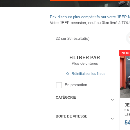
Prix discount plus compétitifs sur votre J
Votre JEEP occasion, neuf ou 0km livré à TOU
22
sur
28
résultat(s)
NOU
FILTRER PAR
Plus de critères
Réinitialiser
les filtres
En promotion
CATÉGORIE
JE
3.6
Ess
BOITE DE VITESSE
5