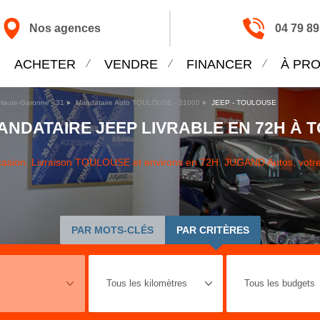
Nos agences
04 79 89
ACHETER
VENDRE
FINANCER
À PR
Haute-Garonne - 31
Mandataire Auto TOULOUSE - 31000
JEEP - TOULOUSE
ANDATAIRE JEEP LIVRABLE EN 72H À 
casion. Livraison TOULOUSE et environs en 72H. JUGAND Autos, votre
PAR MOTS-CLÉS
PAR CRITÈRES