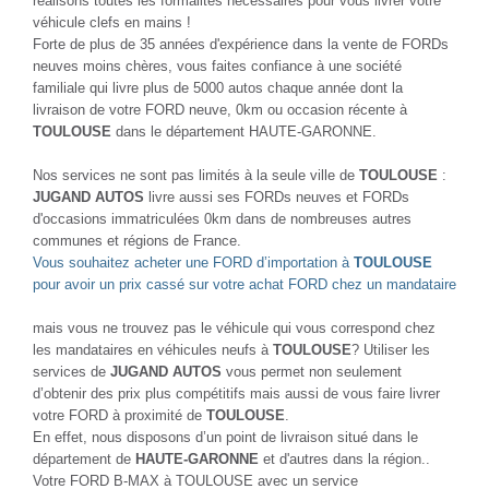
réalisons toutes les formalités nécessaires pour vous livrer votre
véhicule clefs en mains !
Forte de plus de 35 années d'expérience dans la vente de FORDs
neuves moins chères, vous faites confiance à une société
familiale qui livre plus de 5000 autos chaque année dont la
livraison de votre FORD neuve, 0km ou occasion récente à
TOULOUSE
dans le département HAUTE-GARONNE.
Nos services ne sont pas limités à la seule ville de
TOULOUSE
:
JUGAND AUTOS
livre aussi ses FORDs neuves et FORDs
d'occasions immatriculées 0km dans de nombreuses autres
communes et régions de France.
Vous souhaitez acheter une FORD d’importation à
TOULOUSE
pour avoir un prix cassé sur votre achat FORD chez un mandataire
mais vous ne trouvez pas le véhicule qui vous correspond chez
les mandataires en véhicules neufs à
TOULOUSE
? Utiliser les
services de
JUGAND AUTOS
vous permet non seulement
d’obtenir des prix plus compétitifs mais aussi de vous faire livrer
votre FORD à proximité de
TOULOUSE
.
En effet, nous disposons d’un point de livraison situé dans le
département de
HAUTE-GARONNE
et d'autres dans la région..
Votre FORD B-MAX à TOULOUSE avec un service