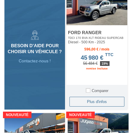
FORD RANGER
TDCI 170 BVA XLT RIDEAU SUPERCAB
Diesel - 500 Km
- 2025
BESOIN D'AIDE POUR
596,00 € / mois
CHOISIR UN VÉHICULE ?
TTC
45 980 €
Contactez-nous !
56 484 €
19%
remise incluse
Comparer
Plus d'infos
NOUVEAUTÉ
NOUVEAUTÉ