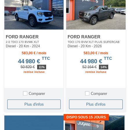
FORD RANGER
FORD RANGER
2.0 TDCI 170 BVM6 XLT
TDCI 170 BVM XLT PLUS SUPERCAB
Diesel - 20 Km
- 2024
Diesel - 20 Km
- 2026
583,00 € / mois
583,00 € / mois
TTC
TTC
44 980 €
44 980 €
50 820 €
52 164 €
11%
14%
remise incluse
remise incluse
Comparer
Comparer
Plus d'infos
Plus d'infos
DISPO SOUS 15 JOURS