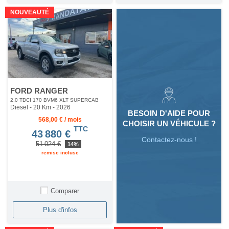
NOUVEAUTÉ
FORD RANGER
2.0 TDCI 170 BVM6 XLT SUPERCAB
Diesel - 20 Km
- 2026
BESOIN D'AIDE POUR
568,00 € / mois
CHOISIR UN VÉHICULE ?
TTC
43 880 €
Contactez-nous !
51 024 €
14%
remise incluse
Comparer
Plus d'infos