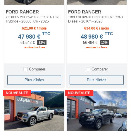
FORD RANGER
FORD RANGER
2.3 PHEV 281 BVA10 XLT RIDEAU 5PL
TDCI 170 BVA XLT RIDEAU SUPERCAB
Hybride - 28600 Km
- 2025
Diesel - 20 Km
- 2026
621,00 € / mois
634,00 € / mois
TTC
TTC
47 980 €
48 980 €
61 542 €
56 484 €
22%
13%
remise incluse
remise incluse
Comparer
Comparer
Plus d'infos
Plus d'infos
NOUVEAUTÉ
NOUVEAUTÉ