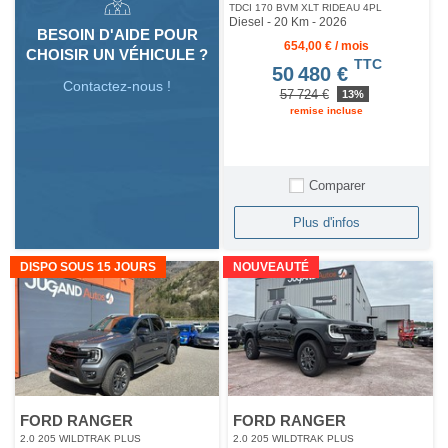
TDCI 170 BVM XLT RIDEAU 4PL
Diesel - 20 Km
- 2026
BESOIN D'AIDE POUR
654,00 € / mois
CHOISIR UN VÉHICULE ?
TTC
50 480 €
Contactez-nous !
57 724 €
13%
remise incluse
Comparer
Plus d'infos
DISPO SOUS 15 JOURS
NOUVEAUTÉ
FORD RANGER
FORD RANGER
2.0 205 WILDTRAK PLUS
2.0 205 WILDTRAK PLUS