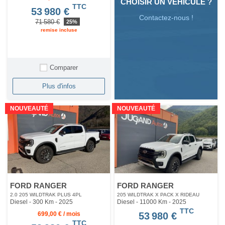
CHOISIR UN VÉHICULE ?
TTC
53 980 €
Contactez-nous !
71 580 €
25%
remise incluse
Comparer
Plus d'infos
NOUVEAUTÉ
NOUVEAUTÉ
FORD RANGER
FORD RANGER
2.0 205 WILDTRAK PLUS 4PL
205 WILDTRAK X PACK X RIDEAU
Diesel - 300 Km
- 2025
Diesel - 11000 Km
- 2025
TTC
699,00 € / mois
53 980 €
TTC