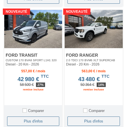
NOUVEAUTÉ
NOUVEAUTÉ
FORD TRANSIT
FORD RANGER
CUSTOM 170 BVA8 SPORT L1H1 320
2.0 TDCI 170 BVM6 XLT SUPERCAB
Diesel - 20 Km
- 2026
Diesel - 20 Km
- 2026
557,00 € / mois
563,00 € / mois
TTC
TTC
42 980 €
43 480 €
58 500 €
50 364 €
27%
14%
remise incluse
remise incluse
Comparer
Comparer
Plus d'infos
Plus d'infos