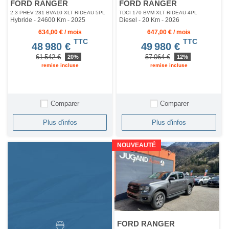
FORD RANGER
FORD RANGER
2.3 PHEV 281 BVA10 XLT RIDEAU 5PL
TDCI 170 BVM XLT RIDEAU 4PL
Hybride - 24600 Km
- 2025
Diesel - 20 Km
- 2026
634,00 € / mois
647,00 € / mois
TTC
TTC
48 980 €
49 980 €
61 542 €
57 064 €
20%
12%
remise incluse
remise incluse
Comparer
Comparer
Plus d'infos
Plus d'infos
NOUVEAUTÉ
FORD RANGER