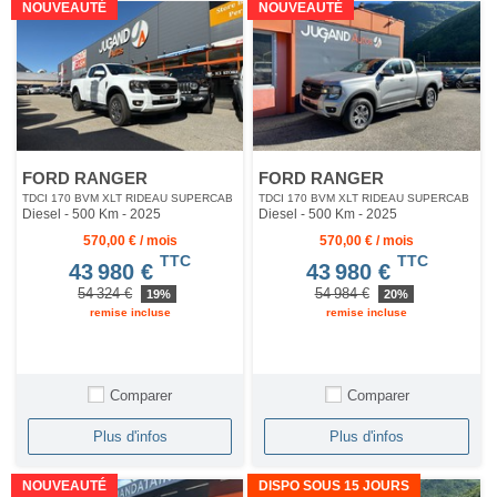
NOUVEAUTÉ
NOUVEAUTÉ
FORD RANGER
FORD RANGER
TDCI 170 BVM XLT RIDEAU SUPERCAB
TDCI 170 BVM XLT RIDEAU SUPERCAB
Diesel - 500 Km
- 2025
Diesel - 500 Km
- 2025
570,00 € / mois
570,00 € / mois
TTC
TTC
43 980 €
43 980 €
54 324 €
54 984 €
19%
20%
remise incluse
remise incluse
Comparer
Comparer
Plus d'infos
Plus d'infos
NOUVEAUTÉ
DISPO SOUS 15 JOURS