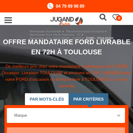
04 79 89 98 89
0
Mandataire-Automobile
Mandataire Autos Occitanie
Mandataire Auto Haute-Garonne - 31
Mandataire Auto TOULOUSE - 31000
FORD - TOULOUSE
OFFRE MANDATAIRE FORD LIVRABLE
EN 72H À TOULOUSE
De meilleurs prix chez votre mandataire multimarque dont FORD
Occasion. Livraison TOULOUSE et environs en 72H. JUGAND Autos,
votre FORD d'occasion ou d'import livré à TOULOUSE ou à votre
domicile
PAR MOTS-CLÉS
PAR CRITÈRES