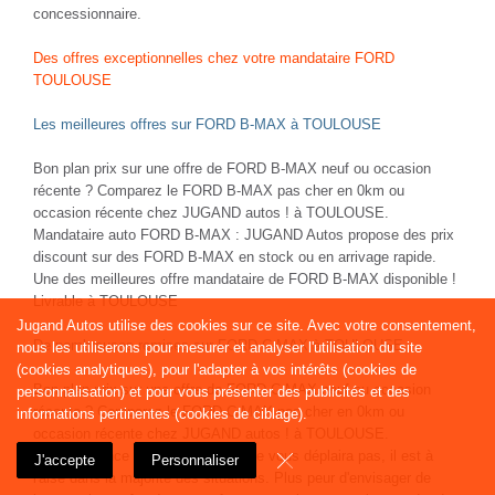
concessionnaire.
Des offres exceptionnelles chez votre mandataire FORD
TOULOUSE
Les meilleures offres sur FORD B-MAX à TOULOUSE
Bon plan prix sur une offre de FORD B-MAX neuf ou occasion
récente ? Comparez le FORD B-MAX pas cher en 0km ou
occasion récente chez JUGAND autos ! à TOULOUSE.
Mandataire auto FORD B-MAX : JUGAND Autos propose des prix
discount sur des FORD B-MAX en stock ou en arrivage rapide.
Une des meilleures offre mandataire de FORD B-MAX disponible !
Livrable à TOULOUSE
Jugand Autos utilise des cookies sur ce site. Avec votre consentement,
De nombreuses remises sur FORD C-MAX à TOULOUSE
nous les utiliserons pour mesurer et analyser l'utilisation du site
.
(cookies analytiques), pour l'adapter à vos intérêts (cookies de
Bon plan prix sur une offre de FORD C-MAX neuf ou occasion
personnalisation) et pour vous présenter des publicités et des
récente ? Comparez le FORD C-MAX pas cher en 0km ou
informations pertinentes (cookies de ciblage).
occasion récente chez JUGAND autos ! à TOULOUSE.
La polyvalence du FORD C-MAX ne vous déplaira pas, il est à
J'accepte
Personnaliser
l'aise dans la majorité des situations. Plus peur d'envisager de