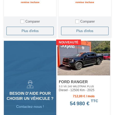
remise incluse
remise incluse
Comparer
Comparer
Plus d'infos
Plus d'infos
NOUVEAUTÉ
FORD RANGER
3.0 V6 240 WILDTRAK PLUS
Diesel - 12500 Km
- 2025
BESOIN D'AIDE POUR
712,00 € / mois
CHOISIR UN VÉHICULE ?
TTC
54 980 €
Contactez-nous !