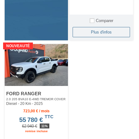
Comparer
Plus d'infos
NOUVEAUTÉ
FORD RANGER
2.0 205 BVA10 E-4WD TREMOR COVER
Diesel - 20 Km
- 2025
723,00 € / mois
TTC
55 780 €
62 940 €
11%
remise incluse