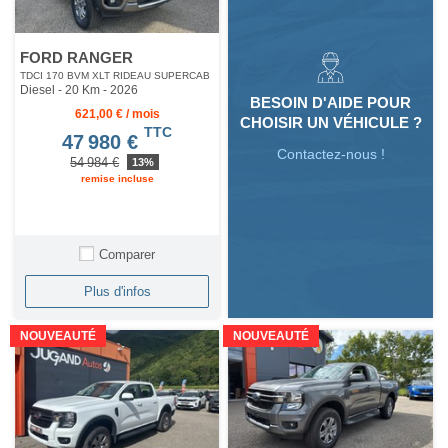
FORD RANGER
TDCI 170 BVM XLT RIDEAU SUPERCAB
Diesel - 20 Km
- 2026
BESOIN D'AIDE POUR
621,00 € / mois
CHOISIR UN VÉHICULE ?
TTC
47 980 €
Contactez-nous !
54 984 €
13%
remise incluse
Comparer
Plus d'infos
NOUVEAUTÉ
NOUVEAUTÉ