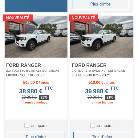
Plus d'infos
NOUVEAUTÉ
NOUVEAUTÉ
FORD RANGER
FORD RANGER
2.0 TDCI 170 BVM6 XLT SUPERCAB
2.0 TDCI 170 BVM6 XLT SUPERCAB
Diesel - 500 Km
- 2025
Diesel - 500 Km
- 2025
505,00 € / mois
518,00 € / mois
TTC
TTC
38 980 €
39 980 €
50 364 €
50 364 €
23%
21%
remise incluse
remise incluse
Comparer
Comparer
Plus d'infos
Plus d'infos