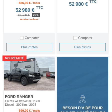
TTC
686,00 € / mois
52 980 €
TTC
52 980 €
71 580 €
26%
remise incluse
Comparer
Comparer
Plus d'infos
Plus d'infos
NOUVEAUTÉ
FORD RANGER
2.0 205 WILDTRAK PLUS 4PL
Diesel - 300 Km
- 2025
BESOIN D'AIDE POUR
699,00 € / mois