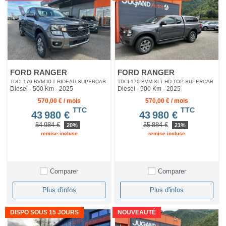
FORD RANGER
FORD RANGER
TDCI 170 BVM XLT RIDEAU SUPERCAB
TDCI 170 BVM XLT HD-TOP SUPERCAB
Diesel - 500 Km
- 2025
Diesel - 500 Km
- 2025
570,00 € / mois
570,00 € / mois
TTC
TTC
43 980 €
43 980 €
54 984 €
55 884 €
20%
21%
remise incluse
remise incluse
Comparer
Comparer
Plus d'infos
Plus d'infos
DISPO SOUS 15 JOURS
NOUVEAUTÉ