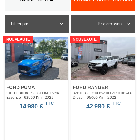
Filtrer par
NOUVEAUTÉ
NOUVEAUTÉ
FORD PUMA
FORD RANGER
1.0 ECOBOOST 125 ST-LINE BVM6
RAPTOR 2.0 213 BVA10 HARDTOP ALU
Essence - 62500 Km
- 2021
Diesel - 95000 Km
- 2022
TTC
TTC
14 980 €
42 980 €