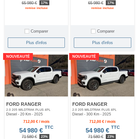
65 980 €
65 980 €
17%
17%
remise incluse
remise incluse
Comparer
Comparer
Plus d'infos
Plus d'infos
NOUVEAUTÉ
NOUVEAUTÉ
FORD RANGER
FORD RANGER
2.0 205 WILDTRAK PLUS 4PL
2.0 205 WILDTRAK PLUS 4PL
Diesel - 20 Km
- 2025
Diesel - 300 Km
- 2025
712,00 € / mois
712,00 € / mois
TTC
TTC
54 980 €
54 980 €
71 580 €
71 580 €
23%
23%