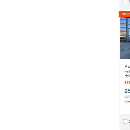
DISP
PE
HYB
Hyb
337
2
38 
rem