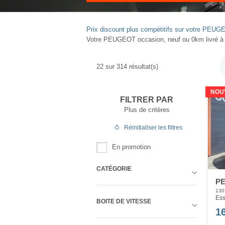
Prix discount plus compétitifs sur votre P
Votre PEUGEOT occasion, neuf ou 0km livré à
22
sur
314
résultat(s)
NOU
FILTRER PAR
Plus de critères
Réinitialiser
les filtres
En promotion
CATÉGORIE
PE
130
Ess
BOITE DE VITESSE
1