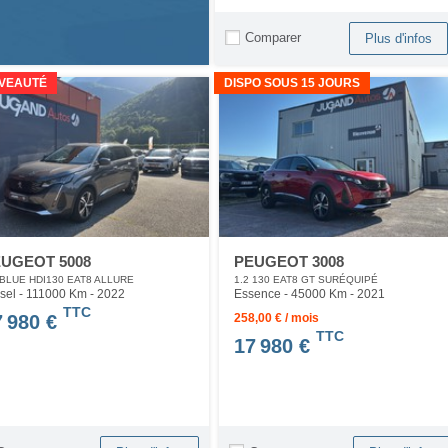
Comparer
Plus d'infos
VEAUTÉ
DISPO SOUS 15 JOURS
UGEOT 5008
PEUGEOT 3008
 BLUE HDI130 EAT8 ALLURE
1.2 130 EAT8 GT SURÉQUIPÉ
sel - 111000 Km
- 2022
Essence - 45000 Km
- 2021
TTC
7 980 €
258,00 € / mois
TTC
17 980 €