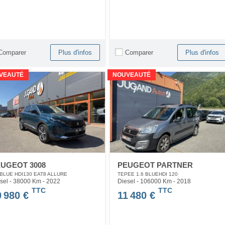
Comparer
Comparer
Plus d'infos
Plus d'infos
VEAUTÉ
NOUVEAUTÉ
UGEOT 3008
PEUGEOT PARTNER
 BLUE HDI130 EAT8 ALLURE
TEPEE 1.6 BLUEHDI 120
sel - 38000 Km
- 2022
Diesel - 106000 Km
- 2018
TTC
TTC
0 980 €
11 480 €