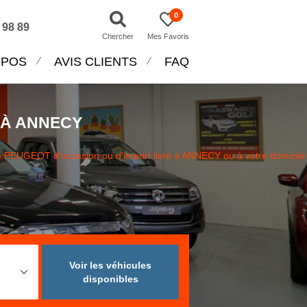
0
 98 89
Chercher
Mes Favoris
OPOS
AVIS CLIENTS
FAQ
 À ANNECY
 PEUGEOT d'occasion ou d'import livré à ANNECY ou à votre domicile
Voir les véhicules
disponibles