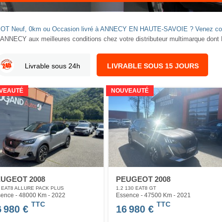
EUGEOT Neuf, 0km ou Occasion livré à ANNECY EN HAUTE-SAVOIE ? Venez co
 ANNECY aux meilleures conditions chez votre distributeur multimarque do
Livrable sous 24h
LIVRABLE SOUS 15 JOURS
VEAUTÉ
NOUVEAUTÉ
UGEOT 2008
PEUGEOT 2008
 EAT8 ALLURE PACK PLUS
1.2 130 EAT8 GT
ence - 48000 Km
- 2022
Essence - 47500 Km
- 2021
TTC
TTC
6 980 €
16 980 €