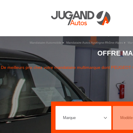
Mandataire-Automobile
Mandataire Autos Auvergne-Rhône-Alpes
Man
OFFRE MA
De meilleurs prix chez votre mandataire multimarque dont PEUGEOT 