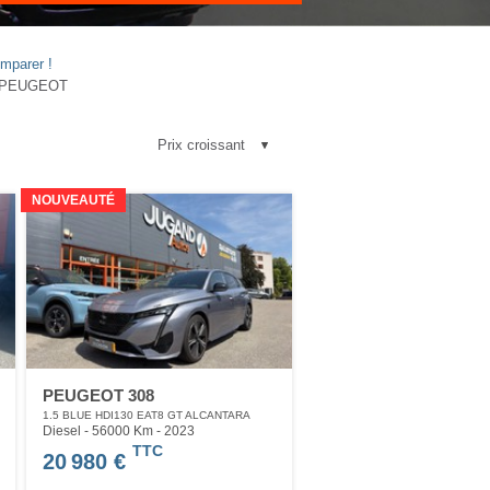
mparer !
nt PEUGEOT
NOUVEAUTÉ
PEUGEOT 308
1.5 BLUE HDI130 EAT8 GT ALCANTARA
Diesel - 56000 Km
- 2023
TTC
20 980 €