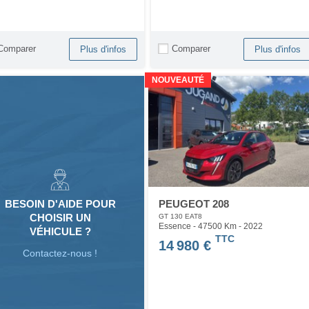
Comparer
Comparer
Plus d'infos
Plus d'infos
NOUVEAUTÉ
PEUGEOT 208
BESOIN D'AIDE POUR
CHOISIR UN
GT 130 EAT8
Essence - 47500 Km
- 2022
VÉHICULE ?
TTC
14 980 €
Contactez-nous !