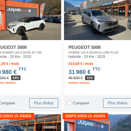
UGEOT 3008
PEUGEOT 5008
 HYBRID 145 E-DCS6 GT 360
HYBRID 145 E-DCS6 ALLURE PLUS
ride - 20 Km
- 2025
Hybride - 20 Km
- 2025
,00 € / mois
414,00 € / mois
TTC
TTC
0 980 €
31 980 €
150 €
46 600 €
34%
31%
ise incluse
remise incluse
Comparer
Comparer
Plus d'infos
Plus d'infos
O SOUS 15 JOURS
DISPO SOUS 15 JOURS