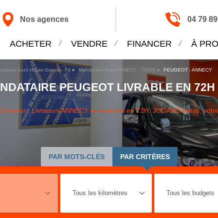
Nos agences
04 79 89
ACHETER
VENDRE
FINANCER
À PR
dataire Auto Haute-Savoie - 74
Mandataire Auto ANNECY - 74000
PEUGEOT - ANNECY
NDATAIRE PEUGEOT LIVRABLE EN 72H
Occasion. Livraison ANNECY et environs en 72H. JUGAND Autos, votre
PAR MOTS-CLÉS
PAR CRITÈRES