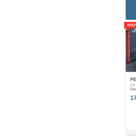
NOU
PE
1.5
Die
1