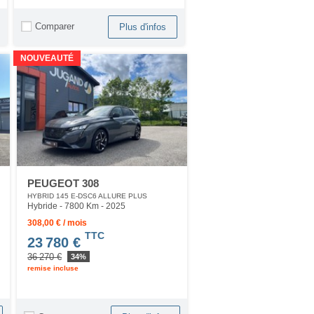
Comparer
Plus d'infos
NOUVEAUTÉ
PEUGEOT 308
HYBRID 145 E-DSC6 ALLURE PLUS
Hybride - 7800 Km
- 2025
308,00 € / mois
TTC
23 780 €
36 270 €
34%
remise incluse