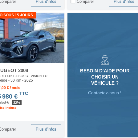
Comparer
Comparer
Plus d'infos
Plus d'infos
O SOUS 15 JOURS
UGEOT 2008
BESOIN D'AIDE POUR
CHOISIR UN
RID 145 E-DSC6 GT VISION T.O
ride - 50 Km
- 2025
VÉHICULE ?
,00 € / mois
Contactez-nous !
TTC
5 980 €
250 €
32%
ise incluse
Comparer
Plus d'infos