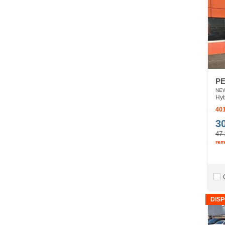
PE
NEW
Hyb
401
3
47 
rem
DISP