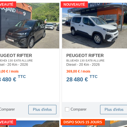
VEAUTÉ
NOUVEAUTÉ
UGEOT RIFTER
PEUGEOT RIFTER
EHDI 130 EAT8 ALLURE
BLUEHDI 130 EAT8 ALLURE
sel - 20 Km
- 2026
Diesel - 20 Km
- 2026
,00 € / mois
369,00 € / mois
TTC
TTC
8 480 €
28 480 €
Comparer
Comparer
Plus d'infos
Plus d'infos
VEAUTÉ
DISPO SOUS 15 JOURS