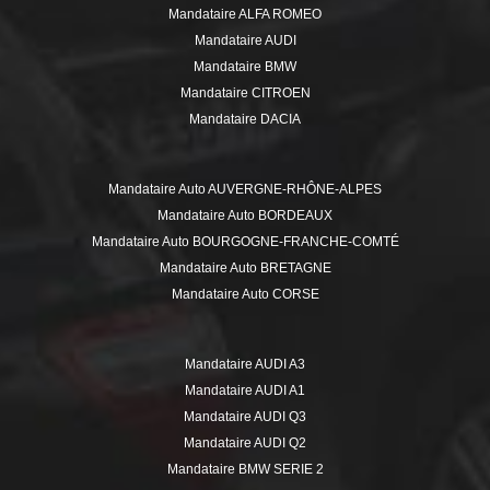
Mandataire ALFA ROMEO
Mandataire AUDI
Mandataire BMW
Mandataire CITROEN
Mandataire DACIA
Mandataire DS
Mandataire FIAT
Mandataire Auto AUVERGNE-RHÔNE-ALPES
Mandataire FORD
Mandataire Auto BORDEAUX
Mandataire HYUNDAI
Mandataire Auto BOURGOGNE-FRANCHE-COMTÉ
Mandataire ISUZU
Mandataire Auto BRETAGNE
Mandataire JEEP
Mandataire Auto CORSE
Mandataire KIA
Mandataire Auto GRAND EST
Mandataire MERCEDES
Mandataire Auto HAUTE-SAVOIE
Mandataire MINI
Mandataire AUDI A3
Mandataire Auto HAUTS-DE-FRANCE
Mandataire MITSUBISHI
Mandataire AUDI A1
Mandataire Auto ÎLE-DE-FRANCE
Mandataire NISSAN
Mandataire AUDI Q3
Mandataire Auto ISÈRE
Mandataire OPEL
Mandataire AUDI Q2
Mandataire Auto LILLE
Mandataire PEUGEOT
Mandataire BMW SERIE 2
Mandataire Auto LOIRE
Mandataire RENAULT