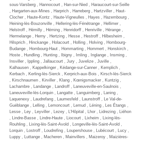
sous-Varsberg , Hannocourt , Han-sur-Nied , Haraucourt-sur-Seille
, Hargarten-aux-Mines , Harprich , Harreberg , Hartzviller , Haut-
Clocher , Haute-Kontz , Haute-Vigneulles , Hayes , Hazembourg ,
Heining-lès-Bouzonville , Hellering-lès-Fénétrange , Hellimer ,
Helstroff , Hémilly , Héming , Henridorff , Henriville , Hérange ,
Hermelange , Herny , Hertzing , Hesse , Hestroff , Hilbesheim ,
Hilsprich , Hinckange , Holacourt , Holling , Holving , Hombourg-
Budange ,
Hombourg-Haut
, Hommarting , Hommert , Honskirch ,
Hoste , Hundling , Hunting , Ibigny , Imling , Inglange , Insming ,
Insviller , Ippling , Jallaucourt , Jury , Juvelize , Juville ,
Kalhausen , Kappelkinger , Kédange-sur-Canner , Kemplich ,
Kerbach , Kerling-lès-Sierck , Kerprich-aux-Bois , Kirsch-lès-Sierck
, Kirschnaumen , Kirviller , Klang , Kœnigsmacker , Kuntzig ,
Lachambre , Landange , Landroff , Laneuveville-en-Saulnois ,
Laneuveville-lès-Lorquin , Langatte , Languimberg , Laning ,
Laquenexy , Laudrefang , Laumesfeld , Launstroff , Le Val-de-
Guéblange , Lelling , Lemoncourt , Lemud , Léning , Les Étangs ,
Lesse , Ley , Leyviller , Lezey ,
L'Hôpital
, Lhor , Lidrezing , Liéhon
, Lindre-Basse , Lindre-Haute , Liocourt , Lixheim , Lixing-lès-
Rouhling , Lixing-lès-Saint-Avold ,
Longeville-lès-Saint-Avold
,
Lorquin , Lostroff , Loudrefing , Loupershouse , Lubécourt , Lucy ,
Luppy , Luttange , Macheren , Mainvillers , Maizeroy , Maizières-