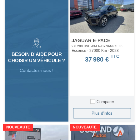
JAGUAR E-PACE
2.0 200 HSE 4X4 R-DYNAMIC E85
Essence - 27000 Km
- 2023
BESOIN D'AIDE POUR
TTC
37 980 €
CHOISIR UN VÉHICULE ?
Contactez-nous !
Comparer
Plus d'infos
NOUVEAUTÉ
NOUVEAUTÉ