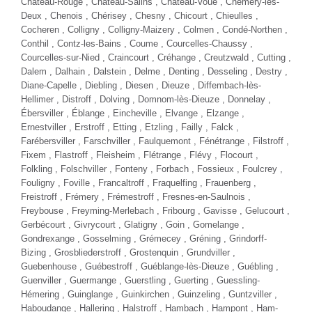
Château-Rouge , Château-Salins , Château-Voué , Chémery-les-
Deux , Chenois , Chérisey , Chesny , Chicourt , Chieulles ,
Cocheren , Colligny , Colligny-Maizery , Colmen , Condé-Northen ,
Conthil , Contz-les-Bains , Coume , Courcelles-Chaussy ,
Courcelles-sur-Nied , Craincourt ,
Créhange
,
Creutzwald
, Cutting ,
Dalem , Dalhain , Dalstein , Delme , Denting , Desseling , Destry ,
Diane-Capelle , Diebling , Diesen , Dieuze , Diffembach-lès-
Hellimer , Distroff , Dolving , Domnom-lès-Dieuze , Donnelay ,
Ébersviller , Éblange , Eincheville , Elvange , Elzange ,
Ernestviller , Erstroff , Etting , Etzling , Failly , Falck ,
Farébersviller
, Farschviller ,
Faulquemont
, Fénétrange , Filstroff ,
Fixem , Flastroff , Fleisheim , Flétrange , Flévy , Flocourt ,
Folkling ,
Folschviller
, Fonteny ,
Forbach
, Fossieux , Foulcrey ,
Fouligny , Foville , Francaltroff , Fraquelfing , Frauenberg ,
Freistroff , Frémery , Frémestroff , Fresnes-en-Saulnois ,
Freybouse ,
Freyming-Merlebach
, Fribourg , Gavisse , Gelucourt ,
Gerbécourt , Givrycourt , Glatigny , Goin , Gomelange ,
Gondrexange , Gosselming , Grémecey , Gréning , Grindorff-
Bizing , Grosbliederstroff , Grostenquin , Grundviller ,
Guebenhouse , Guébestroff , Guéblange-lès-Dieuze , Guébling ,
Guenviller , Guermange , Guerstling , Guerting , Guessling-
Hémering , Guinglange , Guinkirchen , Guinzeling , Guntzviller ,
Haboudange , Hallering , Halstroff , Hambach , Hampont , Ham-