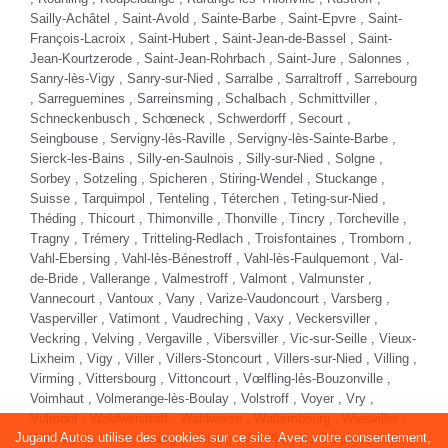
Sailly-Achâtel ,
Saint-Avold
, Sainte-Barbe , Saint-Epvre , Saint-
François-Lacroix , Saint-Hubert , Saint-Jean-de-Bassel , Saint-
Jean-Kourtzerode , Saint-Jean-Rohrbach , Saint-Jure , Salonnes ,
Sanry-lès-Vigy , Sanry-sur-Nied ,
Sarralbe
, Sarraltroff ,
Sarrebourg
,
Sarreguemines
, Sarreinsming , Schalbach , Schmittviller ,
Schneckenbusch , Schœneck , Schwerdorff , Secourt ,
Seingbouse , Servigny-lès-Raville , Servigny-lès-Sainte-Barbe ,
Sierck-les-Bains , Silly-en-Saulnois , Silly-sur-Nied , Solgne ,
Sorbey , Sotzeling , Spicheren ,
Stiring-Wendel
, Stuckange ,
Suisse , Tarquimpol , Tenteling , Téterchen , Teting-sur-Nied ,
Théding , Thicourt , Thimonville , Thonville , Tincry , Torcheville ,
Tragny , Trémery , Tritteling-Redlach , Troisfontaines , Tromborn ,
Vahl-Ebersing , Vahl-lès-Bénestroff , Vahl-lès-Faulquemont , Val-
de-Bride , Vallerange , Valmestroff , Valmont , Valmunster ,
Vannecourt , Vantoux , Vany , Varize-Vaudoncourt , Varsberg ,
Vasperviller , Vatimont , Vaudreching , Vaxy , Veckersviller ,
Veckring , Velving , Vergaville , Vibersviller , Vic-sur-Seille , Vieux-
Lixheim , Vigy , Viller , Villers-Stoncourt , Villers-sur-Nied , Villing ,
Virming , Vittersbourg , Vittoncourt , Vœlfling-lès-Bouzonville ,
Voimhaut , Volmerange-lès-Boulay , Volstroff , Voyer , Vry ,
Vulmont , Waldweistroff , Waldwisse , Waltembourg , Wiesviller ,
Jugand Autos utilise des cookies sur ce site. Avec votre consentement,
Willerwald , Wintersbourg , Wittring , Wœlfling-lès-Sarreguemines ,