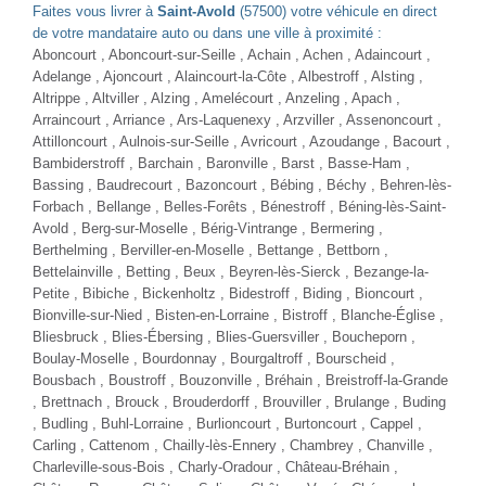
Faites vous livrer à
Saint-Avold
(57500) votre véhicule en direct
de votre mandataire auto ou dans une ville à proximité :
Aboncourt , Aboncourt-sur-Seille , Achain , Achen , Adaincourt ,
Adelange , Ajoncourt , Alaincourt-la-Côte , Albestroff , Alsting ,
Altrippe , Altviller , Alzing , Amelécourt , Anzeling , Apach ,
Arraincourt , Arriance , Ars-Laquenexy , Arzviller , Assenoncourt ,
Attilloncourt , Aulnois-sur-Seille , Avricourt , Azoudange , Bacourt ,
Bambiderstroff , Barchain , Baronville , Barst , Basse-Ham ,
Bassing , Baudrecourt , Bazoncourt , Bébing , Béchy ,
Behren-lès-
Forbach
, Bellange , Belles-Forêts , Bénestroff , Béning-lès-Saint-
Avold , Berg-sur-Moselle , Bérig-Vintrange , Bermering ,
Berthelming , Berviller-en-Moselle , Bettange , Bettborn ,
Bettelainville , Betting , Beux , Beyren-lès-Sierck , Bezange-la-
Petite , Bibiche , Bickenholtz , Bidestroff , Biding , Bioncourt ,
Bionville-sur-Nied , Bisten-en-Lorraine , Bistroff , Blanche-Église ,
Bliesbruck , Blies-Ébersing , Blies-Guersviller , Boucheporn ,
Boulay-Moselle
, Bourdonnay , Bourgaltroff , Bourscheid ,
Bousbach , Boustroff ,
Bouzonville
, Bréhain , Breistroff-la-Grande
, Brettnach , Brouck , Brouderdorff , Brouviller , Brulange , Buding
, Budling , Buhl-Lorraine , Burlioncourt , Burtoncourt , Cappel ,
Carling , Cattenom , Chailly-lès-Ennery , Chambrey , Chanville ,
Charleville-sous-Bois , Charly-Oradour , Château-Bréhain ,