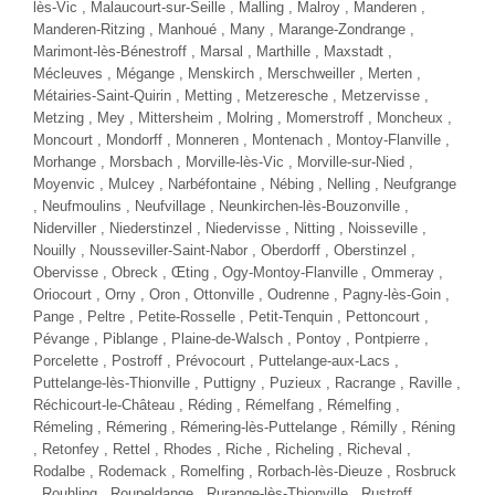
lès-Vic , Malaucourt-sur-Seille , Malling , Malroy , Manderen ,
Manderen-Ritzing , Manhoué , Many , Marange-Zondrange ,
Marimont-lès-Bénestroff , Marsal , Marthille , Maxstadt ,
Mécleuves , Mégange , Menskirch , Merschweiller , Merten ,
Métairies-Saint-Quirin , Metting , Metzeresche , Metzervisse ,
Metzing , Mey , Mittersheim , Molring , Momerstroff , Moncheux ,
Moncourt , Mondorff , Monneren , Montenach , Montoy-Flanville ,
Morhange , Morsbach , Morville-lès-Vic , Morville-sur-Nied ,
Moyenvic , Mulcey , Narbéfontaine , Nébing , Nelling , Neufgrange
, Neufmoulins , Neufvillage , Neunkirchen-lès-Bouzonville ,
Niderviller , Niederstinzel , Niedervisse , Nitting , Noisseville ,
Nouilly , Nousseviller-Saint-Nabor , Oberdorff , Oberstinzel ,
Obervisse , Obreck , Œting , Ogy-Montoy-Flanville , Ommeray ,
Oriocourt , Orny , Oron , Ottonville , Oudrenne , Pagny-lès-Goin ,
Pange , Peltre ,
Petite-Rosselle
, Petit-Tenquin , Pettoncourt ,
Pévange , Piblange , Plaine-de-Walsch , Pontoy , Pontpierre ,
Porcelette , Postroff , Prévocourt , Puttelange-aux-Lacs ,
Puttelange-lès-Thionville , Puttigny , Puzieux , Racrange , Raville ,
Réchicourt-le-Château , Réding , Rémelfang , Rémelfing ,
Rémeling , Rémering , Rémering-lès-Puttelange , Rémilly , Réning
, Retonfey , Rettel , Rhodes , Riche , Richeling , Richeval ,
Rodalbe , Rodemack , Romelfing , Rorbach-lès-Dieuze , Rosbruck
, Rouhling , Roupeldange , Rurange-lès-Thionville , Rustroff ,