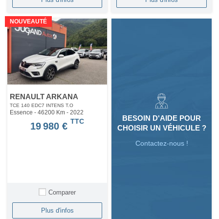
NOUVEAUTÉ
RENAULT ARKANA
TCE 140 EDC7 INTENS T.O
Essence - 46200 Km
- 2022
BESOIN D'AIDE POUR
TTC
19 980 €
CHOISIR UN VÉHICULE ?
Contactez-nous !
Comparer
Plus d'infos