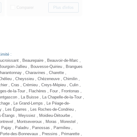
Comparer
Plus d'infos
NOUVEAUTÉ
PEUGEOT 308
1.5 BLUE HDI130 EAT8 GT ALCANTARA
Diesel - 56000 Km
- 2023
TTC
20 980 €
Comparer
Plus d'infos