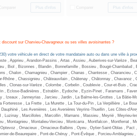
Comparer
Comparer
Plus d'infos
Plus d'infos
VEAUTÉ
ENAULT ARKANA
BESOIN D'AIDE POUR
CHOISIR UN
 140 EDC7 INTENS T.O
ence - 46200 Km
- 2022
VÉHICULE ?
TTC
9 980 €
Contactez-nous !
Comparer
Plus d'infos