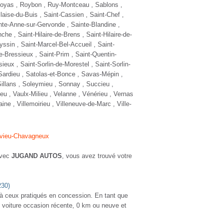
NOUVEAUTÉ
DACIA DUSTER
1.5 DCI 115 4X4 PRESTIGE
Diesel - 35000 Km
- 2022
TTC
23 980 €
Comparer
Plus d'infos