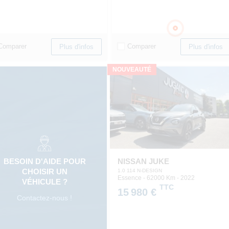
Comparer
Comparer
Plus d'infos
Plus d'infos
NOUVEAUTÉ
NISSAN JUKE
BESOIN D'AIDE POUR
CHOISIR UN
1.0 114 N-DESIGN
Essence - 62000 Km
- 2022
VÉHICULE ?
TTC
15 980 €
Contactez-nous !