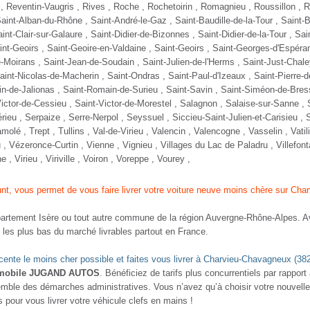
VEAUTÉ
NOUVEAUTÉ
UGEOT 3008
DACIA DUSTER
 BLUE HDI130 EAT8 ALLURE
1.5 DCI 115 4X4 PRESTIGE
sel - 38000 Km
- 2022
Diesel - 46000 Km
- 2022
TTC
TTC
0 980 €
23 480 €
Comparer
Comparer
Plus d'infos
Plus d'infos