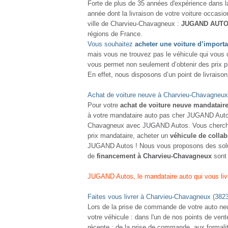
NOU
TO
X-T
Die
401
2
NOU