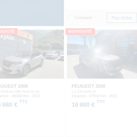
Comparer
Plus d'infos
VEAUTÉ
NOUVEAUTÉ
UGEOT 2008
PEUGEOT 2008
 EAT8 ALLURE PACK PLUS
1.2 130 EAT8 GT
ence - 48000 Km
- 2022
Essence - 47500 Km
- 2021
TTC
TTC
6 980 €
16 980 €