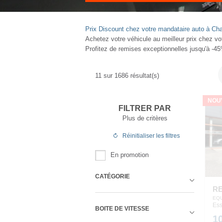
Prix Discount chez votre mandataire auto à C
Achetez votre véhicule au meilleur prix chez v
Profitez de remises exceptionnelles jusqu'à -4
22
sur
1686
résultat(s)
NOU
FILTRER PAR
Plus de critères
Réinitialiser
les filtres
En promotion
CATÉGORIE
R
EQU
Ess
BOITE DE VITESSE
1