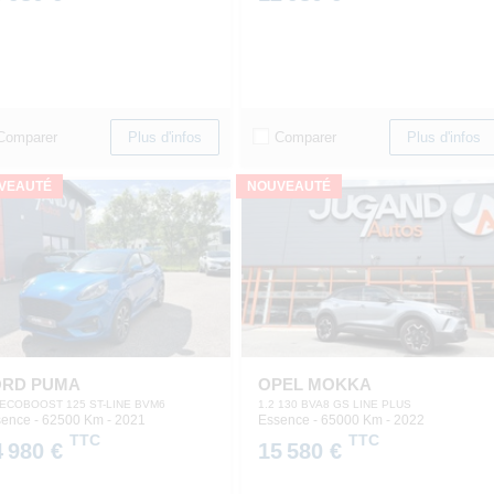
Comparer
Comparer
Plus d'infos
Plus d'infos
VEAUTÉ
NOUVEAUTÉ
ORD PUMA
OPEL MOKKA
 ECOBOOST 125 ST-LINE BVM6
1.2 130 BVA8 GS LINE PLUS
ence - 62500 Km
- 2021
Essence - 65000 Km
- 2022
TTC
TTC
4 980 €
15 580 €