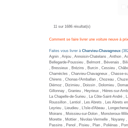
NOU
R
TCE
Ess
1