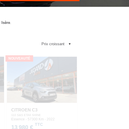
e
Isère
.
NOUVEAUTÉ
CITROEN C3
110 S&S ETA6 SHINE
Essence - 57300 Km
- 2022
TTC
13 980 €