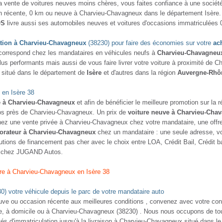
VEAUTÉ
NOUVEAUTÉ
YOTA HILUX
VOLKSWAGEN
TRANSPORTER
RA CAB LECAP 2.4 150 BVM
sel - 155000 Km
- 2019
2.0 TDI 150 DSG
Diesel - 79500 Km
- 2021
,00 € / mois
TTC
TTC
28 980 €
7 980 €
Comparer
Comparer
Plus d'infos
Plus d'infos
VEAUTÉ
NOUVEAUTÉ