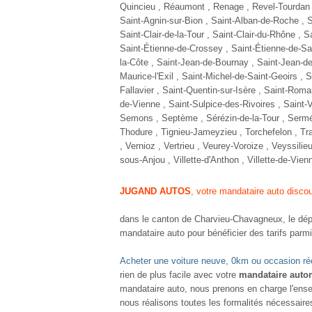
NOU
PE
1.5
Die
2