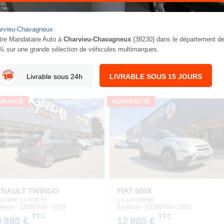
harvieu-Chavagneux
otre Mandataire Auto à
Charvieu-Chavagneux
(38230) dans le département d
5% sur une grande sélection de véhicules multimarques.
Livrable sous 24h
LIVRABLE SOUS 15 JOURS
VEAUTÉ
NOUVEAUTÉ
ENAULT TWINGO
FIAT 500X
ILIBRE 1.0 SCE 65
1.0 120 CROSS
ence - 13000 Km
- 2024
Essence - 62300 Km
- 2021
TTC
TTC
0 980 €
12 980 €