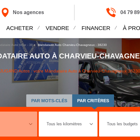
Nos agences
04 79 89
ACHETER
VENDRE
FINANCER
À PR
dataire Auto Isère - 38
Mandataire Auto Charvieu-Chavagneux - 38230
ATAIRE AUTO À CHARVIEU-CHAVAGNE
JUGAND Autos : votre Mandataire Auto à Charvieu-Chavagneux 3823
PAR MOTS-CLÉS
PAR CRITÈRES