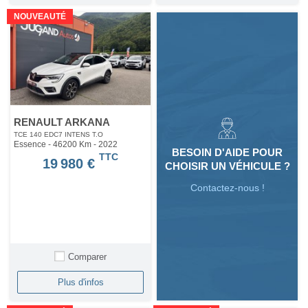
NOUVEAUTÉ
RENAULT ARKANA
TCE 140 EDC7 INTENS T.O
Essence - 46200 Km
- 2022
BESOIN D'AIDE POUR
TTC
19 980 €
CHOISIR UN VÉHICULE ?
Contactez-nous !
Comparer
Plus d'infos