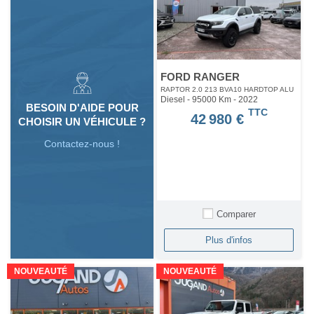
FORD RANGER
RAPTOR 2.0 213 BVA10 HARDTOP ALU
Diesel - 95000 Km
- 2022
BESOIN D'AIDE POUR
TTC
42 980 €
CHOISIR UN VÉHICULE ?
Contactez-nous !
Comparer
Plus d'infos
NOUVEAUTÉ
NOUVEAUTÉ