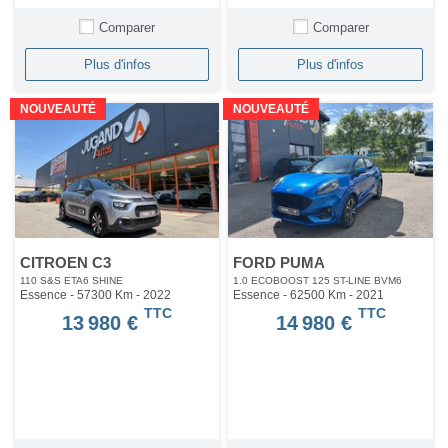
Comparer
Comparer
Plus d'infos
Plus d'infos
NOUVEAUTÉ
NOUVEAUTÉ
CITROEN C3
FORD PUMA
110 S&S ETA6 SHINE
1.0 ECOBOOST 125 ST-LINE BVM6
Essence - 57300 Km
- 2022
Essence - 62500 Km
- 2021
TTC
TTC
13 980 €
14 980 €